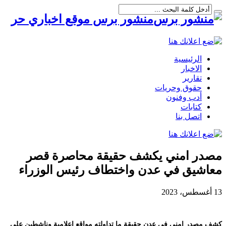
منشور برس موقع اخباري حر
الرئيسية
الاخبار
تقارير
حقوق وحريات
أدب وفنون
كتابات
اتصل بنا
مصدر امني يكشف حقيقة محاصرة قصر
معاشيق في عدن واختطاف رئيس الوزراء
13 أغسطس، 2023
كشف مصدر امني في عدن حقيقة ما تداولته مواقع إعلامية وناشطين على