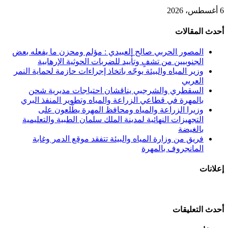
6 أغسطس، 2026
أحدث المقالات
المصور الحربي صالح العبيدي : مؤلم ومحزن ما يفعله بعض
الجنوبيين من تشفٍ وتأييد للضربات الحوثية الإرهابية
وزير المياه والبيئة يوجّه باتخاذ إجراءات حازمة لحماية النمر
العربي
السقطري والشرجبي يناقشان احتياجات مديرية شحن
بالمهرة في قطاعي الزراعة والمياه وتطوير المنفذ البري
وزيرا الزراعة والمياه ومحافظ المهرة يطّلعون على
التجهيزات النهائية لمدينة الملك سلمان الطبية والتعليمية
بالغيضة
فريق من وزارة المياه والبيئة تتفقد موقع الدمر وغابة
المانجروف بالمهرة
إعلانات
أحدث التعليقات