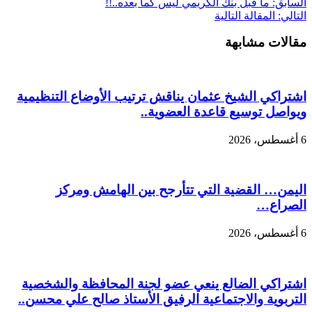
السابق:
ما قبل بنك الكريمي ليس كما بعده..!!
التالي:
المقالة التالية
مقالات مشابهة
اشتراكي الشيخ عثمان يناقش ترتيب الأوضاع التنظيمية
ويواصل توسيع قاعدة العضوية..
6 أغسطس، 2026
اليمن… القضية التي تتأرجح بين الهامش ومركز
الصراع…
6 أغسطس، 2026
اشتراكي الضالع ينعي عضو لجنة المحافظة والشخصية
التربوية والاجتماعية الرفيق الأستاذ صالح علي محسن..