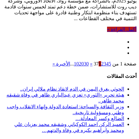
يوليو 2025م، بالشراكة مع مؤسسة رواد، الاتحاد الأوروبي، وشركة
ديب روت للاستشارات، ضمن خطة دعم تمتد لخمس سنوات قادمة
تستهدف بناء منظومة ابتكار وطنية قادرة على مواجهة تحديات
التنمية في مختلف القطاعات ...
أكمل القراءة »
صفحة 1 من 37
5
4
3
2
1
»
30
20
10
...
الأخيرة »
أحدث المقالات
الحوثي يغرق اليمن في الدم لإنقاذ نظام ملالي إيران..
هيئة تحرير «الثوري» تعزي عبدالباري طاهر في وفاة شقيقه
محمد طاهر..
وزير الثقافة والسياحة: استعادة الدولة وإنهاء الانقلاب واجب
وطني ومسؤولية تاريخية..
الضالع وكسر المعادلة…
العميد الركن احمد الكوكباني وشقيقه محمد يعزيان علي
ومحمد وابراهيم بكيره في وفاة والدتهم…