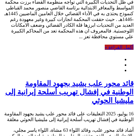
في ظل التحديات الكبيرة التي تواجه منظومة القضاء برزت محكمة
المواسط والمعافر الابتدائية برئاسة القاضي منصور محمد القباطي
كنموذج يحتذى به في الأداء القضائي خلال العامين الماضيين 1445هـ
-1446هـ . حيث حققت المحكمة انجازات كبيرة وغير معهودة رغم
العديد من التحديات ابرزها قلة الكادر القضائي وضعف الامكانات
اللوجستية. فالمعروف ان هذه المحكمة تعد من المحاكم الكبيرة
علي مستوي محافظة تعز ...
أكمل القراءة »
قائد محور علب يشيد بجهود المقاومة
الوطنية في إفشال تهريب أسلحة إيرانية إلى
مليشيا الحوثي
16 يوليو، 2025
التعليقات
على قائد محور علب يشيد بجهود المقاومة
الوطنية في إفشال تهريب أسلحة إيرانية إلى مليشيا الحوثي مغلقة
أشاد قائد محور علب، وقائد اللواء 63 مشاة، اللواء ياسر مجلي،
بالإنجاز النوعي الذي حققته المقاومة الوطنية بقيادة العميد الركن