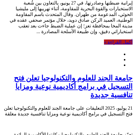
إيرانية ضبطتها وصادرتها، في 27 يونيو، بالتعاون بين شُعبة
الاستخبارات والقوة البحرية للمقاومة، أثناء تهريبها إلى مليشيا
الحوثي، المدعومة من طهران. وقال المتحدث باسم المقاومة
الوطنية، العميد الركن صادق دويد، خلال مؤتمر صحفي عقده في
مدينة المخا بمحافظة تعز؛ إن عملية الضبط جاءت بعد تعقب
استخباراتي دقيق، وإن طبيعة الأسلحة المصادرة ...
أكمل القراءة »
جامعة الجند للعلوم والتكنولوجيا تعلن فتح
التسجيل في برامج أكاديمية نوعية ومزايا
تنافسية جديدة
21 يوليو، 2025
التعليقات
على جامعة الجند للعلوم والتكنولوجيا تعلن
فتح التسجيل في برامج أكاديمية نوعية ومزايا تنافسية جديدة مغلقة
تعزّز جامعة الجند للعلوم والتكنولوجيا مكانتها الأكاديمية الرائدة