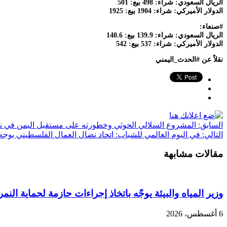
الريال السعودي: شراء: 498 بيع: 501
الدولار الأميركي: شراء: 1904 بيع: 1925
#صنعاء:
الريال السعودي: شراء: 139.9 بيع: 140.6
الدولار الأميركي: شراء: 537 بيع: 542
نقلاً عن #الحدث_اليمني
السابق:
المشروع السلالي الحوثي وخطورته على مستقبل اليمن في ندوة 
التالي:
في اليوم العالمي للشباب: اتحاد نضال العمال الفلسطيني يوجه 
مقالات مشابهة
وزير المياه والبيئة يوجّه باتخاذ إجراءات حازمة لحماية النمر
6 أغسطس، 2026