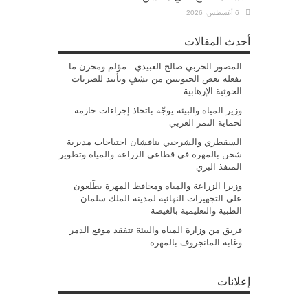
6 أغسطس، 2026
أحدث المقالات
المصور الحربي صالح العبيدي : مؤلم ومحزن ما
يفعله بعض الجنوبيين من تشفٍ وتأييد للضربات
الحوثية الإرهابية
وزير المياه والبيئة يوجّه باتخاذ إجراءات حازمة
لحماية النمر العربي
السقطري والشرجبي يناقشان احتياجات مديرية
شحن بالمهرة في قطاعي الزراعة والمياه وتطوير
المنفذ البري
وزيرا الزراعة والمياه ومحافظ المهرة يطّلعون
على التجهيزات النهائية لمدينة الملك سلمان
الطبية والتعليمية بالغيضة
فريق من وزارة المياه والبيئة تتفقد موقع الدمر
وغابة المانجروف بالمهرة
إعلانات