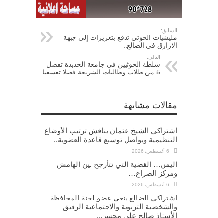
السابق:
مليشيات الحوثي تدفع بتعزيزات إلى جبهة
الازارق في الضالع..
التالي:
سلطة الحوثيين في جامعة الحديدة تفصل
5 من طلاب وطالبات الشريعة فصلا تعسفيا
..
مقالات مشابهة
اشتراكي الشيخ عثمان يناقش ترتيب الأوضاع
التنظيمية ويواصل توسيع قاعدة العضوية..
6 أغسطس، 2026
اليمن… القضية التي تتأرجح بين الهامش
ومركز الصراع…
6 أغسطس، 2026
اشتراكي الضالع ينعي عضو لجنة المحافظة
والشخصية التربوية والاجتماعية الرفيق
الأستاذ صالح علي محسن..