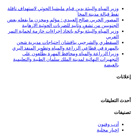
وزير المياه والبيئة يدين قيام مليشيا الحوثي لاستهداف ناقلة
نفط قبالة مدينة المخا
المصور الحربي صالح العبيدي : مؤلم ومحزن ما يفعله بعض
الجنوبيين من تشفٍ وتأييد للضربات الحوثية الإرهابية
وزير المياه والبيئة يوجّه باتخاذ إجراءات حازمة لحماية النمر
العربي
السقطري والشرجبي يناقشان احتياجات مديرية شحن
بالمهرة في قطاعي الزراعة والمياه وتطوير المنفذ البري
وزيرا الزراعة والمياه ومحافظ المهرة يطّلعون على
التجهيزات النهائية لمدينة الملك سلمان الطبية والتعليمية
بالغيضة
إعلانات
أحدث التعليقات
تصنيفات
أدب وفنون
اخبار محلية