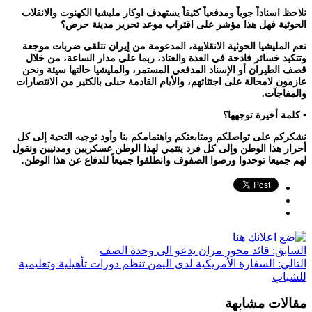
نلاحظ اسناداً جوياً ومدفعياً كثيفاً يستهدف اوكار مليشيا الكهنوت والانقلاب
الحوثية فهل هذا مؤشر على اقتراب موعد تحرير مدينة حرض؟
نعم المليشيا الحوثية الانقلابية، المدعومة من إيران تتلقى ضربات موجعة
وتتكبد خسائر فادحة في العدة والعتاد، ربما على مدار الساعة، من خلال
قصف الطيران أو الإسناد المدفعي المستمر، والمليشيا حالتها سيئة ونحن
عازمون لامحالة على اجتثاثهم، والأيام القادمة حبلى بالكثير من الانتصارات
والمفاجآت.
• كلمة أخيرة توجهها؟
نشكركم على تواصلكم ومتابعتكم واهتمامكم بنا وأود توجيه التحية إلى كل
أحرار هذا الوطن وإلى كل فرد ينتمي لهذا الوطن عسكريين ومدنيين ونقول
لهم جميعا توحدوا ورصوا الصفوف وانطلقوا جميعاً للدفاع عن هذا الوطن.
السابق:
قائد محور مران يدعو الى وحدة الصف
التالي:
السفارة الأمريكية لدى اليمن تنظم دورات تأهيلية وتعليمية
للشباب
مقالات مشابهة