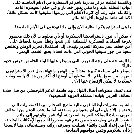
وبالنسبة لمثلث مركز مديرية باقم تم السيطرة في الايام الماضيه على
التباب المطله عليه وما تبقى يعتبر خط نار و في حكم السيطرة التامة
والكاملة عليه رغم أن كثرة الألغام التي زرعتها المليشيا كانت تشكل عائقاً،
لكننا استطعنا تجاوزها بأقل الخسائر.
ما هي استراتيجيتكم القتالية الآن وإلى ماذا تهدفون في الأيام القادمة؟
لا يمكن أن نبوح باستراتيجيتنا العسكرية أو بأي معلومات لأن ذلك محصور
بغرفة العمليات العسكرية للمنطقة التي نتبعها وتظل سرية للحفاظ على
أمن خطط سير معركة التحرير ونهدف إلى استكمال تحرير الوطن وتخليص
شعبنا من جور مليشيا الحوثي التي عاثت فسادا بحق الشعب اليمني.
ما المساحة على وجه التقريب التي يسيطر عليها اللواء الخامس حرس حدود
حالياً؟
نسيطر على مساحة كبيرة امتداداً من الهنجر وانتهاء بجبل غره الاستراتيجي
القريب من سوق باقم ، لا استطيع أن أوضح لك أكثر من هذا لأنها معلومات
عسكرية لا يمكن الإفصاح عنها الآن.
كيف تصف معنويات أبطال اللواء.. وما طبيعة الدعم اللوجستي من قبل قيادة
التحالف العربي بقيادة المملكة العربية السعودية؟
بالنسبة لمعنويات أبطالنا فهي عالية تناطح السحاب، وما الانتصارات التي
يحققونها إلا دليل على أن معنوياتهم مرتفعة، أما ما يخص الدعم من التحالف
العربي بقيادة المملكة العربية السعودية، أولا نثمن وقوفهم إلى جانب
الشعب اليمني ومايقدمونه من دعم فهم سخروا لنا جميع الإمكانات المتاحة،
بدءاً من إعداد الفرد وانتهاء بتسليحه وصرف رواتبه ومستحقاته، وهنا لايسعنا
إلا أن نشكرهم ونثمن مواقفهم الصادقة.