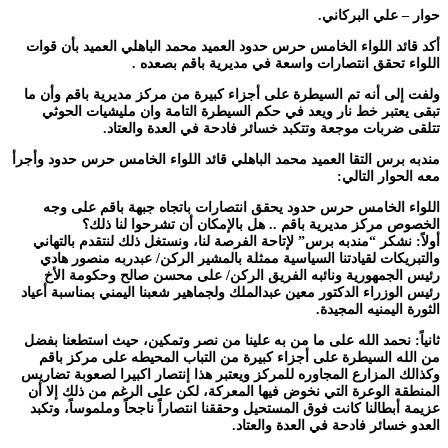
حوار – علي البركاني.
أكد قائد اللواء الخامس حرس حدود العميد محمد الباهلي العميد بأن قوات
اللواء تحقق انتصارات واسعة في مديرية باقم بصعده .
ولفت إلى أنه تم السيطرة على أجزاء كبيرة من مركز مديرية باقم وأن ما
تبقى يعتبر خط نار ويعد في حكم السيطرة التامة وان مليشيات الحوثي
تتلقى ضربات موجعة وتتكبد خسائر فادحة في العدة والعتاد.
مندبه برس التقا العميد محمد الباهلي قائد اللواء الخامس حرس حدود وأجرأ
معه الحوار التالي:
اللواء الخامس حرس حدود يحقق انتصارات باتجاه جبهة باقم على وجه
الخصوص مركز مديرية باقم .. هل بالإمكان أن تشرحوا لنا ذلك؟
أولاً: نشكر “مندبه برس” لإتاحة الفرصة لنا، ونستغل ذلك لنتقدم بالتهاني
والتبريكات لقيادتنا السياسية ممثلة بالمشير الركن/ عبدربه منصور هادي
رئيس الجمهورية ونائبه الفريق الركن/ على محسن صالح وحكومة الأخ
رئيس الوزراء الدكتور معين عبدالملك ولجماهير شعبنا اليمني بمناسبة أعياد
الثورة اليمنيه المجيدة.
ثانياً: نحمد الله على ما من به علينا من نصر وتمكين، حيث استطعنا بفضل
من الله السيطرة على أجزاء كبيرة من التباب المحيطه على مركز باقم
وكذالك المزارع المجاوره للمركز ويعتبر هذا إنتصار اكبيرا لصعوبة تضاريس
المنطقة الوعرة التي نخوض فيها المعركة، لكن على الرغم من ذلك إلا أن
عزيمة أبطالنا كانت فوق المستحيل وحققنا انتصاراً ناجحاً وملموساً، وتكبد
العدو خسائر فادحة في العدة والعتاد.