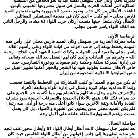
مديرية باقم، وكان جبل سبهطل نقطة البداية نحو الخلاص من المليشيا
السلالية التي أهلكت الحرث والنسل في سبيل مشروعها الخميني باليمن،
فتاهفت الأبطال من كل حدب وصوب نصرة للجمهورية وفي مقدمتهم العميد
فارس مجلي – أبو كليب – الذي كان في مقدمة المستقبلين للمقاتلين
الأبطال وكان يشغل حينها منصب أركان حرب اللواء 63 مشاه، والرجل الثاني
بعد القائد اللواء ياسر حسين مجلي.
الرصاصة الأولى
بدأت معركة الضارية في سبهطل وكان العميد فارس مجلي على رأس هذه
المهمة يخطط وينفذ إلى جانب اخوانه من قيادة اللواء وعلى رأسهم القائد
ياسر مجلي والعميد أديب الشهاب، وكذلك العميد الشهيد أديب الحاج – رحمه
الله – وغيرهم من القيادات والذي كان لهم الفضل بعد الله سبحانه وتعالى
في إدارة المعركة بحنكة وحكمة رغم صعوبات ووعورة التضاريس. حيث
خاض الأبطال ملحمة بطولية شهد لها الشجر والحجر أعقبها تطهير الجبل من
دنس الميليشيا الانقلابية المدعومة من إيران.
لم يكن من مهام العميد أبو كليب المشاركة في التخطيط والتنفيذ فحسب
وإنما كانت لديه مهام كثيرة وتتمثل في إدارة اللواء ومتابعة الأفراد
والإشراف عليهم وحل مشاكلهم والاهتمام بهم مما أكسبه حب الجميع على
حد سواء، فكل قائد يتمتع بالأخلاق الحميدة والتصرفات الحسنة يفوز بشرف
القيادة والأمانة وثقة الآخرين سواء كانوا أعلى منه درجة أو أدنى منه رتبة.
فلم يكن العميد مجلي ممن يبحثون عن الشهرة والأضواء، بل كان يعمل
بصمت ويقدم المسؤولية الملقاة بعاتقه على أكمل وجه.
مواصلة النضال
بعد تطهير جبل سبهطل كانت أنظار أبطال اللواء 63 وأبطال محور علب تتجه
نحو مندبة لتطهيرها إلى جانب إخوانهم من أبطال اللواء الخامس حيث كان