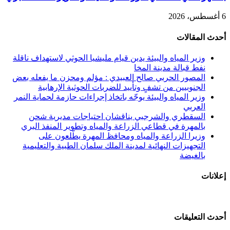
6 أغسطس، 2026
أحدث المقالات
وزير المياه والبيئة يدين قيام مليشيا الحوثي لاستهداف ناقلة
نفط قبالة مدينة المخا
المصور الحربي صالح العبيدي : مؤلم ومحزن ما يفعله بعض
الجنوبيين من تشفٍ وتأييد للضربات الحوثية الإرهابية
وزير المياه والبيئة يوجّه باتخاذ إجراءات حازمة لحماية النمر
العربي
السقطري والشرجبي يناقشان احتياجات مديرية شحن
بالمهرة في قطاعي الزراعة والمياه وتطوير المنفذ البري
وزيرا الزراعة والمياه ومحافظ المهرة يطّلعون على
التجهيزات النهائية لمدينة الملك سلمان الطبية والتعليمية
بالغيضة
إعلانات
أحدث التعليقات