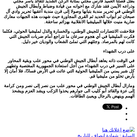
بطل قصتنا العميد فارس مجلي بمثابة الركن الشديد للقائد ياسر مجلي
وذراعه الأيمن فقد شارك مع اخوانه من قيادة وضباط وأبطال الجيش
الوطني في تحرير مندبة بتبابها وصولا إلى قرن مندبة أعقبها تحرير وادي آل
صبحان ثم أبواب الحديد ثم القرى المجاورة حيث شهدت هذه الجبهات معارك
ضارية منيت خلالها الميليشيا الانقلابية بهزائم ساحقة.
فتلاحقت الانتصارات للجيش الوطني، والخسارة والذل لمليشيا الحوثي، فكلما
فكرت المليشيا في أي هجوم سرعان ما تتراجع أمام ضربات الجيش التي
كانت لهم بالمرصاد. وجثثهم التي تملئ الشعاب والوديان خير دليل.
على درب الشهداء
في الوقت ذاته يعاهد أبطال الجيش الوطني في محور علب وبقية المحاور
على السير في درب الشهداء من أجل استعادة الجمهورية المغتصبة وتطهير
كل شبر يمني من المليشيا الحوثية التي عاثت في الأرض فسادًا، فلا أمان إلا
بأرض تخلو من مليشيا قم.
ومازال أبطال الجيش الوطني في محور علب من نصر إلى نصر ومن كرامة
إلى عزة والقائد أبو كليب الى جوارهم يحذوا الرَكب ويشد العزم ويشحذ
الهمم وينهض بالرجال ويعبئ الطاقات.
السابق:
شهادة انصاف للتاريخ