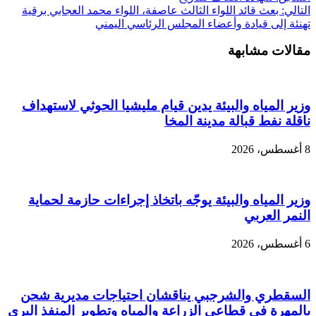
التالي:
بعث قائد اللواء الثالث عاصفة، اللواء محمد العجابي برقية
تهنئة إلى قيادة وأعضاء المجلس الرئاسي اليمني
مقالات مشابهة
وزير المياه والبيئة يدين قيام مليشيا الحوثي لاستهداف
ناقلة نفط قبالة مدينة المخا
8 أغسطس، 2026
وزير المياه والبيئة يوجّه باتخاذ إجراءات حازمة لحماية
النمر العربي
6 أغسطس، 2026
السقطري والشرجبي يناقشان احتياجات مديرية شحن
بالمهرة في قطاعي الزراعة والمياه وتطوير المنفذ البري