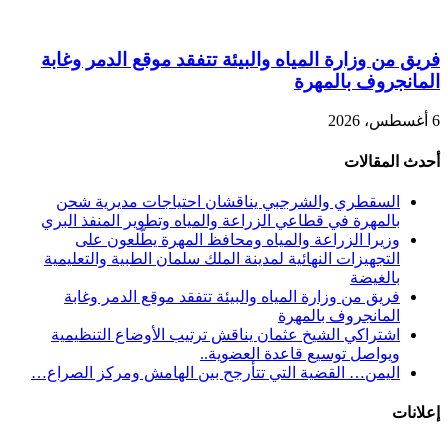
فريق من وزارة المياه والبيئة تتفقد موقع الدمر وغابة
المانجروف بالمهرة
6 أغسطس، 2026
أحدث المقالات
السقطري والشرجبي يناقشان احتياجات مديرية شحن
بالمهرة في قطاعي الزراعة والمياه وتطوير المنفذ البري
وزيرا الزراعة والمياه ومحافظ المهرة يطّلعون على
التجهيزات النهائية لمدينة الملك سلمان الطبية والتعليمية
بالغيضة
فريق من وزارة المياه والبيئة تتفقد موقع الدمر وغابة
المانجروف بالمهرة
اشتراكي الشيخ عثمان يناقش ترتيب الأوضاع التنظيمية
ويواصل توسيع قاعدة العضوية..
اليمن… القضية التي تتأرجح بين الهامش ومركز الصراع…
إعلانات