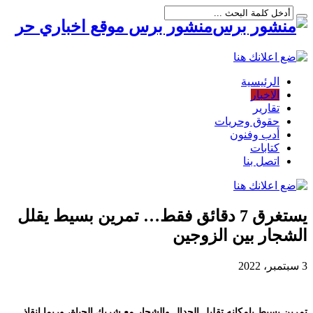
منشور برس موقع اخباري حر
الرئيسية
الاخبار
تقارير
حقوق وحريات
أدب وفنون
كتابات
اتصل بنا
يستغرق 7 دقائق فقط… تمرين بسيط يقلل
الشجار بين الزوجين
3 سبتمبر، 2022
تمرين بسيط بإمكانه تقليل الجدال والشجار مع شريك الحياة، وربما إنقاذ