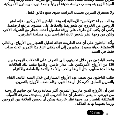
الحياة الزوجية، بحسب دراسة حديثة أجرتها جامعة نورث ويسترن الأمريكية.
ولا يستغرق التمرين بحسب الدراسة سوى سبع دقائق فقط.
وقالت مجلة “فوكاس” الإيطالية إنه وفقا للباحثين الأمريكيين، فإنه لمنع
الزوجين من الخروج عن شعورهما والحفاظ على مستوى مرتفع لرضاهما،
يكفي أن يكتب كل طرف على ورقة تفاصيل أحدث شجار مع الشريك الآخر،
ولكن من وجهة نظر شخص ثالث افتراضي يريد مصلحة الطرفين.
وأكد الباحثون على أن هذه الطريقة فعالة لتقليل الشجار بين الأزواج، وبالتالي
الاستمتاع بحياة سعيدة، مشيرين إلى أنه يكفي اتباع هذا التمرين ثلاث مرات
فقط في السنة.
وعمد الباحثون من خلال تجربتهم، إلى التعرف على الخلافات الزوجية بين
120 من الأزواج الأمريكيين على مدار عامين، وقاموا بتقييم تلك العلاقات
وفقا لعدة معايير، مثل الرضا والحب والألفة والثقة والعاطفة والالتزام.
طلب الباحثون من نصف عدد الأزواج المشاركين خلال السنة الثانية، القيام
بالتمرين السابق ذكره كل أربعة أشهر، وقام نصف الأزواج بالتمرين.
تبين أن الأزواج الذين مارسوا التمرين أكثر سعادة ورضا عن حياتهم الزوجية
من غيرهم، ما يعني باختصار أن هذا التدريب الذي يستهدف معرفة الأسباب
المختلفة للشجار من وجهة نظر خارجية يمكن أن يحسن العلاقة بين الزوجين
وربما يجنبهما نهاية العلاقة.