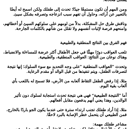
ومن المهم أن تكون مستمعًا جيدًا؛ تحدث إلى طفلك ولكن اسمح له أيضًا
بالتعبير عن آرائه، وحاول أن تفهم سبب انزعاجه وتصرفه بشكل سيئ.
وناقش طرق حل المشكلة، بدلاً من لومهم على سلوكهم السيئ أو أخطائهم،
وامنحهم فرصة لإثبات أنفسهم ولا تقلل من شأنهم بالكلمات الجارحة.
فهم الفرق بين النتائج المنطقية والطبيعية
تلعب العواقب دورًا مهمًّا في جعل الأطفال أكثر عرضة للمساءلة والانضباط،
وهناك نوعان من النتائج: العواقب المنطقية، والطبيعية.
وتحدث ”العواقب المنطقية ”على وجه التحديد مع سوء السلوك؛ إنها نتيجة
لتصرفات الطفل، ويتم تنفيذها من قبل الوالد أو مقدم الرعاية.
مثلا، إذا رفض الطفل التقاط ألعابه من الأرض، فلا تسمح له باللعب بأي
ألعاب بقية اليوم.
أما ”النتيجة الطبيعية“ فهي هي نتيجة تحدث استجابة لسلوك دون تأثير
الوالدين، وهذا يعني أنهم يدفعون مقابل أفعالهم.
مثلا، إذا أراد طفلك تجنب ارتداء سترة حتى عندما يكون الجو باردًا بالخارج،
فمن الطبيعي أن يتحمل خطر الإصابة بالبرد لاحقًا.
مشاعر طفلك مهمة: