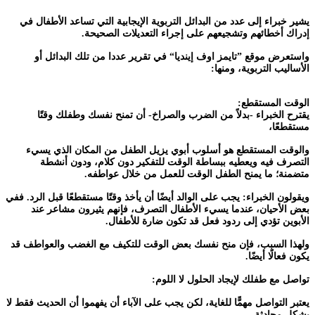
يشير خبراء إلى عدد من البدائل التربوية الإيجابية التي تساعد الأطفال في
إدراك أخطائهم وتشجيعهم على إجراء التعديلات الصحيحة.
واستعرض موقع ”تايمز اوف إينديا“ في تقرير عددا من تلك البدائل أو
الأساليب التربوية، ومنها:
الوقت المستقطع:
يقترح الخبراء -بدلاً من الضرب والصراخ- أن تمنح نفسك وطفلك وقتًا
مستقطعًا،
والوقت المستقطع هو أسلوب أبوي يزيل الطفل من المكان الذي يسيء
التصرف فيه ويعطيه ببساطة الوقت للتفكير دون كلام، ودون أنشطة
متضمنة؛ ما يمنح الطفل الوقت للعمل من خلال عواطفه.
ويقولون الخبراء: يجب على الوالد أيضًا أن يأخذ وقتًا مستقطعًا قبل الرد. ففي
بعض الأحيان، عندما يسيء الأطفال التصرف، فإنهم يثيرون مشاعر عند
الأبوين تؤدي إلى ردود فعل قد تكون ضارة للأطفال.
ولهذا السبب، فإن منح نفسك بعض الوقت للتكيف مع الغضب والعواطف قد
يكون فعالًا أيضًا.
تواصل مع طفلك لإيجاد الحلول لا اللوم:
يعتبر التواصل مهمًّا للغاية، لكن يجب على الآباء أن يفهموا أن الحديث فقط لا
يشكل محادثة.