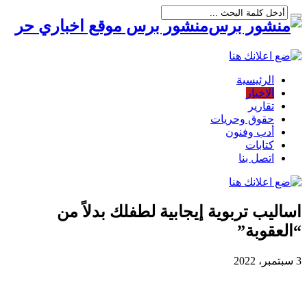
منشور برس موقع اخباري حر
الرئيسية
الاخبار
تقارير
حقوق وحريات
أدب وفنون
كتابات
اتصل بنا
اساليب تربوية إيجابية لطفلك بدلاً من
“العقوبة”
3 سبتمبر، 2022