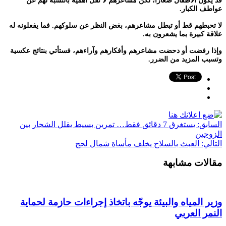
قد يكون الأطفال صغارًا، لكن مشاعرهم لا تقل أهمية بالنسبة لهم عن
عواطف الكبار.
لا تحبطهم قط أو تبطل مشاعرهم، بغض النظر عن سلوكهم. فما يفعلونه له
علاقة كبيرة بما يشعرون به.
وإذا رفضت أو دحضت مشاعرهم وأفكارهم وآراءهم، فستأتي بنتائج عكسية
وتسبب المزيد من الضرر.
السابق:
يستغرق 7 دقائق فقط… تمرين بسيط يقلل الشجار بين
الزوجين
التالي:
العبث بالسلاح يخلف مأساة شمال لحج
مقالات مشابهة
وزير المياه والبيئة يوجّه باتخاذ إجراءات حازمة لحماية
النمر العربي