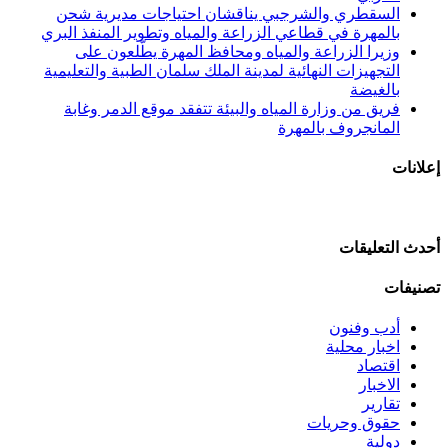
السقطري والشرجبي يناقشان احتياجات مديرية شحن
بالمهرة في قطاعي الزراعة والمياه وتطوير المنفذ البري
وزيرا الزراعة والمياه ومحافظ المهرة يطّلعون على
التجهيزات النهائية لمدينة الملك سلمان الطبية والتعليمية
بالغيضة
فريق من وزارة المياه والبيئة تتفقد موقع الدمر وغابة
المانجروف بالمهرة
إعلانات
أحدث التعليقات
تصنيفات
أدب وفنون
اخبار محلية
اقتصاد
الاخبار
تقارير
حقوق وحريات
دولية