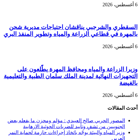
6 أغسطس، 2026
السقطري والشرجبي يناقشان احتياجات مديرية شحن
بالمهرة في قطاعي الزراعة والمياه وتطوير المنفذ البري
6 أغسطس، 2026
وزيرا الزراعة والمياه ومحافظ المهرة يطّلعون على
التجهيزات النهائية لمدينة الملك سلمان الطبية والتعليمية
بالغيضة
6 أغسطس، 2026
أحدث المقالات
المصور الحربي صالح العبيدي : مؤلم ومحزن ما يفعله بعض
الجنوبيين من تشفٍ وتأييد للضربات الحوثية الإرهابية
وزير المياه والبيئة يوجّه باتخاذ إجراءات حازمة لحماية النمر
العربي