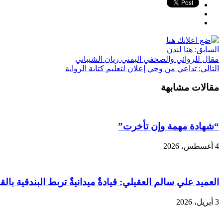
السابق:
هنا لندن
مقال للروائي والصحفي اليمني ريان الشيباني
التالي:
تداعي من وحي إعلان لتعليم كتابة الرواية
مقالات مشابهة
“شهادة مهمة وإن تأخرت”
4 أغسطس، 2026
العميد علي سالم العقيلي: قيادةٌ ميدانيةٌ تربط البندقية بالقب
3 أبريل، 2026