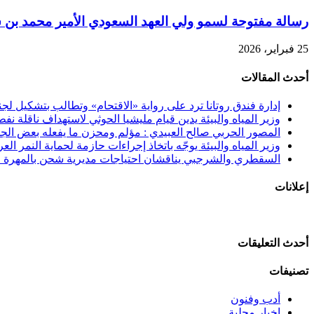
رسالة مفتوحة لسمو ولي العهد السعودي الأمير محمد بن سل
25 فبراير، 2026
أحدث المقالات
إدارة فندق روتانا ترد على رواية «الاقتحام» وتطالب بتشكيل 
وزير المياه والبيئة يدين قيام مليشيا الحوثي لاستهداف ناقلة نفط
المصور الحربي صالح العبيدي : مؤلم ومحزن ما يفعله بعض الجنوب
وزير المياه والبيئة يوجّه باتخاذ إجراءات حازمة لحماية النمر الع
السقطري والشرجبي يناقشان احتياجات مديرية شحن بالمهرة في
إعلانات
أحدث التعليقات
تصنيفات
أدب وفنون
اخبار محلية