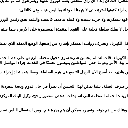
تي؛ ذلك أن إبداء أي رأي منطقي يعده كثيرون تطبيلًا ويفترضون أنه تم مقابل آ
اء كتمتها لفترة حتى لا يتهمنا الغوغاء بما ليس فينا، وهي كالتالي:
 قوة عسكرية ولا حزب يسنده ولا قبيلة تدعمه، فالسب والشتم بحق رئيس الوزر
جل لا يملك سلطة فعلية على القوى المتنفذة المسيطرة على الأرض، بينما شت
تشغل الكهرباء وتصرف رواتب العسكر بإشارة من إصبعها. الوضع المعقد الذي نع
سنت الكهرباء، قلت له: لم يتحسن شيء سوى دخول محطة الرئيس على خط الخدمة 
م بهذا الأمر وهو ما جعل المواطنين يتوهمون تحسنًا في الخدمة جراء التواصل ال
ئيس هادي، لقد أصبح الآن الرجل التاسع في هرم السلطة، ومطالبته باتخاذ إجراءات
عر صرف العملة، بينما يمكن لهذا التحسن أن يطرأ في حال قدوم وديعة سعودية س
 قريب: الحملة المنظمة التي استهدفت شخص منصور راجح، وكيل البنك المركزي، و
اك من هم دونه، وتغييره ممكن أن يتم بجرة قلم، ومن استغفال الناس نسب ك