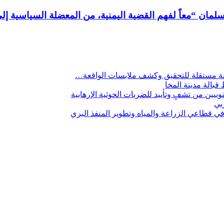
مان “معاً لفهم القضية اليمنية، من المعضلة السياسية إلى
لجنة مستقلة للتحقيق وكشف ملابسات الواقعة…
 قبالة مدينة المخا
يين من تشفٍ وتأييد للضربات الحوثية الإرهابية
ربي
 قطاعي الزراعة والمياه وتطوير المنفذ البري