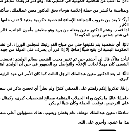
نادرًا ما أكتب عن شخصية حكومية في حسابي هذا. وهو أمر لم يعتده متابعو صفح
وبمناسبة ما يُنشر من حملة إعلامية هوجاء بحق الدكتور معين عبدالملك، سأكتب آر
أولًا: لا يعد من ضروب الشجاعة الإساءة لشخصية حكومية مدنية لا تقف خلفها
الكثير.
لذا فسب وشتم الدكتور معين يفعله من يريد وهو مطمئن مأمون الجانب، فالر
في شتم شخص رئيس الحكومة؟
ثانيًا: أي شخصية يتم تكليفها حتى من صباح الغد رئيسًا لمجلس الوزراء، لن 
الحكومة اليمنية لن ينتج شيئًا إضافيًا إلا إذا قرر أن يصرف على الدولة من جيبه.
لنأخذ مثالًا، قال لي أحدهم حين تم تغيير مجيب الشعبي بسالم الوليدي: تح
الشعبي كان مهملًا لجانب الإعلام والتواصل مع الجمهور في حين أن الوليدي اهت
ثالثًا: لم يعد الدكتور معين عبدالملك الرجل الثالث كما كان الأمر في عهد الر
كبرى.
رابعًا: تذكروا إنكم راهنتم على المعبقي كثيرًا ولم يطرأ أي تحسن يذكر في س
خامسًا: غالبًا ما يكون وراء الحملات المنظمة مصالح لشخصيات كبرى، وكمثال
على الترخيص، توقفت الحملة وكأن شيئًا لم يكن.
سادسًا: معين عبدالملك موظف عام يخطئ ويصيب، هناك مسؤولون أعلى منه وهن
هذا ما عندي، وأجري على الله.