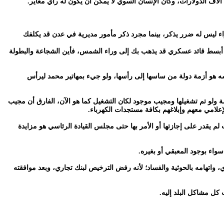
لاف الدولارات، وكأن الإنسان السوي لا يمكن أن يكون له رأي مغاير.
اء ليس له ضرر يذكر، بينما مجرد ذكر مأمور مديرية في عدن قد يكلفك
م أبسط قائد عسكري قد يذهب بك إلى وراء الشمس، فأين الشجاعة والبطولة
يشه هو أزمة دولة من ساسها إلى رأسها، ولو جيء بمهاتير محمد ليرأس
ولو تم تشغيلها ومجيب موجود لكان التشغيل كما هو الآن، الفارق أن مجيب
إعلامي معهم وإبلاغهم بكافة مستجدات الكهرباء.
 لم يقدر على إجازتها أو الأمر بها حتى مجلس القيادة الرئاسي هو مزايدة
واء بوجود المعبقي أو بغيره.
اتهامه بالحوثية والفساد؛ لأنه رفض الترخيص لبنك تجاري، وبعد موافقته
ل مشاكل البلد إليه.