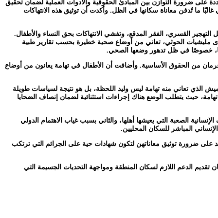
ة على ضرورة التوازن بين المبادئ الحقوقية والأدوات العملية لضمان تحقيق
البًا ما تُدفن معاناة سكانها في الظل. وأكدت أن توثيق هذه الانتهاكات
لتهجير القسري، الفقر المدقع، وتفشي الانتهاكات بحق النساء والأطفال.
لدى مليشيات الحوثي، تعاني من أوضاع صحية خطيرة بحسب تقارير طبية
ها، خصوصًا في ظل تدهور وضعها الصحي.
حرمان من الحقوق الأساسية. وأضافت أن الأطفال في تهامة يعانون من أوضاع
ميش الذي تعاني منه تهامة ليس وليد اللحظة، بل هو نتيجة لسياسات طويلة
 تهامة، حيث يتطلب الوضع هناك إجراءات استثنائية لضمان إنصاف الضحايا
نسانية الصعبة التي يعيشها أهلها، والثاني بسبب غياب الاهتمام الدولي
إنساني المباشر للسكان المحليين.
كيد على ضرورة توثيق معاناتهن لتكون شهادات حية على الجرائم التي ترتكب
ان تقديم الدعم اللازم لسكان المنطقة ومواجهة التحديات الجسيمة التي