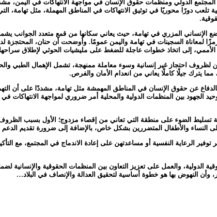
 المجتمع الدولي ومنظمات حقوق الإنسان في مواجهة الانتهاكات في اليمن، مشدد
تلعب دورًا محوريًا في توثيق الانتهاكات في المناطق المهملة، مثل تهامة، التي غ
وقية.
 الإنساني المزري في تهامة، حيث يعاني سكانها من قمع متعدد الجوانب يشمل ا
زًا لمعاناة السجينات في تهامة واليمن عمومًا. وأوضحت أن حنان، المحتجزة 
وث الأممي، إلى اتخاذ خطوات عاجلة للضغط على مليشيات الحوثي لإطلاق سراح
ضن لظروف احتجاز غير إنسانية وسوء معاملة ممنهجة، تشمل الإهمال الطبي وال
ما يترك جيلًا كاملًا يعاني من انعدام الأمان والفرص.
الدفاع عن حقوق الإنسان في المناطق المهمشة مثل تهامة، مشددًا على أن الته
وحيد الجهود بين المنظمات الدولية والمحلية أمر ضروري لمواجهة الانتهاكات في
ية تسليط الضوء على منطقة التي تعاني من إقصاء مزدوج؛ الأول بسبب الظروف الإ
 النساء والأطفال المتضررين بشكل خاص، بالإضافة إلى ضرورة تقديم الدعم ال
توفير الرعاية النفسية أو مساعدتهن على إعادة الاندماج في المجتمع، مع التأ
ية الدولية، والعمل على تعزيز التعاون بين المنظمات الحقوقية والإنسانية لضم
بير، وأن النهوض بها هو خطوة أساسية لتحقيق العدالة والإنصاف في البلاد…