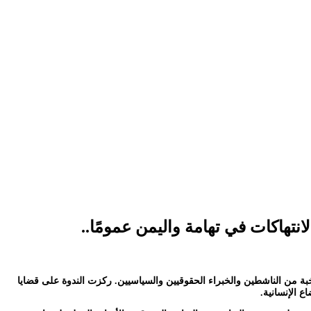
هاكات في تهامة واليمن عمومًا..
ات ندوة حقوقية مميزة عبر تقنية الاتصال الافتراضي “جوجل ميت”، مساء السبت الموافق 21 ديسمبر 2024، بمشاركة نخبة من الناشطين والخبراء الحقوقيين والسياسيين. ركزت الندوة على قضايا
ع الإنسانية.