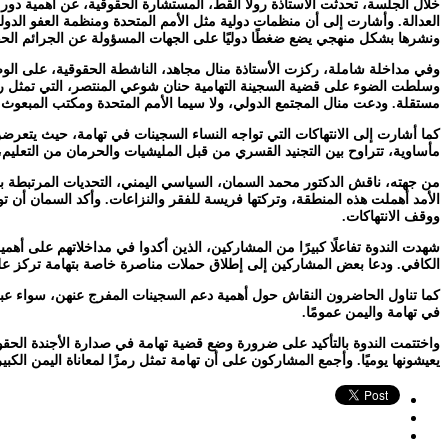
خلال الجلسة، تحدثت الأستاذة رولا القط، المستشارة الحقوقية، عن أهمية دور
العدالة. وأشارت إلى أن منظمات دولية مثل الأمم المتحدة ومنظمة العفو الدولية 
ونشرها بشكل منهجي يضع ضغطًا دوليًا على الجهات المسؤولة عن الجرائم الحق
وفي مداخلة شاملة، ركزت الأستاذة منال مجاهد، الناشطة الحقوقية، على الوضع
وسلطت الضوء على قضية السجينة التهامية حنان شوعي المنتصر، التي تمثل رم
مستقلة. ودعت منال المجتمع الدولي، ولا سيما الأمم المتحدة ومكتب المبع
كما أشارت إلى الانتهاكات التي تواجه النساء السجينات في تهامة، حيث يتعر
مأساوية، تتراوح بين التجنيد القسري من قبل المليشيات والحرمان من التعليم، م
من جهته، ناقش الدكتور محمد السمان، السياسي اليمني، التحديات المرتبطة ب
الأمد أهملت هذه المنطقة، وتركتها فريسة للفقر والنزاعات. وأكد السمان أن ت
ووقف الانتهاكات.
شهدت الندوة تفاعلًا كبيرًا من المشاركين، الذين أكدوا في مداخلاتهم على أهم
الكافي. ودعا بعض المشاركين إلى إطلاق حملات مناصرة خاصة بتهامة تركز على
كما تناول الحاضرون النقاش حول أهمية دعم السجينات المفرج عنهن، سواء عبر 
في تهامة واليمن عمومًا.
واختتمت الندوة بالتأكيد على ضرورة وضع قضية تهامة في صدارة الأجندة الحقوق
يعيشونها يوميًا. وأجمع المشاركون على أن تهامة تمثل رمزًا لمعاناة اليمن الك