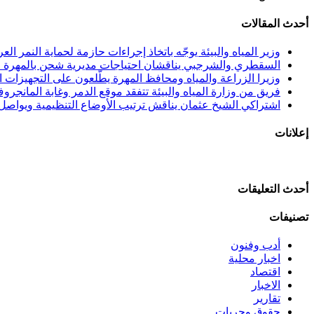
أحدث المقالات
وزير المياه والبيئة يوجّه باتخاذ إجراءات حازمة لحماية النمر الع
السقطري والشرجبي يناقشان احتياجات مديرية شحن بالمهرة في
وزيرا الزراعة والمياه ومحافظ المهرة يطّلعون على التجهيزات الن
فريق من وزارة المياه والبيئة تتفقد موقع الدمر وغابة المانجرو
اشتراكي الشيخ عثمان يناقش ترتيب الأوضاع التنظيمية ويواصل 
إعلانات
أحدث التعليقات
تصنيفات
أدب وفنون
اخبار محلية
اقتصاد
الاخبار
تقارير
حقوق وحريات