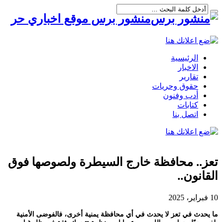
منشور برس موقع اخباري حر
الرئيسية
الاخبار
تقارير
حقوق وحريات
أدب وفنون
كتابات
اتصل بنا
تعز.. محافظة خارج السيطرة ولصوصها فوق
القانون..
10 فبراير، 2025
ما يحدث في تعز لا يحدث في أي محافظة يمنية أخرى، فالفوضى الأمنية