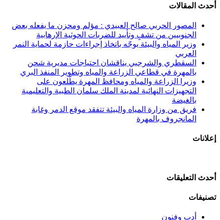
أحدث المقالات
المصور الحربي صالح العبيدي : مؤلم ومحزن ما يفعله بعض
الجنوبيين من تشفٍ وتأييد للضربات الحوثية الإرهابية
وزير المياه والبيئة يوجّه باتخاذ إجراءات حازمة لحماية النمر
العربي
السقطري والشرجبي يناقشان احتياجات مديرية شحن
بالمهرة في قطاعي الزراعة والمياه وتطوير المنفذ البري
وزيرا الزراعة والمياه ومحافظ المهرة يطّلعون على
التجهيزات النهائية لمدينة الملك سلمان الطبية والتعليمية
بالغيضة
فريق من وزارة المياه والبيئة تتفقد موقع الدمر وغابة
المانجروف بالمهرة
إعلانات
أحدث التعليقات
تصنيفات
أدب وفنون