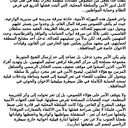
بلغت حدًا يجعل من اللصوص عصابات منظمة تتحرك بثقة في ظل غياب
كامل لدور الأمن والسلطة المحلية، التي أثبتت فشلها الذريع في فرض
النظام وحماية المواطنين…
واخر فصول هذه المهزلة الأمنية، حادثة سرقة مدرسة في مديرية الوازعية،
حيث لم يكتفِ اللصوص بسرقة المال العام، بل وجدوا من يتستر عليهم
ويحول دون تقديمهم للعدالة، مدير شرطة الظريفة، العقيد محمد سلطان
القاسمي، تلقى بلاغًا عن سرقة أبواب الحمامات والنوافذ والقرطاسية، وحدد
المتهمين بالسرقة، لكن بدلاً من تسليمهم للعدالة، تدخل أحد مشايخ المنطقة
لحمايتهم، في مشهد متكرر يعكس نفوذ الخارجين عن القانون وقيادات
الاخوان خاصة في المحافظة..
ولم يكن الأمر مجرد تدخل، بل تصاعد إلى حد إرسال الشيخ المتورط
مجموعة مسلحة إلى مركز الشرطة لرفض تسليم المتهمين، بل وتهديد أفراد
الأمن، الذين أصبحوا في موقف ضعيف بسبب التخاذل الرسمي والتساهل
المزمن مع هؤلاء العابثين، ليصبح الأمن في تعز مجرد ديكور بلا سلطة
ويتحول كل مطلوب للقضاء في تعز اليمنية إلى قضية وساطة وتدخلات قبلية
تمنحه الحماية الكاملة في ظل سيطرة ميليشيا الاخوان والحوثي في
المحافظة..
ولا يتوقف الأمر على هؤلاء اللصوص، بل إن تعز تحولت إلى وكر للجريمة
المنظمة، حيث العصابات المسلحة تفرض سطوتها، فيما تقف الجهات الأمنية
موقف المتفرج أو العاجز، وإذا كانت السلطة المحلية غير قادرة على ضبط
الأمن، فلماذا لا تعلن صراحة فشلها بدلاً من الاكتفاء بالشعارات الجوفاء؟
ولتعلنها صراحة أن تعز – المنشغلة بمواطنيها وكوادرها وناشطيها وقياداتها
بقضايا الجنوب بدلا عن تعز – لتعلنها امارة قبيلية اخوانية خارج سيطرة
الرئاسي لتنضم الى شقيقتها (مأرب)..