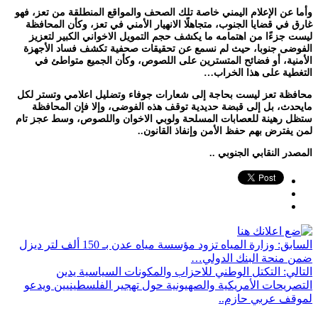
وأما عن الإعلام اليمني خاصة تلك الصحف والمواقع المنطلقة من تعز، فهو
غارق في قضايا الجنوب، متجاهلًا الانهيار الأمني في تعز، وكأن المحافظة
ليست جزءًا من اهتمامه ما يكشف حجم التمويل الاخواني الكبير لتعزيز
الفوضى جنوبا، حيث لم نسمع عن تحقيقات صحفية تكشف فساد الأجهزة
الأمنية، أو فضائح المتسترين على اللصوص، وكأن الجميع متواطئ في
التغطية على هذا الخراب…
محافظة تعز ليست بحاجة إلى شعارات جوفاء وتضليل اعلامي وتستر لكل
مايحدث، بل إلى قبضة حديدية توقف هذه الفوضى، وإلا فإن المحافظة
ستظل رهينة للعصابات المسلحة ولوبي الاخوان واللصوص، وسط عجز تام
لمن يفترض بهم حفظ الأمن وإنفاذ القانون..
المصدر النقابي الجنوبي ..
السابق:
وزارة المياه تزود مؤسسة مياه عدن بـ 150 ألف لتر ديزل
ضمن منحة البنك الدولي…
التالي:
التكتل الوطني للاحزاب والمكونات السياسية يدين
التصريحات الأمريكية والصهيونية حول تهجير الفلسطينيين ويدعو
لموقف عربي حازم..