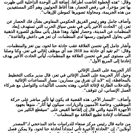
وقال: “هذه الخطوة أغاضت أطرافاً، إضافة الى الوحدة الداخلية التي ظهرت
بها تعز مؤخراً، في رفض الحصار، هذا أغاظ الحوثيين وهم أكثر المستفيدين
من هذه الجريمة، ومحاولة تصويرها كموطن للإرهاب”.
وأضاف جامل وهو رئيس الفريق الحكومي المفاوض بشأن فك الحصار عن
تعز، إن “الحادث الأخير يأتي في نفس سياق الحرب التي تستهدف إبعاد
المنظمات عن المدينة، وحصار أهلها، وهذا شغل يأتي مطابق للصورة الذهنية
التي يحاول الحوثيون رسمها لدى المنظمات، أن تعز هي داعش والقاعدة”.
وأشار جامل إلى تحسن العلاقة عقب حادثة حنا لحود، بين تعز والمنظمات،
وقال: “لم تقيد أي حادثة منذ 2018 ضد أي موظف إغاثي في تعز، وكنا وصلنا
الى مستوى كبير في تحسن العلاقة مع المنظمات، ليأتي الحادث الأخير بهدف
إعادتنا إلى المربع الأول”.
آثار الجريمة على العمل الإغاثي
وحول آثار الجريمة على العمل الإغاثي في تعز، قال مدير مكتب التخطيط
بالمحافظة، إنه “لابد أن نفرق بين مسارين: مسار المساعدات الإغاثية
والتدخلات الطارئة لإغاثة الناس، وهذه بحسب التأكيدات والتواصل مع شركاء
العمل الإنساني، لن تتوقف”.
وأضاف: “المسار الآخر، هذه القضية قد يكون لها تأثير مباشر على حركة
الموظفين، وخاصة الأمميين والزيارات، سيكون لها آثار”، منوهاً بجهود
الأجهزة الأمنية والتي قال إن إلقاءها القبض على “سيقطع الكثير من
المسافات لإعادة تطبيع العلاقة مع المنظمات”.
من جانبه قال رئيس مركز صنعاء للدراسات ماجد المذحجي لـ”المصدر
أونلاين”، إن “الحادثة الأخيرة تأتي امتداداً لحادثة حنا لحود، ولا يمكن فصل