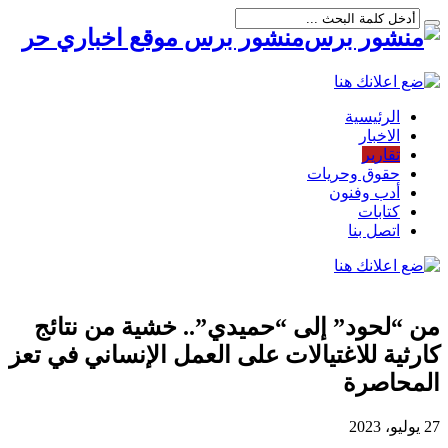
منشور برس موقع اخباري حر
الرئيسية
الاخبار
تقارير
حقوق وحريات
أدب وفنون
كتابات
اتصل بنا
من “لحود” إلى “حميدي”.. خشية من نتائج
كارثية للاغتيالات على العمل الإنساني في تعز
المحاصرة
27 يوليو، 2023