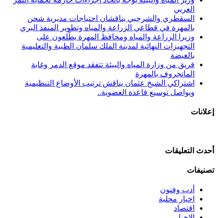
العربي
السقطري والشرجبي يناقشان احتياجات مديرية شحن
بالمهرة في قطاعي الزراعة والمياه وتطوير المنفذ البري
وزيرا الزراعة والمياه ومحافظ المهرة يطّلعون على
التجهيزات النهائية لمدينة الملك سلمان الطبية والتعليمية
بالغيضة
فريق من وزارة المياه والبيئة تتفقد موقع الدمر وغابة
المانجروف بالمهرة
اشتراكي الشيخ عثمان يناقش ترتيب الأوضاع التنظيمية
ويواصل توسيع قاعدة العضوية..
إعلانات
أحدث التعليقات
تصنيفات
أدب وفنون
اخبار محلية
اقتصاد
الاخبار