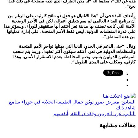
هذه عن تلك”، مضيفاً أنه “أيا يكن الطرف الذي لديه مصلحة في ذلك فقد
نجح”.
وأضاف المذحجي أن “هذا الاغتيال هو فعل ذو نتائج كارثية، على الرغم من
أن برنامج الغذاء العالمي لم يقم بتعليق أعماله، لكن في الأخير الوضعية
الآمنة التي كانت تصنف بها مدينة تعز أعتقد أنها ستتقهقر للوراء، وسيؤثر هذا
على قدرة المنظمات الدولية، ليس فقط الأمم المتحدة، على إدارة عملياتها
من هذه المناطق”.
وقال: “حتى الدعم في الحدود الدنيا التي يمثلها تواجد الأمم المتحدة
والمنظمات الدولية في تعز، أعتقد سيكون أكثر تعقيداً، وربما يتم سحب
الموظفين الدوليين بسبب وصم المحافظة بعدم الاستقرار الأمني، وهذا
كارثي، ومكلف على المدى الطويل”.
السابق:
معرض صور يوثق جمال الطبيعة الخلابة في حوراء سامع
شاهد ذلك
التالي:
عن التعزيين وفقدان الثقة بأنفسهم
مقالات مشابهة