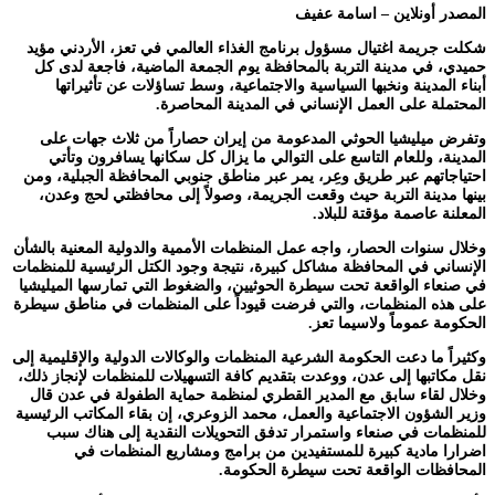
المصدر أونلاين – اسامة عفيف
شكلت جريمة اغتيال مسؤول برنامج الغذاء العالمي في تعز، الأردني مؤيد
حميدي، في مدينة التربة بالمحافظة يوم الجمعة الماضية، فاجعة لدى كل
أبناء المدينة ونخبها السياسية والاجتماعية، وسط تساؤلات عن تأثيراتها
المحتملة على العمل الإنساني في المدينة المحاصرة.
وتفرض ميليشيا الحوثي المدعومة من إيران حصاراً من ثلاث جهات على
المدينة، وللعام التاسع على التوالي ما يزال كل سكانها يسافرون وتأتي
احتياجاتهم عبر طريق وعِر، يمر عبر مناطق جنوبي المحافظة الجبلية، ومن
بينها مدينة التربة حيث وقعت الجريمة، وصولاً إلى محافظتي لحج وعدن،
المعلنة عاصمة مؤقتة للبلاد.
وخلال سنوات الحصار، واجه عمل المنظمات الأممية والدولية المعنية بالشأن
الإنساني في المحافظة مشاكل كبيرة، نتيجة وجود الكتل الرئيسية للمنظمات
في صنعاء الواقعة تحت سيطرة الحوثيين، والضغوط التي تمارسها الميليشيا
على هذه المنظمات، والتي فرضت قيوداً على المنظمات في مناطق سيطرة
الحكومة عموماً ولاسيما تعز.
وكثيراً ما دعت الحكومة الشرعية المنظمات والوكالات الدولية والإقليمية إلى
نقل مكاتبها إلى عدن، ووعدت بتقديم كافة التسهيلات للمنظمات لإنجاز ذلك،
وخلال لقاء سابق مع المدير القطري لمنظمة حماية الطفولة في عدن قال
وزير الشؤون الاجتماعية والعمل، محمد الزوعري، إن بقاء المكاتب الرئيسية
للمنظمات في صنعاء واستمرار تدفق التحويلات النقدية إلى هناك سبب
اضرارا مادية كبيرة للمستفيدين من برامج ومشاريع المنظمات في
المحافظات الواقعة تحت سيطرة الحكومة.