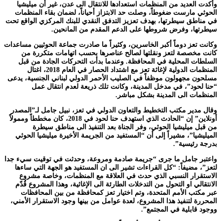
وأكدت العديد من المنظمات استعدادها للانتقال الى عدن، غير أن ميليشيا
الحوثي مارست ضغوطاً، وصلت حد الابتزاز أحياناً، لضمان بقاء المنظمات
في مناطق سيطرتها، بهدف تعزيز التدفق النقدي للبنك المركزي الواقع تحت
سيطرتها، وفرض شروطها على الدعم المقدم من المانحين.
وكانت تعز دوماً أكبر الخاسرين، وكثيراً ما صادرت جماعة الحوثيين مساعدات
كانت مخصصة لتعز ونقلتها لصالح عناصرها بحسب اتهامات متكررة من
السلطات المحلية في المحافظة. وعندما بدأت التحركات الجادة من قبل
المنظمات الدولية لإغاثة تعز مع اشتداد الحصار في العام 2018، اغتال
مسلحون مجهولون موظفاً في الصليب الأحمر الدولي لبناني الجنسية، يدعى
“حنا لحود”، في مدخل المدينة، وكانت تلك ذريعة لعدم انتقال عمل
المنظمات الى المدينة بشكل مباشر.
وقال مدير مكتب التخطيط والتعاون الدولي في تعز، نبيل جامل لـ”المصدر
أونلاين” إن “الحادث الذي استهدف حنا لحود في 2018، كان مخططاً وممولاً
من قبل ميليشيا الحوثي، وفر الجناة بعد التنفيذ الى مناطق سيطرة
الميليشيا”، مشيراً إلى أن “المستفيد من الجريمة الأخيرة ميليشيا الحوثي
بدرجة رئيسية”.
واعتبر جامل ما جرى “جريمة صادمة ومروعة، وحدثت في توقيت سيء جدا
لتعز”، مضيفاً: “كل القراءات تشير الى ان المستفيد هو الجهة التي ساءها
الاستقرار النسبي الذي حدث في العلاقة مع المنظمات، وخاصة مشروع
الانتقالي او التحول من التدخلات الطارئة الى الإغاثية، وهذا المشروع قُدّم
عبر مكتب الأمم المتحدة، وتم اختيار تعز كمحافظة من بين المحافظات
المحررة لتنفيذ هذا المشروع، لعدة عوامل من بينها وجود الاستقرار الأمني،
ووجود قابلية في المجتمع”.