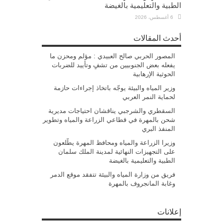
الطبية والتعليمية بالغيضة
6 أغسطس، 2026
أحدث المقالات
المصور الحربي صالح العبيدي : مؤلم ومحزن ما
يفعله بعض الجنوبيين من تشفٍ وتأييد للضربات
الحوثية الإرهابية
وزير المياه والبيئة يوجّه باتخاذ إجراءات حازمة
لحماية النمر العربي
السقطري والشرجبي يناقشان احتياجات مديرية
شحن بالمهرة في قطاعي الزراعة والمياه وتطوير
المنفذ البري
وزيرا الزراعة والمياه ومحافظ المهرة يطّلعون
على التجهيزات النهائية لمدينة الملك سلمان
الطبية والتعليمية بالغيضة
فريق من وزارة المياه والبيئة تتفقد موقع الدمر
وغابة المانجروف بالمهرة
إعلانات