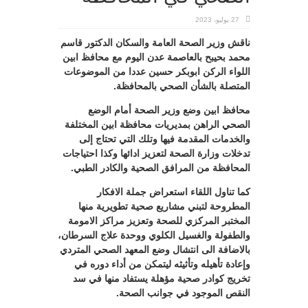
27 يوليو، 2023
ناقش وزير الصحة العامة والسكان الدكتور قاسم
محمد بحيبح بالعاصمة عدن اليوم مع محافظ ابين
اللواء الركن ابوبكر حسين عددا من الموضوعات
المتصلة بالشأن الصحي بالمحافظة.
محافظ ابين وضع وزير الصحة أمام الوضع
الصحي الراهن بمديريات محافظة ابين المختلفة
والخدمات المقدمة فيها وتلك التي تحتاج إلى
تدخلات وزارة الصحة لتعزيز ادائها وكذا احتياجات
المحافظة من المرافق الصحية والكادر الطبي.
كما تناول اللقاء استعراض جملة الافكار
المطروحة لتبني مشاريع صحية تطويرية منها
المختبر المركزي للصحة وتعزيز مراكز الامومة
والطفولة والغسيل الكلوي ووحدة علاج السرطان،
بالاضافة الى انتشال وضع المعهد الصحي المتردي
وإعادة تأهيله وتأثيثه ليتمكن من أداء دوره في
تخريج كوادر صحية مؤهلة يستفاد منها في سد
النقص الموجود في جوانب الصحة.