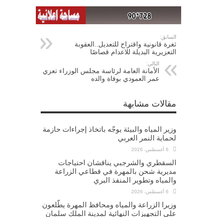
السابق:
ثغرة قانونية واقتراح للتعديل..العقوبة
التعزيرية البديلة للاعدام قصاصًا
التالي:
الأمانة العامة لرئاسة مجلس الوزراء تعزي
عمر العمودي بوفاة والده
مقالات مشابهة
وزير المياه والبيئة يوجّه باتخاذ إجراءات حازمة
لحماية النمر العربي
6 أغسطس، 2026
السقطري والشرجبي يناقشان احتياجات
مديرية شحن بالمهرة في قطاعي الزراعة
والمياه وتطوير المنفذ البري
6 أغسطس، 2026
وزيرا الزراعة والمياه ومحافظ المهرة يطّلعون
على التجهيزات النهائية لمدينة الملك سلمان