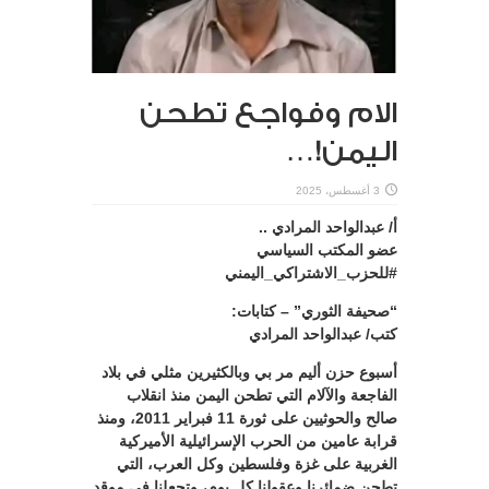
الام وفواجع تطحن
اليمن!…
3 أغسطس، 2025
أ/ عبدالواحد المرادي ..
عضو المكتب السياسي
#للحزب_الاشتراكي_اليمني
“صحيفة الثوري” – كتابات:
كتب/ عبدالواحد المرادي
أسبوع حزن أليم مر بي وبالكثيرين مثلي في بلاد
الفاجعة والآلام التي تطحن اليمن منذ انقلاب
صالح والحوثيين على ثورة 11 فبراير 2011، ومنذ
قرابة عامين من الحرب الإسرائيلية الأميركية
الغربية على غزة وفلسطين وكل العرب، التي
تطحن ضمائرنا وعقولنا كل يوم، وتجعلنا في موقد