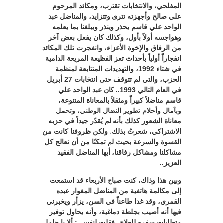
المفلحي، والانتخابات تقترب، ومكائد المرحوم
علي صالح وأجهزته تترى وتتزايد، والمناضل عبد
الواحد علي قاسم يحذر وينذر ويبلغنا بما يعلمه
وهواجسه أولاً بأول، وكذلك كان يفعل بعض آخر
من الرفاق والإخوة الأعزاء، وانفجرت تلك المكائد
انفجاراً أولياً بأحداث تعز الفظيعة المريعة الدامية
في شتاء 1992، والتهديدات المتتابعة لمنظمة
الحزب، والتي لم تتوقف حتى انتخابات 27 أبريل
في العام التالي 1993.. كان عبد الواحد علي
قاسم مناضلاً كبيراً ومثقلاً بالمعاناة المتنوعة،
وبآمال وأحلام تطوير النضال الوطني، وتحمل
معاناة الشعور كذلك بأنه لم يُقدّر جيداً في حزبه
الاشتراكي، شعرتُ بذلك، ولكن ظروفنا كانت من
القسوة والسرعة بحيث لم تمكنّا من أن نعالج كل
مشاكلنا ومشاكل رفاقنا، أيها المناضل الفقيد
العزيز..
وبين هذا وذاك، كنت صباح الأربعاء قد استمعت
إلى مكالمة هاتفية من المناضل المغوار عبده
القمري، وقد غدا طاعناً في السن، يزأر ويخبرني
فيها أنه أصيب بجلطة دماغية، وأنه يحاول توفير
متطلبات سفره للعلاج، فقلت لنفسي: ألا يا حامل