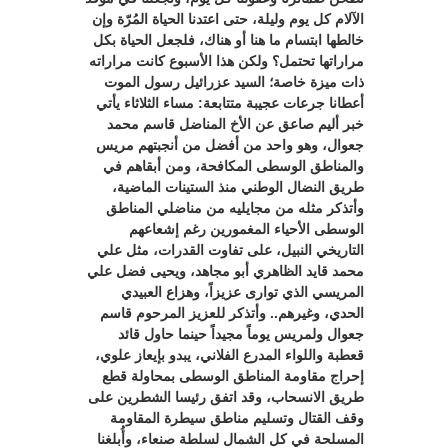
الآلام كل يوم وليلة، حتى اعتدنا الحياة المُرّة وإن
خالطها ابتسام ما هنا أو هناك، فلجعل الحياة بكل
مراراتها تحتمل؟ ولكن هذا الأسبوع كانت مراراته
ذات ميزة خاصة؛ السيد عزرائيل رسول الموت
أعطانا جرعات عجيبة متتابعة: مساء الثلاثاء يأتي
خبر أليم صاعق عن الأخ المناضل قاسم محمد
جعوال، وهو واحد من أفضل من أنجبتهم مريس
والمناطق الوسطى المكافحة، ومن أبقاهم في
طريق النضال الوطني منذ الستينات الماضية،
وأتذكر مثله من مجايليه من مناضلي المناطق
الوسطى الأحياء المغمورين رغم إشعاعهم
التاريخي النبيل، على تفاوت القدرات، مثل علي
محمد قايد الظاهري أبو مجاهد، ويحيى فضل علي
المريسي الذي توارى عزيزاً، وهزاع العبيدي
الحدي، وغيرهم.. وأتذكر للعزيز المرحوم قاسم
جعوال ولمريس يوماً مجيداً حينما حاول قائد
قعطبة واللواء المدرع الفلاني، يبدو بإيعاز علوي،
إحراج مقاومة المناطق الوسطى بمحاولة قطع
طريق الانسحاب، وقد اتفق رئيسا الشطرين على
وقف القتال وتسليم مناطق سيطرة المقاومة
المسلحة في كل الشمال لسلطة صنعاء، وأُبلغنا