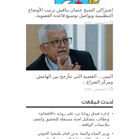
اشتراكي الشيخ عثمان يناقش ترتيب الأوضاع
التنظيمية ويواصل توسيع قاعدة العضوية..
6 أغسطس، 2026
اليمن… القضية التي تتأرجح بين الهامش
ومركز الصراع…
6 أغسطس، 2026
أحدث المقالات
إدارة فندق روتانا ترد على رواية «الاقتحام»
وتطالب بتشكيل لجنة مستقلة للتحقيق وكشف
ملابسات الواقعة…
وزير المياه والبيئة يدين قيام مليشيا الحوثي
لاستهداف ناقلة نفط قبالة مدينة المخا