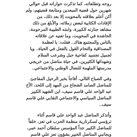
روحه وتطلعاته، كما تذكرت حواراته قبل حوالي
شهرين حول قضية المبعدين ومتابعة قضيتهم، ولم
أكن أعلم بعلاقته بالمحويت إلا بعد ذلك، من
الإفادات الكتابية لبعض زملائه، والأبلغ من ذلك
مشاهد جنازته الكبيرة، وابنته الطبيبة المرحومة،
الحاشدة في المحويت، وما تعنيه عن علاقاته
بالناس والمجتمع هناك.. فقلت: يا لعظمة
المصداقية والتحام القول بالفعل في الحياة.. ويا
لجميل تجسيد كفاحية حبل وشرعب السلام
وشهدائها الكثيرين، في حياة مناضل من خريجي
مدرستها الملهمة للنضال الوطني والاجتماعي..
وفي الصباح التالي، أفاجأ بخبر الرحيل المفاجئ
للمناضل الصامد الشجاع من المهد إلى اللحد، الأخ
عبد الواحد علي قاسم سيف، ابن الشهيد الكبير
المناضل السياسي والاجتماعي النقابي علي قاسم
سيف..
وأتذكر المناضل عبد الواحد علي قاسم أثناء
ترؤسي لسكرتارية منظمة الحزب في تعز، خلفاً
للمناضل الكبير جداً المؤسس سلطان أحمد عمر،
وبجانبي المناضل الخبير بشؤون تعز علي قاسم