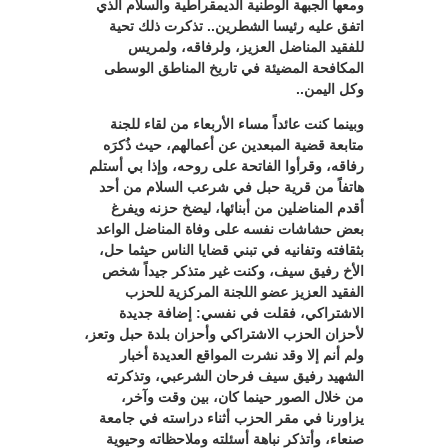
ومعها الجبهة الوطنية الديمقراطية والسلام الذي
اتفق عليه رئيسا الشطرين.. تذكرت ذلك تحية
للفقيد المناضل العزيز، ولرفاقه، ولمريس
المكافحة المضيئة في تاريخ المناطق الوسطى
وكل اليمن..
وبينما كنت عائداً مساء الأربعاء من لقاء للجنة
متابعة قضية المبعدين عن أعمالهم، حيث ذُكرَه
رفاقه، وقرأوا الفاتحة على روحه، وإذا بي أستلم
هاتفاً من قرية حبل في شرعب السلام من أحد
أقدم المناضلين من أبنائها، ليضخ حزنه ويفرغ
بعض حشاشات نفسه على وفاة المناضل الواعد
بثقافته وتفانيه في تبني قضايا الناس حيثما حل،
الأخ رفيق سيف، وكنت غير متذكر جيداً شخص
الفقيد العزيز عضو اللجنة المركزية للحزب
الاشتراكي، فقلت في نفسي: إضافة جديدة
لأحزان الحزب الاشتراكي وأحزان بلدة حبل وتعز،
ولم أنم إلا وقد نشرت المواقع العديدة أخبار
الشهيد رفيق سيف فرحان الشرعبي، وتذكرته
من خلال الصور حينما كان، بين وقت وآخر،
يزاورنا في مقر الحزب أثناء دراسته في جامعة
صنعاء، وأتذكر نباهة أسئلته وملاحظاته وحيوية