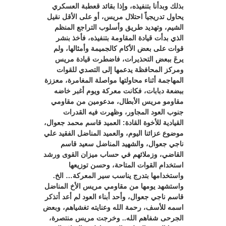
بذلك وبدأنا بتنفيذه، وإذا بقائد قعطبة العسكري
يحاول تدريجياً احتلال مريس، أو على الأقل نقيل
الشيم، وتهديد طريق وأسلوب التراجع المنظم
الذي بدأت قيادة المقاومة بتنفيذه، فأخذ بنشر
قوات على بعض الأكام كالجميمة وأمثالها، ولم
يرعَ ببعض التحذيرات، فاضطرت قيادة مريس
ومركز المحافظة يدعمها إلى التصدي للقوات
المهاجمة أثناء محاولتها مواصلة المغامرة، معززة
ببضعة دبابات، فكانت معركة ويوم أغبر خاضه
مقاومو مريس الأبطال، مدعومين من مقاومي
جنوب العود المجاور، وظهرت فيه القدرات
القيادية للأخوة القادة: العميد قاسم محمد جعوال،
موضوع عزائنا اليوم، والعميد المناضل الفقيد علي
ناجي جعوال، والشهيد المناضل سعيد قاسم
القاضي، وزملائهم في حساب ميزان القوى ورشد
استخدام القوات المتاحة، وحسن توزيعها
واستخدامها بتدرج يناسب سير المعركة… الخ.
واستشهد يومها من مقاومي مريس الأخ المناضل
قاسم ناجي جعوال، وأحد أبناء العود لم أعد أتذكر
اسمه للأسف، رحمة الله وعنايته تغشياهم، وبعض
الجرحى شفاهم الله.. وخرجت مريس منتصرة،