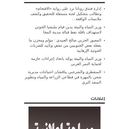
إدارة فندق روتانا ترد على رواية «الاقتحام»
وتطالب بتشكيل لجنة مستقلة للتحقيق وكشف
ملابسات الواقعة…
وزير المياه والبيئة يدين قيام مليشيا الحوثي
لاستهداف ناقلة نفط قبالة مدينة المخا
المصور الحربي صالح العبيدي : مؤلم ومحزن ما
يفعله بعض الجنوبيين من تشفٍ وتأييد للضربات
الحوثية الإرهابية
وزير المياه والبيئة يوجّه باتخاذ إجراءات حازمة
لحماية النمر العربي
السقطري والشرجبي يناقشان احتياجات مديرية
شحن بالمهرة في قطاعي الزراعة والمياه وتطوير
المنفذ البري
إعلانات