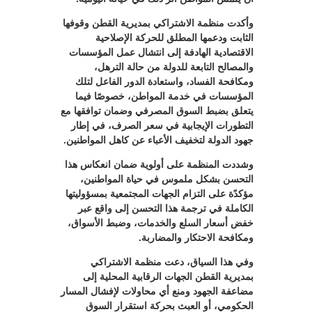
وأكدت منظمة الاشتراكي بمديرية القطن وقوفها
الثابت ودعمها المطلق للحركة الإصلاحية
الاقتصادية الهادفة إلى انتشال عمل المؤسسات
والمصالح التابعة للدولة من حالة الترهل،
ومكافحة الفساد، واستعادة الدور الفاعل لتلك
المؤسسات في خدمة المواطن، خصوصًا فيما
يتعلق بضبط السوق المصرفي وضمان توافقها مع
التطورات الإيجابية في سعر الصرف، في إطار
جهود الدولة لتخفيف الأعباء عن كاهل المواطنين.
وشددت المنظمة على أولوية ضمان انعكاس هذا
التحسن بشكل ملموس في حياة المواطنين،
مؤكدًة على التزام الجهات المجتمعية بمسؤوليتها
الكاملة في ترجمة هذا التحسن إلى واقع عبر
خفض أسعار السلع والخدمات، وضبط الأسواق،
ومكافحة الاحتكار والمضاربة.
وفي هذا السياق، دعت منظمة الاشتراكي
بمديرية القطن الجهات الرقابية المحلية إلى
مضاعفة الجهود ومنع أي محاولات لإفشال المسار
الحكومي، أو العبث بحركة استقرار السوق