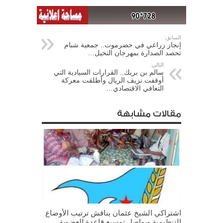
السابق:
إنجاز زراعي في حضرموت.. جمعية شبام
تحصد الصدارة بمهرجان النخيل…
التالي:
سالم بن بريك.. القرارات السيادية التي
أوقفت نزيف الريال وأطلقت معركة
التعافي الاقتصادي…
مقالات مشابهة
اشتراكي الشيخ عثمان يناقش ترتيب الأوضاع
التنظيمية ويواصل توسيع قاعدة العضوية..