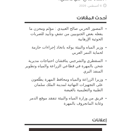
6 أغسطس، 2026
أحدث المقالات
المصور الحربي صالح العبيدي : مؤلم ومحزن ما
يفعله بعض الجنوبيين من تشفٍ وتأييد للضربات
الحوثية الإرهابية
وزير المياه والبيئة يوجّه باتخاذ إجراءات حازمة
لحماية النمر العربي
السقطري والشرجبي يناقشان احتياجات مديرية
شحن بالمهرة في قطاعي الزراعة والمياه وتطوير
المنفذ البري
وزيرا الزراعة والمياه ومحافظ المهرة يطّلعون
على التجهيزات النهائية لمدينة الملك سلمان
الطبية والتعليمية بالغيضة
فريق من وزارة المياه والبيئة تتفقد موقع الدمر
وغابة المانجروف بالمهرة
إعلانات