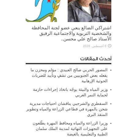
اشتراكي الضالع ينعي عضو لجنة المحافظة
والشخصية التربوية والاجتماعية الرفيق
الأستاذ صالح علي محسن..
6 أغسطس، 2026
أحدث المقالات
المصور الحربي صالح العبيدي : مؤلم ومحزن ما
يفعله بعض الجنوبيين من تشفٍ وتأييد للضربات
الحوثية الإرهابية
وزير المياه والبيئة يوجّه باتخاذ إجراءات حازمة
لحماية النمر العربي
السقطري والشرجبي يناقشان احتياجات مديرية
شحن بالمهرة في قطاعي الزراعة والمياه وتطوير
المنفذ البري
وزيرا الزراعة والمياه ومحافظ المهرة يطّلعون
على التجهيزات النهائية لمدينة الملك سلمان
الطبية والتعليمية بالغيضة