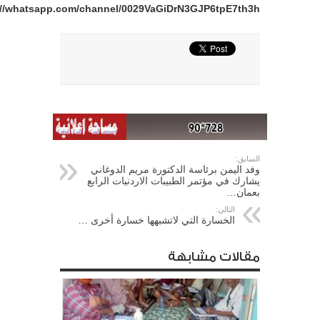
://whatsapp.com/channel/0029VaGiDrN3GJP6tpE7th3h
السابق:
وفد اليمن برئاسة الدكتورة مريم الدوغاني
يشارك في مؤتمر الطبيبات الاردنيات الرابع
بعمان…
التالي:
الخسارة التي لاتشبهها خسارة أخرى …
مقالات مشابهة