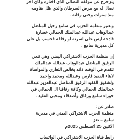
يتزحزح عن موقفه النضالي الذي اختاره وكان آخر
نضال له مع مرض السرطان والذي ظل يقاومه
منذ سنوات وحتى وفاته .
وتعتبر منظمة الحزب في سامع رحيل المناضل
عبدالوهاب عبدالله عبدالملك الجمالي خسارة
فادحة ليس على اسرته او رفاقه فحسب بل على
كل مديرية سامع .
إن منظمة الحزب الاشتراكي اليمني وهي تنعي
الرفيق المناضل عبدالوهاب عبدالله عبدالملك
تتقدم في الوقت ذاته بخالص التعازي والمواساة
لابناء الفقيد فارس وعبدالله ومحمد واحمد
ولشقيق الفقيد الرفيق المناضل عبدالعزيز عبدالله
عبدالملك الجمالي وكافة رفاقنا ال الجمالي في
حوراء سامع ورفاق وأصدقاء ومحبي الفقيد .
صادر عن:
منظمة الحزب الاشتراكي اليمني في مديرية
سامع – تعز
الاثنين 25 اغسطس 2025م
رابط قناة الحزب الاشتراكي في الواتساب