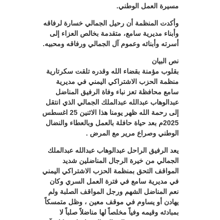
مسيرة العمل الوطني.
وأكدت المنظمة أن رحيل الجمالي خسارة لرفاقه
وأبناء مديرية سامع، متقدمة بخالص العزاء إلى
أسرته وأبنائه وعموم آل الجمالي ورفاقه ومحبيه.
نص البيان
بقلوب مؤمنة بقضاء الله وقدره تلقت سكرتارية
منظمة الحزب الاشتراكي اليمني في مديرية
سامع محافظة تعز نباء وفاة الرفيق المناضل
عبدالوهاب عبدالله عبدالملك الجمالي الذي انتقل
إلى رحمة الله ظهر يومنا هذا الاثنين 25 اغسطس
2025م بعد حياة حافلة بالعمل وبالعطاء والنضال
الوطني وصراع مرير مع المرض .
يعد الرفيق الراحل عبدالوهاب عبدالله عبدالملك
الجمالي من خيرة الرجال المناضلين شديد
المواقف التحق بمنظمة الحزب الاشتراكي اليمني
في مديرية سامع في فترة العمل السري وكان
نعم المناضل الشهم ورجل المواقف الصلبة ولم
يهادن أو يساوم في موقف معين ، وظل متمسكاً
بمبادئه وقيمه وفياً مخلصاً لها مناضلاً صلباً لا