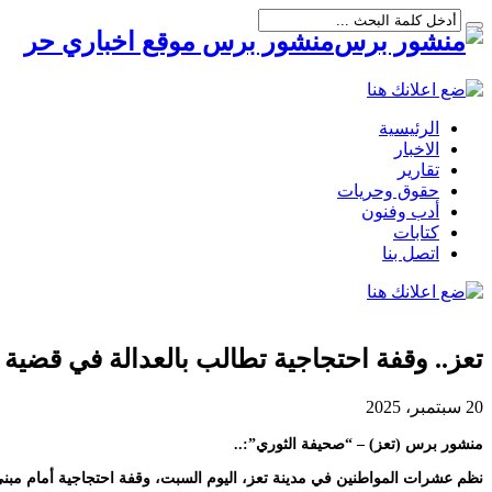
منشور برس موقع اخباري حر
الرئيسية
الاخبار
تقارير
حقوق وحريات
أدب وفنون
كتابات
اتصل بنا
تعز.. وقفة احتجاجية تطالب بالعدالة في قضية
20 سبتمبر، 2025
منشور برس (تعز) – “صحيفة الثوري”:..
نظم عشرات المواطنين في مدينة تعز، اليوم السبت، وقفة احتجاجية أمام مبنى ا