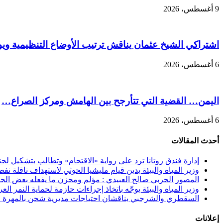
9 أغسطس، 2026
اشتراكي الشيخ عثمان يناقش ترتيب الأوضاع التنظيمية ويو
6 أغسطس، 2026
اليمن… القضية التي تتأرجح بين الهامش ومركز الصراع…
6 أغسطس، 2026
أحدث المقالات
إدارة فندق روتانا ترد على رواية «الاقتحام» وتطالب بتشكيل 
وزير المياه والبيئة يدين قيام مليشيا الحوثي لاستهداف ناقلة نفط
المصور الحربي صالح العبيدي : مؤلم ومحزن ما يفعله بعض الجنوب
وزير المياه والبيئة يوجّه باتخاذ إجراءات حازمة لحماية النمر الع
السقطري والشرجبي يناقشان احتياجات مديرية شحن بالمهرة في
إعلانات