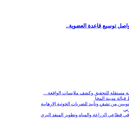
اصل توسيع قاعدة العضوية..
لجنة مستقلة للتحقيق وكشف ملابسات الواقعة…
 قبالة مدينة المخا
يين من تشفٍ وتأييد للضربات الحوثية الإرهابية
ربي
 قطاعي الزراعة والمياه وتطوير المنفذ البري