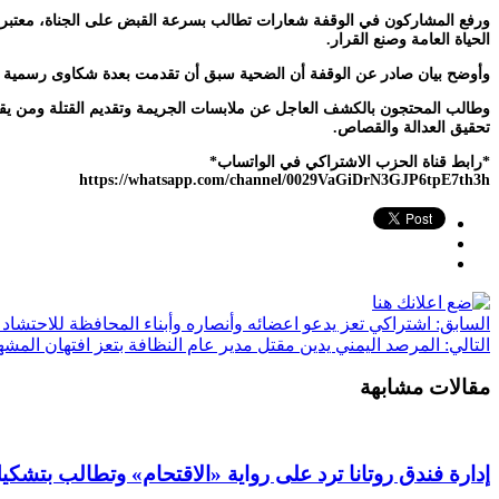
ورفع المشاركون في الوقفة شعارات تطالب بسرعة القبض على الجناة، معتبرين أ
الحياة العامة وصنع القرار.
وأوضح بيان صادر عن الوقفة أن الضحية سبق أن تقدمت بعدة شكاوى رسمية للنياب
وطالب المحتجون بالكشف العاجل عن ملابسات الجريمة وتقديم القتلة ومن يقف
تحقيق العدالة والقصاص.
*رابط قناة الحزب الاشتراكي في الواتساب*
https://whatsapp.com/channel/0029VaGiDrN3GJP6tpE7th3h
السابق:
اشتراكي تعز يدعو اعضائه وأنصاره وأبناء المحافظة للاحتشاد غ
التالي:
المرصد اليمني يدين مقتل مدير عام النظافة بتعز افتهان الم
مقالات مشابهة
إدارة فندق روتانا ترد على رواية «الاقتحام» وتطالب بت