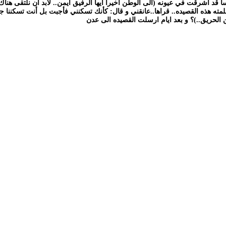
ا قد اشرقت في عيونه (الى الوطن اخيرا ايها الرفيق ايمن.. لابد أن نلتقى هناك)
 هذه القصيده.. قراها..عانقني و قال: كأنك تسكنني فأجبت بل أنت تسكننا جميعا
ن الحريق..)؟ و بعد ايام ارسلت القصيده الى عدن