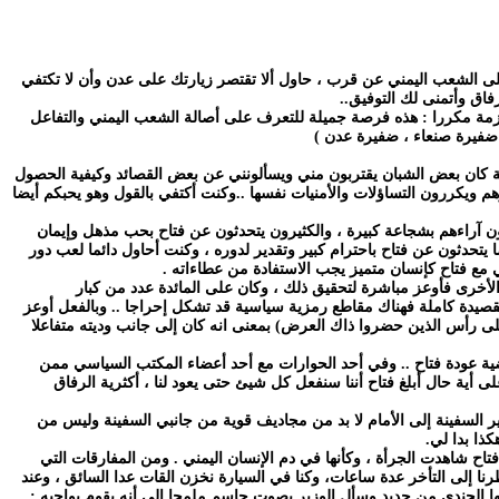
 على الشعب اليمني عن قرب ، حاول ألا تقتصر زيارتك على عدن وأن لا تكتفي
فاق وأتمنى لك التوفيق..
زمة مكررا : هذه فرصة جميلة للتعرف على أصالة الشعب اليمني والتفاعل
 ضفيرة صنعاء ، ضفيرة عدن )
ة كان بعض الشبان يقتربون مني ويسألونني عن بعض القصائد وكيفية الحصول
هم ويكررون التساؤلات والأمنيات نفسها ..وكنت أكتفي بالقول وهو يحبكم أيضا
ن آراءهم بشجاعة كبيرة ، والكثيرون يتحدثون عن فتاح بحب مذهل وإيمان
 يتحدثون عن فتاح باحترام كبير وتقدير لدوره ، وكنت أحاول دائما لعب دور
ع فتاح كإنسان متميز يجب الاستفادة من عطاءاته .
أخرى فأوعز مباشرة لتحقيق ذلك ، وكان على المائدة عدد من كبار
قصيدة كاملة فهناك مقاطع رمزية سياسية قد تشكل إحراجا .. وبالفعل أوعز
ى رأس الذين حضروا ذاك العرض) بمعنى انه كان إلى جانب وديته متفاعلا
ية عودة فتاح .. وفي أحد الحوارات مع أحد أعضاء المكتب السياسي ممن
ى أية حال أبلغ فتاح أننا سنفعل كل شيئ حتى يعود لنا ، أكثرية الرفاق
 السفينة إلى الأمام لا بد من مجاديف قوية من جانبي السفينة وليس من
ذا بدا لي.
اح شاهدت الجرأة ، وكأنها في دم الإنسان اليمني . ومن المفارقات التي
 إلى التأخر عدة ساعات، وكنا في السيارة نخزن القات عدا السائق ، وعند
ا الجندي من جديد وسأل الوزير بصوت حاسم ملمحا إلى أنه يقوم بواجبه :