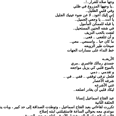
وجها صلاه للفرار..!..
..يا وجهها المزروع في ظلي
وفي قلبي الظليل..
إني إليك أعود.. لا عن ضوء عينيك الجليل
يا أنت… يا وجعي الجميل..
يا قبله للممكن المأمول
في شفه الحنين المستحيل..
لفعت بالحب النزيف
و أن تتلفعى .. فعى..
ما كان حبا .. واسمعي.. معي..
صيحات طير الزوبعه
خط النداء على مسارات الجهات
الأربعــه
جسدي رمالك فاغمري ..مري
بالموج قلبي كي يزيل مواجعه
و تقدمي .. دمي
فلعل نزفى توقفي .. قفي .. في ..
شرفه الأعصار
غني الأشرعه
ليكاد قلبي أن يغادر اضلعه..
عبد الفتاح اسماعيل إنسانا
الحلقة الثانية
تكررت لقاءاتي بعبد الفتاح اسماعيل ، وتوطدت الصداقة إلى حد كبير ، وبات ين
موعدي معه بحوالي الساعة فاستقبلتني ابنته إصلاح
قالت إصلاح : ان الوالد مشغول الآن في لقاء مع بعض الضيوف