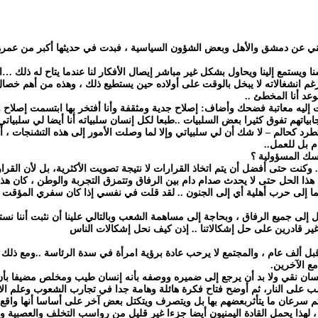
ني عن دمشق والأهل وبعض الشؤون السياسية ، فبدت في حديثها أكبر من عمرها 
قشنا ويستمع إلينا ويحاول بشكل غير مباشر إيصال الأفكار لنا عندما يتاح له ذلك …
م انشغالاته لا يبخل بالوقت على أولاده حين يستطيع ذلك ، وهذه من أهم خصال
عد أنا المخطئ ..
ت إليه معاتبة فضحك وأضاف: إصلاح جدية ومثقفة وأنا أفتخر بها ابتسمت إصلاح و
اتهم تفوق كثيرا بعض السلبيات ..طبعا لكل إنسان سلبياته أنا أيضا لي سلبياتي
رد كحالم – لا شك أن لي سلبياتي وإلا لما وصلت الأمور إلى هذه التشنجات ، أ
 بل للعمل..
سك المسؤولية ؟
. وكنت حتى أفضل أن يتم اتخاذ القرارات لا نتيجة تصويت الأكثرية، بل لأن القرا
ى هذا الحل حتى لا يحدث صدام دام بين الرفاق وتتمزق التجربة والوطن ، كان هذا 
 وربما إلى حرب أهلية أي إلى الجنون .. لقد قلت في نفسي إذا كان سفري المؤق
ا بل إلى جميع الرفاق ، وبحاجة إلى مساهمة الشعب وبالتالي علينا أن نثبت أن
 وغير قادرين على حل إشكالاتنا .. إذن كيف نحل إشكالات الناس
لف عام ، والمجتمع لا يرحب عادة برؤية امرأة في سدة الرئاسة ..ومع ذلك قدم ل
ع الآخرين.
 إنسان نقي ولا بد أن يرجع إلى ضميره ووصفه بأنه إنسان طيب ومخلص مضيفا بأن
على النار، ثم أوضح فتاح فكرة هائلة وهامة جدا في تجارب الشعوب وعلم الاجتم
، ثم سرعان ما يتأثربعضهم بها بل ويتصرف ويتكتل بعض آخر على أساسا أنها وا
دا ، لهذا يحمل القادة اليمنيون أيضا جزءا غير قليل من رواسب التخلف والعصبية