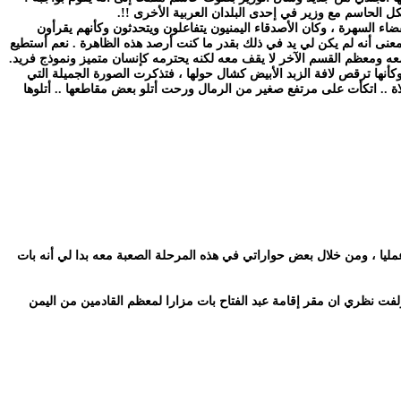
كل الحاسم مع وزير في إحدى البلدان العربية الأخرى !!.
ضاء السهرة ، وكان الأصدقاء اليمنيون يتفاعلون ويتحدثون وكأنهم يقرأون
نى أنه لم يكن لي يد في ذلك بقدر ما كنت أرصد هذه الظاهرة . نعم أستطيع
عه ومعظم القسم الآخر لا يقف معه لكنه يحترمه كإنسان متميز ونموذج فريد.
نها ترقص لافة الزبد الأبيض كشال حولها ، فتذكرت الصورة الجميلة التي
اة .. اتكأت على مرتفع صغير من الرمال ورحت أتلو بعض مقاطعها .. أتلوها
عمليا ، ومن خلال بعض حواراتي في هذه المرحلة الصعبة معه بدا لي أنه بات
فت نظري ان مقر إقامة عبد الفتاح بات مزارا لمعظم القادمين من اليمن