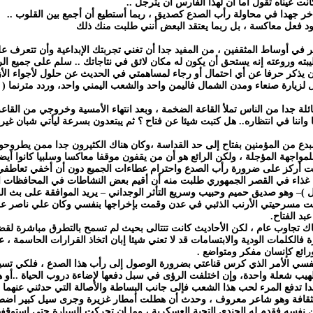
نت عيناه تقول أما آن لهذا الفارس أن يترجل ..
دخر جهدا في محاولة رأب الصدع كصديق ، ربما أستطيع أن أجمع بين القلوب ..
دود فعل معاكسة ، بل ربما يعتقد البعض أنني طلبت منك ذلك
كبير في أوساط المثقفين ، من المفيد جدا أن تغني تجربتك الإبداعية وأن تتعرف
بته وروعته إنه يستحق أن يكون له مكان لائق في نتاجاتك .. سلم على جميع الر
 يذكر حرفا عن أي احتمال أو رجاء لمساهمتي في الحديث عن حلول لأجواء الأ
ل لزيارة صنعاء ومدن الشمال فاليمن واحد والشعب اليمني واحد، وردد مترنما (
جدا من الناس تملأ القاعة الضخمة ، وبعد انتهاء الأمسية وخروجي من القاع
 واننا في انتظاره.. هل كتبت شيئا عن فتاح ؟ ثم يبتعدون بسرعة ليأتي شبان غير
دع من المؤمنين بفتاح إلى حد القداسة ،وكان هناك الكثيرون جدا ممن يطروحو
مواجهة المؤجلة ، ولكن الرائع هو أن من يقفون موقفا معاكسا وسلبيا كانوا أيضا
نت أركز على ضرورة رأب الصدع واحترام عطاءات الجميع دون أن أخفي تعاطفي م
ة غذاء في القصر الجمهوري طلبت منه أن أقيم بعض النشاطات في المحافظات ال
 )– وهو صديق حميم وحبيب وسريع التأثر الوجداني – يريد الموافقة على بث ال
عرضت مسرحيتي الأرنب الذئبي في عدن وقمت بإخراجها بنفسي وكان علي ناصر عل
بد الفتاح.
اك تجاوب عام ، لكن الأحاديث كانت تتتالى بحيث لم تسمح بالتطرق مباشرة لقض
الكلمات الودية والابتسامات قد لا تعني شيئا إبان اتخاذ القرارات الحاسمة ، عل
رائع كإنسان مفكر ومتواضع .
نفسي الأمر الذي كرس قناعتي بضرورة الوصول إلى رأب هذا الصدع ، فلكي تسير
يب شعلة واحدة، وإن اختلفت الرؤى في سبل دفعها لإضاءة دروب الحياة ..أو هك
ا تدفع المرء لحب هذا الشعب فإلى جانب البساطة والأصالة التي حدثني عنهما فت
الثقافة وهو شاعر معروف ، وحدث أن هطلت أمطار غزيرة وجرى سيل كبير اضطرنا
نفسه فقدم له الجندي التحية العسكرية ، وما إن تحركت السيارة حتى استوقفه