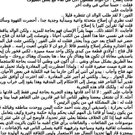
فقلت : حسنا سآتي في وقت آخر
فأجابت على
الفور: لا لقد طلب الوالد ان تنتظره قليلا ..
لفت نظري أن إصلاح متحدثة واعية ومبدأية وجدية جدا ، أحضرت القهوة وسألت
قلت لها: تقرأين كثيرا يا إصلاح ..
فأجابت :لا أعتقد ذلك.. مهما يقرأ الإنسان فهو بحاجة للمزيد ، ولكن الوالد ينا
قلت في نفسي حقا هذا أفضل من الكتب أحيانا ، وتوصلت إلى قناعة أن فتاح رغ
حضر عبد الفتاح بعد حين وبدأ يعتذر فقلت له على الفور : ولكنني جئت قبل المو
تابع اعتذاره وشكر إصلاح وابتسم قائلا :أرجو ان لا تكوني أتعبت رأسه .. فنظر
قال فتاح : أولادي قطعة من كبدي ولكل واحد سمة مميزة ، لكني فخور بأن إيجابي
ياصديقي معاناة أن تكون هنا وهناك بآن معا ، هنا بجسدك وهناك بروحك – واستط
معا الطريق بشكل مبدأي ونقي .. أن أكون في وطني أنا لست بحاجة للاستجمام
بعد فترة صمت صغيرة قلت له : ولماذا اضطررت إلى المغادرة ولماذ تحمل نف
تنهد فتاح وأجاب : يبدو لي أنني لم أكن حازما بما فيه الكفاية في بعض الأحيان.
طال الحوار .. ربما.. ولكنني لم أجبر على المغادرة .. لقد اخترت أن أوافق عل
تقدير أما التناحر فقد يوصل إلى الاحتكام إلى البندقية وهذا يقود إلى خراب
قلت له : ولكنك قائد هذه التجربة
فأجاب على الفور : لا انا أحد قادتها وهذه التجربة بحاجة ليس فقط إلى قادته
أجله..لا أن نشتغل ببعضنا ونظهر للناس أننا غير قادرين على التفاهم فيما بيننا
قلت له : هل المشكلة في من يكون الرئيس ؟
أجاب بحرارة : ياصديقي أروى بنت أحمد حكت اليمن ووحدت مناطقه وقبائله قبل أ
من يكون رئيسا أو قائدا بل المهم كيف يحكم وبأية حكمة وخبرة وكيف يتعامل م
سألته فيما إذا كان الخلاف متعلقا بعلي عنتر تحديدا، فأوضح لي أن علي عنتر
موسوعات من الشائعات ، والشائعات برأي فتاح أشبه ما تكون بالزيت الذي يصب 
متنفسات ثقافية وفنية وسياحية وترفيهية كافية يتسلى الناس فيه بالإشاعات 
بمعجزة قاد إليها تحديدا النضال ضد الاستعمار وليس الثقافة الثورية الوليدة ج