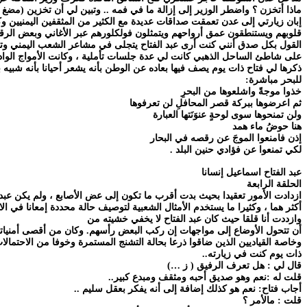
ماذا أتخزن ؟ واضطر الوزير إلى إزالة ما في فمه .. وتبين لي أن تخزين (مضغ )
إبان زيارتي إلى عدن تعمقت صداقات عديدة مع الكثير من المثقفين اليمنيين وكنا
قلوبهم ويستنطقون عمق أرواحهم ويتمثلون فولكلورهم عبر الأغاني وبعض الرقص
القول بكل صدق أنني كنت أرى عبد الفتاح يتجلى في مشاعر الشعب اليمني وتتر
على شاطئ الساحل الذهبي كانت لي عدة جلسات تأملية ، وكانت الأمواج الوادعة
ذكرها لي فتاح ذات يوم يصف فيها بعاده عن الوطن بأنه يشعر أحيانا بأنه شبيه
للبحر مباشرة:
خذوا موجةً واشلعوها من البحرِ
ثم اعرضوها ببركة قصر المحافلِ لن تعرفوها
ولن تمنحوها سوى لوحةٍ عنوَنَتها العبارة
هنا حوضُ ماء همد
إذن فامنعوا الموجَ عن رقصه في البحار
لكي تمنعوا عن فؤادي حنين البلد .
عبد الفتاح اسماعيل إنسانا
الحلقة الرابعة
ازدادت الأمور تعقيدا بحيث بدت أقرب ما تكون إلى عض الأصابع ، ولم يكن عبد
أكثر هما ، وكثيرا ما يستخدم الأمثال الشعبية لتوصيف حالة محددة إمعانا في الا
وازددت أنا قلقا حيث كان عبد الفتاح لا يخفي خشيته من
أن تتحول الأوضاع إلى مواجهات إن ركب البعض رأسهم. وكان من أقصى أمنياتي 
وخاصة القياديين الذين ضاقوا ذرعا بحالة التشنج المستمرة وخوفا من الاحتمالات
ذات يوم كنت في زيارته..
قال لي : هل تعرف الرفيق ( ز …)
قلت له :نعم وهو صديق أحبه ومثقف ومبدع كبير..
أجاب فتاح: نعم هو كذلك إضافة إلى أنه يفكر بعقل سليم ..
قلت : مالأمر ؟