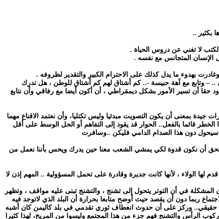
بكثير ..
الكتب لا تغني عن دروس الحياة .
 الإنسان المتجانس مع نفسه .
غادرت بهدوء ما يدل كذلك على الاحترام الكبير والتقدير لظروفه .
 .. – وتابع مع آهة حبيسة -.. كم أشتاق لهم كم أشتاق للوطن ، هل تدرك
ود حقا أن تسير الأمور بشكل ديمقراطي ، أن أكون أيضا مع رفاقي وأن نتابع
رات جيدة بمعنى أن يكون التصويت مبدئيا وليس تكتليا، وأن نعتمد الاقناع مهما
الخطر قائما بالفعل.. الحوار قد يقود إلى التفاهم أو الحل الوسط على أقل
ت سيحول دون هذا الصدام الدامي فليكن ..وسافرت
نا نستحق أن نكون قدوة لكي يمشي الشعب معنا حين يدرك ويحس بأننا نعمل من
ها الولاء ، لأنها كانت جديرة وقادرة على تحمل المسؤولية .. المهم إذن لا
 المشكلة في أن التوتر يتحول إلى تشنج ، والتشنج تبنى عليه مواقف ، وتظهر
اع ربما دون أن يقصد حيث أوضح متابعا بحرارة أن البلد الذي لاتوجد فيه
قع حقيقي.. وركز على أن حدوث انعطاف ثوري تقدمي في بلد كاليمن كان أشبه
 وركوب الرأس والتشنج فهم جزء من هذا المجتمع وليسوا من المريخ، لهذا كثيرا