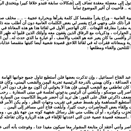
ول إلى معضلة معقدة تضاف إلى إشكالات سابقة فتبدو خلافا كبيرا ويتخندق الرف
 .. فأحببت أن أغير الموضوع تماما
ية العامية – وراح يقرأ متقمصا كل كلمة يقرأها وبحرارة عجيبة – .. .. مخلف ص
 قرأ ذلك على وجهي فراح يفسر لي بعض الكلمات العامية دون أن أطلب منه ذلك .
قدرا مفارقة اللهجات . كان الهاجس الأول في لقائنا هذا هو هذه المعاناة في ا
 الحوارات ، وذكريات مع الرفاق الذين يقفون معه وأولئك الذين قلبوا له ظهر ال
ر وأقسى ما كان يعبر عنه هو العتب والأسف ، أو عبارة ما الذي حدث له.. أين الت
وبمعاناته فقرأت له في لقائنا اللاحق قصيدة شعبية أيضا كتبتها متقمصا عذابا
للتلحين والغناء ومطلعها :
بد الفتاح اسماعيل ، وإن تذكرت بعضها فلن أستطيع تناول جميع جوانبها الهامة ،
صداقة ، وكان يهمني بالدرجة الرئيسية تجربة اليمن والشعب اليمني، وكان فتاح
كان تعاطفي مع الشعب اليمني فإن هذا لا يخولني أن أكون مع طرف دون آخر ل
ناصر إلى موسكو ، وأبلغني أن الرئيس يدعوني لجلسة في مبنى السفارة .. ر
ا بضعف ذاكرتي فقال على الفور: هل تريد أن أحضر شريط الكاسيت من السيارة 
ي أستطيع المساهمة ولو بقسط صغير في تقريب وجهات النظر ، ولم يكن الأمر قد 
وإلقاء بعض المحاضرات رحبت كثيرا، وأبلغت فتاح أنني مسافر إلى اليمن ..
الحزب وكوادره ، أو أن يطلب مني نقل رسائل شفهية كونه من جهة يثق بي ، وم
أسمعته قصيدة عصية عدن التي اعددتها للإلقاء في هذه الزيارة وكان تفاعله كبي
صر وأنني أعتقد أن متابعة المشوار معا سيكون مفيدا جدا ، وفوجئت بأنه أثنى ع