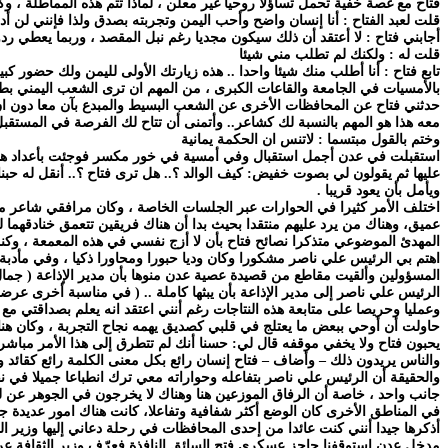
فتاح مع غصة خفية تحمل تساؤلا روحيا غير معلن ، لماذا تتم هذه المماطلة ، وكا
قلت لعبد الفتاح : أنا إنسان واضح وأحب اليمن وتجربته بصدق ولذا فإنني لن أ
أجابني فتاح : لا أعتقد أن ذلك سيكون مجديا رغم نبل المقصد ، وربما يعطي ر
قلت له : ولكنك لم تطلب مني شيئا
تابع فتاح : أنا أطلب منك شيئا واحدا .. هذه زيارتك الأولى لليمن ولك حضور 
بالأمسيات في الجامعة والقاعات الكبرى ، من المهم ان ترى الشعب اليمني بطي
حدثني فتاح عن المحافظات الأخرى عن الشعب البسيط والمبدع بآن معا دون ان
معه هذا هو المهم بالنسبة لك كشاعر.. وأتمنى أن تتاح لك الفرصة في المستقب
وختم بالقول مبتسما : لاتنس ان الحكمة يمانية
استقبلت في عدن أجمل استقبال وفي أمسية في خور مكسر فوجئت بأعداد هائلة 
عليها ثم يقولون لي بصوت خفيض: كيف الوالد ؟.. هل ترى فتاح ؟.. أنقل له حبنا
ويأمل بأن يعود قريبا .
اختلف الأمر كثيرا في الحوارات عبر الجلسات الخاصة ، وكان مرافقي شاعر مب
عميق، وهناك من يرد عليهم منتقدا بحيث بدا أن هناك فريقين تتعمق خنادقهما لل
المهدئ الموضوعي متذكرا نصائح فتاح بأن لا أزج نفسي في هذه المعمعة ، وك
اهتم بي الرئيس علي ناصر مشكورا وكان وديا حبورا ومحاورا ذكيا ، وفي مأدب
المسؤولين وألقيت مقاطع من قصيدة عصية عدن منوها بأن مدير الإذاعة ( جمال
الرئيس علي ناصر إلى مدير الإذاعة بأن يبثها كاملة .. ( في مناسبة أخرى 
وعمليا وحريصا على متابعة هذه النتاجات رغم أنني اعتقد انه يعلم بصداقتي مع ع
حاولت أن أوحي ببعض ما يعتلج في قلبي كصديق يهمه نجاح التجربة ، وكان هن
يحبون فتاح ولا يخفي موقفه قال لي: حسنا أنك لم تتطرق إلى هذا الأمر مباشرة ف
والناس يريدون ذلك – وأضاف – فتاح إنسان رائع بكل معنى الكلمة رائع كقائد و
والحقيقة أن الرئيس علي ناصر بتفاعله وحواراته معي ترك انطباعا جميلا في 
جانب واحد ، خاصة أن الرفاق الموزعين هنا وهناك لا يخرجون في الجوهر عن له
في المناطق الأخرى كان الوضع أكثر شفافية وتفاعلا، كانت هناك امور عديدة جد
أذكرها جيدا أنني كنت عائدا من إحدى المحافظات في رحلة دعاني إليها وزير 
مدخل عدن استوقفنا حاجز عسكري فتح السائق النافذة فعرّف وزير الثقافة عن 