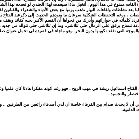
 القات ممنوع في هذا اليوم . أتخيل ماذا سيحدث لهذا الجندي لو تحدث بهذا الش
 بعد نشاطات ولقاءات النهار نذهب يوميا مع بعض الأدباء والشعراء والفنانين لق
ات ، ورغم التحفظات الشكلية سرعان ما يقودهم الحديث إلى ذكرعبد الفتاح بمع
دد كلماته في حواراتهم وأدرك من فحواها أن القسم الأكبر يحبه كقائد ويقف م
 تنساح برفق على الرمال حتى تتلاشى، وما إن تتلاشى حتى تتوالد من جديد وكأ
 بالموجة التي تفقد تكوينها بدون البحر..وهو ماجاء في قصيدة لي تحمل عنوان صل
 الفتاح اسماعيل ريشة في مهب الريح ، فهو رغم كونه مفكرا هادئا كان علميا و
ختصار والتجسيد .
أن لا يحدث صدام بين الفرقاء خاصة ان لدي أصدقاء رائعين من الطرفين .. ول
 الدامية.