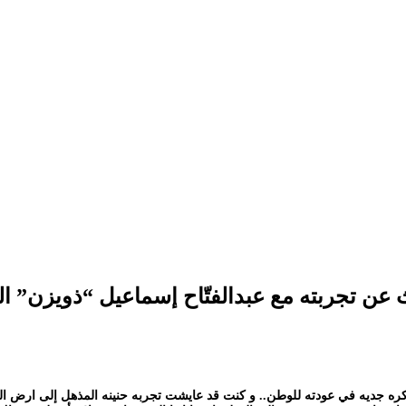
عن تجربته مع عبدالفتّاح إسماعيل “ذويزن” ال
ك فكره جديه في عودته للوطن.. و كنت قد عايشت تجربه حنينه المذهل إلى ارض ا