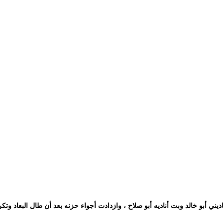
اديني أبو خالد وبت أناديه أبو صلاح ، وازدادت أجواء حزنه بعد أن طال البعاد 