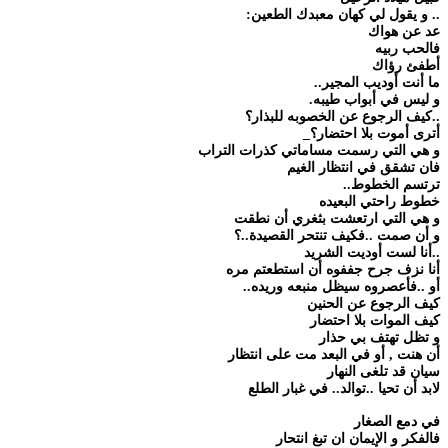
.. و يقول لي كهان معبدك الطعين:
عد عن هواك
فالحب ربيه
أطفئ رؤاك
ما أنت أوديب المجير..
و ليس في أبواب طيبه.
..كيف الرجوع عن الخصوبه للبذار؟
أترى أموت بلا احتضار؟_
و هي التي رسمت مساماتي كذرات التراب
فان تشقق في انتظار الغيم
ترتسم الخطوط..
خطوط راحتي البعيده
و هي التي ارتعشت بثغري أن نطقت
و أن صمت ..فكيف تنتحر القصيدة..؟
..أنا لست أوديت الشريد
أنا نزف جرح جففوه أن استطعتم مره
أو ..فأعصروه سيظل منبعه وريده..
كيف الرجوع عن الحنين
كيف الموات بلا احتضار
و تظل تهتف بي حذار
أن هنت , أو في البعد مت على انتظار
سيان قد تلغى النهار
لابد أن تحيا ..توالد.. في غبار الطلع
في دمع الصغار
فالفكر و الإيمان ان تبغ انتحار