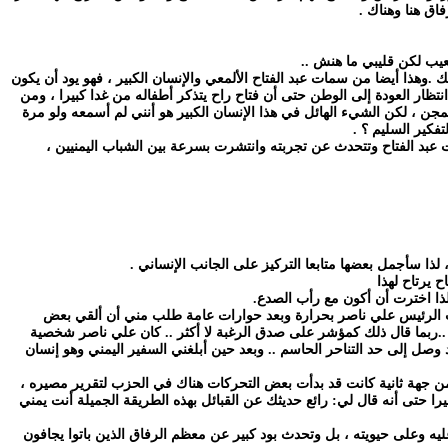
اق هنا وهناك .
عيب لكن قليبي ما هنش ..
وهذا أيضا من سمات عبد الفتاح الألمعي والإنسان الكبير ، فهو يود أن يكون
نتظار العودة إلى الوطن حتى أن فتاح راح يتذكر أطفاله من غدا كبيرا ، ومن
مجن ، لكن الشيء الهائل في هذا الإنسان الكبير هو أنني لم أسمعه ولو مرة
فكير السليم ؟ .
ت عبد الفتاح وتتحدث عن تجربته وانتشرت بسرعة بين الشباب اليمنيين ،
 لذا سأجمل بعضها متابعا التركيز على الجانب الإنساني .
 يرتاح لهذا
ذا اخترت أن أكون مع رأب الصدع.
حب الرئيس علي ناصر بحرارة وبعد حوارات عامة طلب مني أن ألقي بعض
..ربما قال ذلك كمؤشر على صدق الرغبة لا أكثر .. كان علي ناصر شخصية
وصل إلى حد التناحر الحاسم .. وبعد حين أبلغني السفير اليمني وهو إنسان
ن جهة ثانية كانت قد بدأت بعض التحركات هناك في الحزب لتقرير مصيره ،
را حتى أنه قال لي: رائع حديثك عن القبائل بهذه الطريقة الجميلة أنت يمني
ليه وعلى حيويته ، بل وتحدث بود كبير عن معظم الرفاق الذين باتوا يجافون