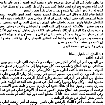
ما يظهر تباين في الرأي حول موضوع عابر لا يفسد للود قضية ، وسرعان ما يتح
كان فتاح يتحدث بحرارة ليس فقط كسياسي وقائد بل كإنسان رائع يتمثل قناعاته
قلت له : لا بأس آمل أنها شدة وتمر .. تعال نقرأ بعض الشعر
التقط فتاح الفكرة وقال لي: سأسمعك قصيدة شعبية أقصد كتبتها باللهجة الشعب
طبعا استمعت إليه حتى النهاية لكنني لم ادرك معاني بعض الكلمات ، ويبدو أنه
التفاعل حقيقيا وليس مجرد تعاطف عابر فيهتم بأن تصل المعاني لمن يصغي إليه م
هو بعد صغير ، والأمكنة الحميمة إلى قلبه البحر والشواطي والأحياء وحتى بعض
واحدة يصف هذا الرفيق أو ذاك بأوصاف غير لائقة ، بل يحاول أن يجد لهم الأعذا
استمر حوارنا حتى وقت متأخر وعدت إلى غرفتي وأنا مسكون تماما بهذه التجربة 
وسمعت بعد حين أنها لحنت وغناها أحد الفنانين المبدعين، أو انها كانت مشروعا 
إن كنت من صنعا أو كنت من عدن
زرني وخبرني عن بسمة اليمن ..
عبد الفتاح اسماعيل إنسانا
الحلقة الثالثة
من البديهي أنني لن أتذكر الكثير من المواقف والأحاديث التي دارت بيني وبين ع
صداقتي مع عبد الفتاح وتعاطفي معه كان موضوعيا إلى حد كبير رغم تعمق هذه ال
الموقف خاصة عندما كنت احاول طرح أفكار يمكن أن ترأب التصدعات ، فمهما 
حدث ذات يوم أن اتصل بي السفير اليمني في روسيا إبان زيارة الرئيس علي 
مقاطع من الحلم في الزنزانه السابعة وقارع الطبل الزنجي ، فاعتذرت متعلل
متميزة أيضا ، وكان وديا وحبورا وكنت آمل في تعميق هذه العلاقة الوليدة عل
يساري مثقف وحيوي جدا أن هناك دعوة لي لزيارة اليمن وإقامة بعض الأمسيات 
توقعت أن يوصيني عبد الفتاح ببعض الأمور خاصة أن الأوضاع تغلي في قواعد 
وفي الحقيقة كنت أخشى ذلك فأنا لا أستطيع لعب دور كهذا لكنه لم يطلب شيئا ..
بامتياز بغض النظر عن هويتك الوطنية ..
نقلت له مجمل أجواء اللقاء بالرئيس علي ناصر ، وبينت له أنني ارتحت لعلي نا