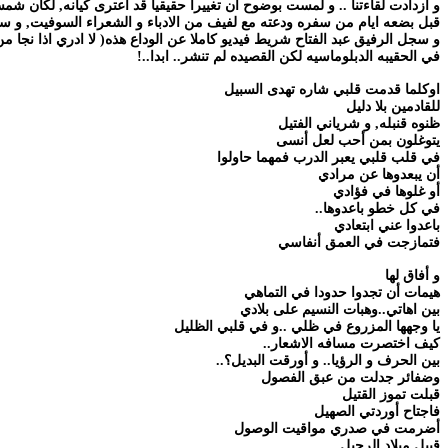
و ازدادت لقاءتنا .. و لمست بوضوح أن تغييرا حقيقيا قد اعترى كيانه, لكان شمس
قبل بضعه ايام من سفره ودعته مع لفيف من الادباء و الشعراء السوفيت, و سلمته
و سجل الرفيق عبد الفتاح شريط فيديو كاملا عن الوداع هذه( لا ادري اذا نجا م
في الحقيبه الدبلوماسيه لكن القصيده لم تنشر.. ابدا..!
اوكلما قدمت قلبي شاره تهدى السبيل
للقادمين بلا دليل
ظنوه قنبله, و شرياني الفتيل
يتوغلون بمن أحب لعل أنسى
في قلب قلبي يعبر الدرب فمهما حاولوا
أن يبعدوها عن مرادي
أو غلوها في فؤادي
في كل خطو باعدوها..
باعدوا عني ابتعادي
فتمازجت في العمق أنفاسي
و أفاق لها
هيمات أن تجدوا حدودا في التماهي
بين اهاتي..وهبات النسيم على بلادي
يا وجهها المزروع في ظلي ..و في قلبي الظليل
كيف اختصرت مسافه الاشعار..
بين الحرف و الرؤيا.. و أورقت البديل؟..
وضفائر جدلت من عبق الفصول
قبلت تموز القتيل
فاجتاح أوردتي الصهيل
أضرمت في صدري مواقيت الوصول
قبيل ميلاد الرحيل