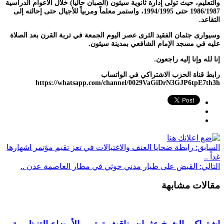
والتعليم، حيث تولى إدارة ثانوية سيئون (الصبان حالياً) خلال الأعوام الدراسية
1986/1987 حتى 1994/1995، واستمر معلماً ومربياً للأجيال حتى إحالته إلى
التقاعد.
وسيوارى جثمان الفقيد الثرى عصر اليوم الجمعة في تربة القرن بعد الصلاة
عليه في مسجد الإمام الشافعي بمدينة سيئون.
إنا لله وإنا إليه راجعون.
رابط قناة الحزب الاشتراكي في الواتساب
https://whatsapp.com/channel/0029VaGiDrN3GJP6tpE7th3h
السابق:
رابطة ضحايا العنف والاغتيالات في تعز تقيم مؤتمر اشهارها
غداً ..
التالي:
القبض على طيار مدني حوثي في مطار العاصمة عدن ..
مقالات مشابهة