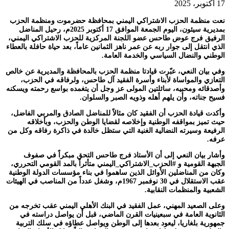
17 أكتوبر، 2025
نعت منظمة الحزب الاشتراكي اليمني بمحافظة حضرموت ومنظمة الحزب
بمديرية سيئون، اليوم الجمعة الموافق 17 أكتوبر 2025م، رحيل المناضل
الرفيق فرج عوض طاحس عضو اللجنة المركزية للحزب الاشتراكي اليمني،
الذي انتقل إلى جوار ربه عن عمر ناهز الثمانين عاماً، بعد حياة حافلة بالعطاء
الوطني والنضال السياسي والخدمة العامة.
وفي بيان النعي، عبّرت قيادتا منظمة الحزب بالمحافظة والمديرية عن خالص
التعازي والمواساة لأبناء وأسرة الفقيد آل طاحس، ولرفاقه في الحزب،
وأصدقائه ومحبيه، سائلتين المولى عز وجل أن يتغمده بواسع رحمته ويسكنه
فسيح جناته، وأن يلهم أهله وذويه الصبر والسلوان.
وأكدت قيادة الحزب أن الفقيد كان مثالاً للمناضل الصادق والمربي الفاضل،
حيث تميز بمواقفه الوطنية وإخلاصه لقضايا الوطن والحزب، وبأخلاقه
الرفيعة وسيرته النضالية الغنية التي ستظل خالدة في ذاكرة رفاقه وكل من
عرفه.
وأشار بيان النعي إلى أن الأستاذ فرج طاحس التحق مبكراً في صفوف
الجبهة القومية و #الحزب_الاشتراكي_اليمني متأثراً بالمد القومي التحرري،
وكان من المناضلين الأوائل الذين ساهموا في بناء مؤسسات الدولة الوطنية
عقب الاستقلال في 30 نوفمبر 1967م، وشغل عدداً من المناصب في الهيئات
الشعبية والمنظمات النقابية.
وعلى الصعيد المهني، عمل الفقيد في البنك الأهلي اليمني عقب تخرجه من
الثانوية العامة في سبعينيات القرن الماضي، قبل أن يواصل دراسته في
جمهورية بلغاريا، ليعود بعدها إلى الوطن ويواصل عطاؤه في سلك التربية