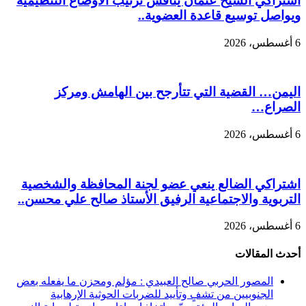
اشتراكي الشيخ عثمان يناقش ترتيب الأوضاع التنظيمية
ويواصل توسيع قاعدة العضوية..
6 أغسطس، 2026
اليمن… القضية التي تتأرجح بين الهامش ومركز
الصراع…
6 أغسطس، 2026
اشتراكي الضالع ينعي عضو لجنة المحافظة والشخصية
التربوية والاجتماعية الرفيق الأستاذ صالح علي محسن..
6 أغسطس، 2026
أحدث المقالات
المصور الحربي صالح العبيدي : مؤلم ومحزن ما يفعله بعض
الجنوبيين من تشفٍ وتأييد للضربات الحوثية الإرهابية