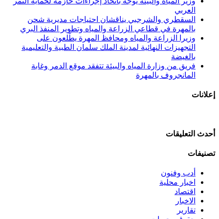
وزير المياه والبيئة يوجّه باتخاذ إجراءات حازمة لحماية النمر
العربي
السقطري والشرجبي يناقشان احتياجات مديرية شحن
بالمهرة في قطاعي الزراعة والمياه وتطوير المنفذ البري
وزيرا الزراعة والمياه ومحافظ المهرة يطّلعون على
التجهيزات النهائية لمدينة الملك سلمان الطبية والتعليمية
بالغيضة
فريق من وزارة المياه والبيئة تتفقد موقع الدمر وغابة
المانجروف بالمهرة
إعلانات
أحدث التعليقات
تصنيفات
أدب وفنون
اخبار محلية
اقتصاد
الاخبار
تقارير