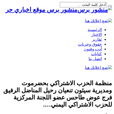
منشور برس موقع اخباري حر
الرئيسية
الاخبار
تقارير
حقوق وحريات
أدب وفنون
كتابات
اتصل بنا
منظمة الحزب الاشتراكي بحضرموت
ومديرية سيئون تنعيان رحيل المناضل الرفيق
فرج عوض طاحس عضو اللجنة المركزية
للحزب الاشتراكي اليمني….