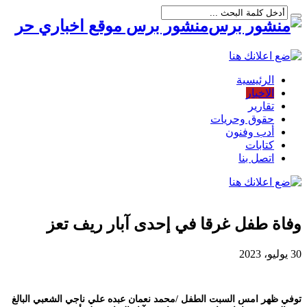
منشور برس موقع اخباري حر
الرئيسية
الاخبار
تقارير
حقوق وحريات
أدب وفنون
كتابات
اتصل بنا
وفاة طفل غرقا في إحدى آبار ريف تعز
30 يوليو، 2023
توفي ظهر امس السبت الطفل /محمد نعمان عبده علي ناجي الشعبي البالغ