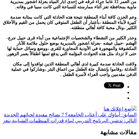
من العمر 12 عاما جراء غرقه في إحدى آبار المياه بعزلة أشجور بمديرية
ماوية بمحافظة تعز أثناء ممارسته للسباحة التي كانت سببا في وفاته.
وعم الحزن كافة أبناء المنطقة نتيجة هذه الحادثة التي كانت بمثابة صدمة
كبيرة لأبناء المنطقة ،بأعتبار أن الطفل المتوفي كان يحمل من القيم والأخلاق
الكثير ،ونال محبة كافة أهالي منطقته.
وحذر الكثير من النشطاء والشخصيات الإجتماعية من أبناء قرى حبيل جرع-
الهشم -حبيل عيشه -بعزلة اشجور بالمديرية بوضع حلول ملائمة للآبار
المكشوفة والمهجورة في الأودية المجاورة للقرى ،ووضع وسائل حماية لها
حتى لا تزداد مثل هذه الحوادث المؤلمة التي يدفع ثمنها اطفالاً بعمر الزهور.
ولاقت الحادثة صدمة كبيرة لدى أهالي المنطقة الذين توافدوا إلى مكان
الحادثة ،وقاموا بإنتشال جثة الطفل من اعماق البئر ،وشاركوا في عملية
الدفن مقدمين واجب العزاء لأسرة الطفل .
السابق:
أبناؤك على أعتاب الجامعة؟ 7 نصائح مفيدة لحياتهم الجديدة
التالي:
تدشين البرنامج التدريبي لبناء قدرات المنظمات الشبابية بتعز
مقالات مشابهة