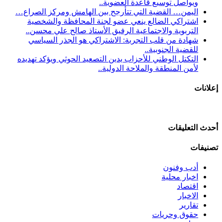
ويواصل توسيع قاعدة العضوية..
اليمن… القضية التي تتأرجح بين الهامش ومركز الصراع…
اشتراكي الضالع ينعي عضو لجنة المحافظة والشخصية
التربوية والاجتماعية الرفيق الأستاذ صالح علي محسن..
شهادة من قلب التجربة: الاشتراكي هو الجذر السياسي
للقضية الجنوبية..
التكتل الوطني للأحزاب يدين التصعيد الحوثي ويؤكد تهديده
لأمن المنطقة والملاحة الدولية..
إعلانات
أحدث التعليقات
تصنيفات
أدب وفنون
اخبار محلية
اقتصاد
الاخبار
تقارير
حقوق وحريات