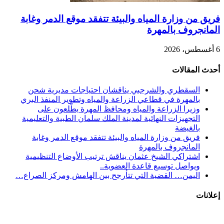
فريق من وزارة المياه والبيئة تتفقد موقع الدمر وغابة
المانجروف بالمهرة
6 أغسطس، 2026
أحدث المقالات
السقطري والشرجبي يناقشان احتياجات مديرية شحن
بالمهرة في قطاعي الزراعة والمياه وتطوير المنفذ البري
وزيرا الزراعة والمياه ومحافظ المهرة يطّلعون على
التجهيزات النهائية لمدينة الملك سلمان الطبية والتعليمية
بالغيضة
فريق من وزارة المياه والبيئة تتفقد موقع الدمر وغابة
المانجروف بالمهرة
اشتراكي الشيخ عثمان يناقش ترتيب الأوضاع التنظيمية
ويواصل توسيع قاعدة العضوية..
اليمن… القضية التي تتأرجح بين الهامش ومركز الصراع…
إعلانات