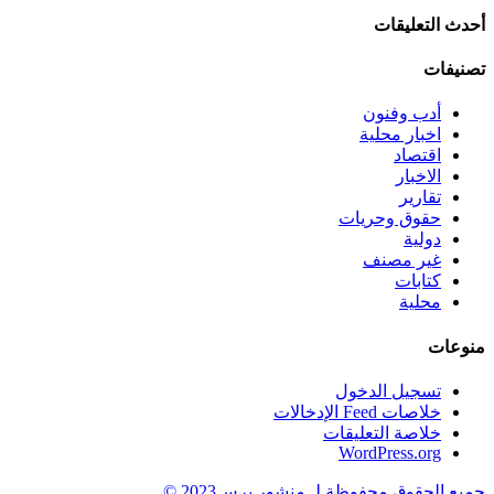
أحدث التعليقات
تصنيفات
أدب وفنون
اخبار محلية
اقتصاد
الاخبار
تقارير
حقوق وحريات
دولية
غير مصنف
كتابات
محلية
منوعات
تسجيل الدخول
خلاصات Feed الإدخالات
خلاصة التعليقات
WordPress.org
جميع الحقوق محفوظة لـ منشور برس2023 ©.