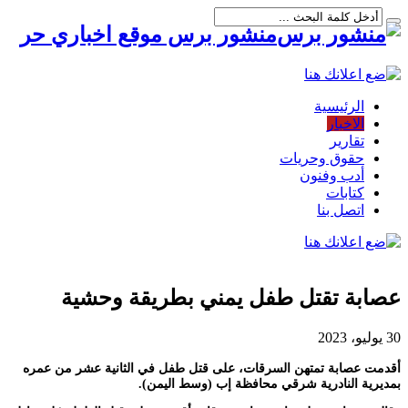
منشور برس موقع اخباري حر
الرئيسية
الاخبار
تقارير
حقوق وحريات
أدب وفنون
كتابات
اتصل بنا
عصابة تقتل طفل يمني بطريقة وحشية
30 يوليو، 2023
أقدمت عصابة تمتهن السرقات، على قتل طفل في الثانية عشر من عمره
بمديرية النادرية شرقي محافظة إب (وسط اليمن).