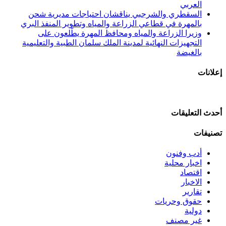
العربي
السقطري والشرجبي يناقشان احتياجات مديرية شحن
بالمهرة في قطاعي الزراعة والمياه وتطوير المنفذ البري
وزيرا الزراعة والمياه ومحافظ المهرة يطّلعون على
التجهيزات النهائية لمدينة الملك سلمان الطبية والتعليمية
بالغيضة
إعلانات
أحدث التعليقات
تصنيفات
أدب وفنون
اخبار محلية
اقتصاد
الاخبار
تقارير
حقوق وحريات
دولية
غير مصنف