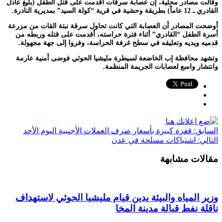
وقالت مصادر محلية، إن عصابة سرقات أقدمت على قتل الطفل (بليغ عادل
القادري ـ 12 عاماً) بطريقة وحشية في قرية “كولة السيد” بمديرية النادرة.
أوضحت المصادر أن العصابة التي كانت تحاول سرقة نبتة القات من مزرعة
أسرة الطفل “القادري” أثناء فترة حراسته، أقدمت على قتله وربطه من
قدميه ويديه وتعليقه في سطح غرفة الحراسة، وفروا إلى جهة مجهولة.
وتشهد محافظة إب الخاضعة لسيطرة مليشيا الحوثي فوضى أمنية عارمة
وانتشار واسع لعصابات الجريمة المنظمة.
السابق:
قفزة كبيرة بأسعار صرف العملات الأجنبية اليوم الأحد
التالي:
اشتباكات مسلحة في عدن
مقالات مشابهة
وزير المياه والبيئة يدين قيام مليشيا الحوثي لاستهداف
ناقلة نفط قبالة مدينة المخا