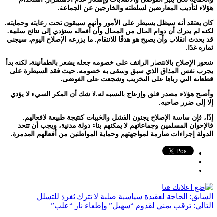
هؤلاء لتأديب المعارضين لسلطته والخارجين عن الجماعة.
كان يعتقد أنه سيظل يسيطر على الأمور وأنهم سيبقون تحت رعايته وحمايته.
لكنه لم يدرك أن دوام الحال من المحال وأن أفعاله ستؤدي إلى نتائج سلبية.
قد يحدث انقلاب وأن يصبح هو هدفًا للانتقام. ما يزرعه الإصلاح اليوم، سيجني
ثماره غدًا.
شعور الإصلاح بالانتصار الزائف على خصومه جعله يشعر بالطمأنينة، لكنه بدأ
يجرب نفس المذاق الذي سبق وسقى به خصومه. حيث فقد السيطرة على
قطعانه التي رباها على التخريب وشجعت على الفوضى.
وأصبح هؤلاء مصدر قلق وإزعاج بالنسبة له.لا شك أن المكر السيء لا يؤدي
إلا إلى ضرر صاحبه.
إذًا، فإن ساسة الإصلاح يجنون الفشل والخيبات كنتيجة طبيعة لافعالهم.
فالإخوان المسلمين وجماعاتهم لا يمكنهم بناء دولة مدنية، ويجب أن تتخذ
الدولة إجراءات صارمة لمواجهتهم وحماية المواطنين من أفعالهم المدمرة.
السابق:
الحاجة لعقيدة سياسية صلبة لا تترك ثغرة للتسلل
التالي:
ترقب يمني لقدوم “سهيل” وإطفاء نار “علب”