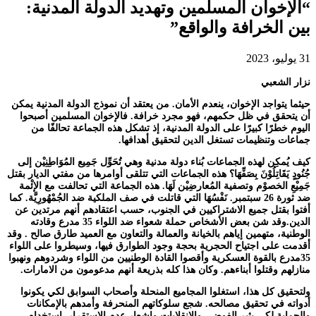
“الإخوان المسلمين وتهديد الدولة المدنية:
بين الخرافة والواقع”
31 يوليو، 2023
نزار الشعبي
حيثما يتواجد الإخوان، ينعدم الأمان. من يعتقد أن نموذج الدولة المدنية يمكن
أن يتحقق في ظل حكمهم، فهو مجرد خرافة. فالإخوان المسلمين أصبحوا
اليوم خطرًا كبيرًا على الدولة المدنية، إذ تشكل هذه الجماعة تحالفًا من
جماعات وتنظيمات تستغل الدين لتحقيق أهدافها.
كيف يُمكِن لهذه الجماعات بُناء دولة مدنية وهي تُحَوِّل جَمِيع المُوَاطِنِيْن إلى
جُنُودٍ يَقَاتِلُوْنَ بِصَفِّهَا؟ هذه الجماعات التي تتلقى أوامرها من مفتي الديار بقتل
جَمِيْعِ الخصوْم وتصفية المُعارضِيْن لَهَا. هذه الجماعة التي تحالفت مع الإئْمة
ضد ثورة 26 سبتمبر. نَفْسُهَا التي قاتلت في صف الملكية ضد الجُمْهُورِيَّة. كما
أفتوا بقتل جميع الاشتراكيين في الجنوب، حسب اعتقادهم أنهم مرتدين عن
الدين.وقد شن بعض الأشخاص حملة شعواء ضد اللواء 35 مدرع وقادته
الوطنية، متهمين إياهم بالخيانة والعمالة والتعاون مع العميد طارق صالح . وقد
أقدمت على اجتياح الحجرية بحجة وجود الطوارق فيها، وسيطروا على اللواء
35مدرع بالقوة العسكرية وأقصوا القادة الوطنيين من اللواء وشردوهم ونهبوا
منازلهم وقتلوا أبناءهم. وكان هذا كله بذريعة أنهم مدعومون من الامارات.
ولتحقيق كل هذا، استغلوا المجاميع المنحلة وأصحاب السوابق لكي يكونوا
أدواته في تحقيق مصالحه. شجع سلوكاتهم المنحرفة وأمدهم بالإمكانات
والحماية لكي يثير الفوضى والانقلابات وإشعار عدم الاستقرار. استخدام