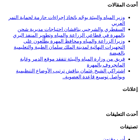
أحدث المقالات
وزير المياه والبيئة يوجّه باتخاذ إجراءات حازمة لحماية النمر
العربي
السقطري والشرجبي يناقشان احتياجات مديرية شحن
بالمهرة في قطاعي الزراعة والمياه وتطوير المنفذ البري
وزيرا الزراعة والمياه ومحافظ المهرة يطّلعون على
التجهيزات النهائية لمدينة الملك سلمان الطبية والتعليمية
بالغيضة
فريق من وزارة المياه والبيئة تتفقد موقع الدمر وغابة
المانجروف بالمهرة
اشتراكي الشيخ عثمان يناقش ترتيب الأوضاع التنظيمية
ويواصل توسيع قاعدة العضوية..
إعلانات
أحدث التعليقات
تصنيفات
أدب وفنون