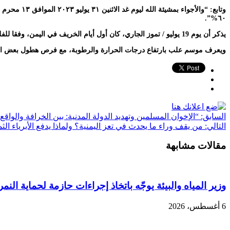
٦٠%”.
يذكر أن يوم 19 يوليو / تموز الجاري، كان أول أيام الخريف في اليمن، وفقا للفلكي الجوبي، مذكرا بأن أول أيام برج الأسد كان يوم الإثنين الماضي الموافق 24 يوليو / تموز.
ويعرف موسم علب بارتفاع درجات الحرارة والرطوبة، مع فرص هطول بعض الأ
السابق:
“الإخوان المسلمين وتهديد الدولة المدنية: بين الخرافة والواقع
التالي:
من يقف وراء ما يحدث في تعز اليمنية؟ ولماذا يدفع الأبرياء الث
مقالات مشابهة
وزير المياه والبيئة يوجّه باتخاذ إجراءات حازمة لحماية النمر
6 أغسطس، 2026