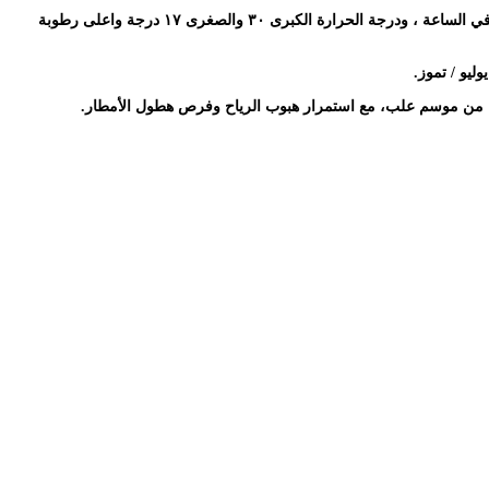
وتابع: “والأجواء بمشيئة الله ليوم غد الاثنين ٣١ يوليو ٢٠٢٣ الموافق ١٣ محرم ١٤٤٥ هـ، أجواء حارة مهيئة لهطول امطار خفيفة مصحوبة برياح سرعتها ١٥ كم في الساعة ، ودرجة الحرارة الكبرى ٣٠ والصغرى ١٧ درجة واعلى رطوبة
 من موسم علب، مع استمرار هبوب الرياح وفرص هطول الأمطار.