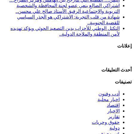
اشتراكي الضالع ينعي عضو لجنة المحافظة والشخصية
التربوية والاجتماعية الرفيق الأستاذ صالح علي محسن..
شهادة من قلب التجربة: الاشتراكي هو الجذر السياسي
للقضية الجنوبية..
التكتل الوطني للأحزاب يدين التصعيد الحوثي ويؤكد تهديده
لأمن المنطقة والملاحة الدولية..
إعلانات
أحدث التعليقات
تصنيفات
أدب وفنون
اخبار محلية
اقتصاد
الاخبار
تقارير
حقوق وحريات
دولية
غير مصنف