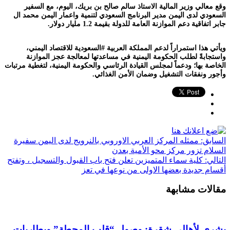
وقع معالي وزير المالية الاستاذ سالم صالح بن بريك، اليوم، مع السفير
السعودي لدى اليمن مدير البرنامج السعودي لتنمية واعمار اليمن محمد ال
جابر اتفاقية دعم الموازنة العامة للدولة بقيمة 1.2 مليار دولار.
ويأتي هذا استمراراً لدعم المملكة العربية ‎#السعودية للاقتصاد اليمني،
واستجابةً لطلب الحكومة اليمنية في مساعدتها لمعالجة عجز الموازنة
الخاصة بها؛ ودعماً لمجلس القيادة الرئاسي والحكومة اليمنية، لتغطية مرتبات
وأجور ونفقات التشغيل وضمان الأمن الغذائي.
السابق:
ممثله المركز العربي الاوروبي بالنرويج لدى اليمن سفيرة
السلام تزور مركز محو الأمية بعدن
التالي:
كلية سماء المتميزين تعلن فتح باب القبول والتسجيل ، وتفتح
أقسام جديدة بعضها الاولى من نوعها في تعز
مقالات مشابهة
بشرى لأهالي شقرة: وصول “قلب المحطة” وبطاريات