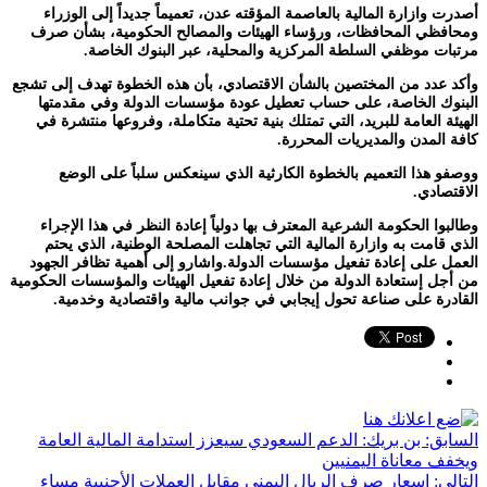
أصدرت وازارة المالية بالعاصمة المؤقته عدن، تعميماً جديداً إلى الوزراء
ومحافظي المحافظات، ورؤساء الهيئات والمصالح الحكومية، بشأن صرف
مرتبات موظفي السلطة المركزية والمحلية، عبر البنوك الخاصة.
وأكد عدد من المختصين بالشأن الاقتصادي، بأن هذه الخطوة تهدف إلى تشجع
البنوك الخاصة، على حساب تعطيل عودة مؤسسات الدولة وفي مقدمتها
الهيئة العامة للبريد، التي تمتلك بنية تحتية متكاملة، وفروعها منتشرة في
كافة المدن والمديريات المحررة.
ووصفو هذا التعميم بالخطوة الكارثية الذي سينعكس سلباً على الوضع
الاقتصادي.
وطالبوا الحكومة الشرعية المعترف بها دولياً إعادة النظر في هذا الإجراء
الذي قامت به وازارة المالية التي تجاهلت المصلحة الوطنية، الذي يحتم
العمل على إعادة تفعيل مؤسسات الدولة.واشارو إلى أهمية تظافر الجهود
من أجل إستعادة الدولة من خلال إعادة تفعيل الهيئات والمؤسسات الحكومية
القادرة على صناعة تحول إيجابي في جوانب مالية واقتصادية وخدمية.
السابق:
بن بريك: الدعم السعودي سيعزز استدامة المالية العامة
ويخفف معاناة اليمنيين
التالي:
اسعار صرف الريال اليمني مقابل العملات الأجنبية مساء