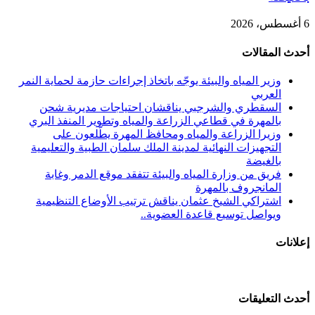
6 أغسطس، 2026
أحدث المقالات
وزير المياه والبيئة يوجّه باتخاذ إجراءات حازمة لحماية النمر
العربي
السقطري والشرجبي يناقشان احتياجات مديرية شحن
بالمهرة في قطاعي الزراعة والمياه وتطوير المنفذ البري
وزيرا الزراعة والمياه ومحافظ المهرة يطّلعون على
التجهيزات النهائية لمدينة الملك سلمان الطبية والتعليمية
بالغيضة
فريق من وزارة المياه والبيئة تتفقد موقع الدمر وغابة
المانجروف بالمهرة
اشتراكي الشيخ عثمان يناقش ترتيب الأوضاع التنظيمية
ويواصل توسيع قاعدة العضوية..
إعلانات
أحدث التعليقات