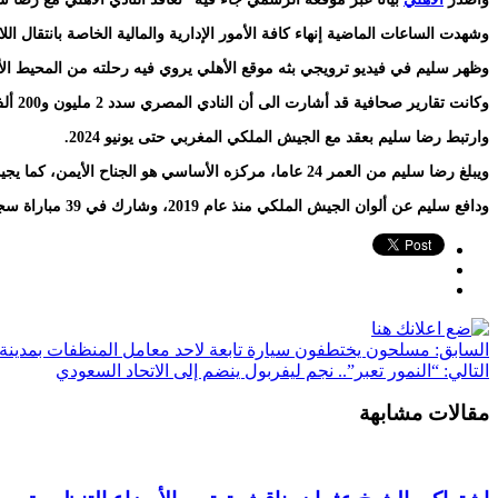
وشهدت الساعات الماضية إنهاء كافة الأمور الإدارية والمالية الخاصة بانتقال 
وظهر سليم في فيديو ترويجي بثه موقع الأهلي يروي فيه رحلته من المحيط ا
وكانت تقارير صحافية قد أشارت الى أن النادي المصري سدد 2 مليون و200 ألف دولار قيمة الصفقة للجيش الملكي، اضافة الى 700 ألف دولار راتبا سنويا للاعب تزيد 100 ألفا كل موسم.
وارتبط رضا سليم بعقد مع الجيش الملكي المغربي حتى يونيو 2024.
ويبلغ رضا سليم من العمر 24 عاما، مركزه الأساسي هو الجناح الأيمن، كما يجيد اللعب كجناح أيسر وصانع ألعاب.
ودافع سليم عن ألوان الجيش الملكي منذ عام 2019، وشارك في 39 مباراة سجل خلالها 13 هدفا ومرر 14 كرة حاسمة في الموسم الماضي.
السابق:
مسلحون يختطفون سيارة تابعة لاحد معامل المنظفات بمدينة 
التالي:
“النمور تعبر”.. نجم ليفربول ينضم إلى الاتحاد السعودي
مقالات مشابهة