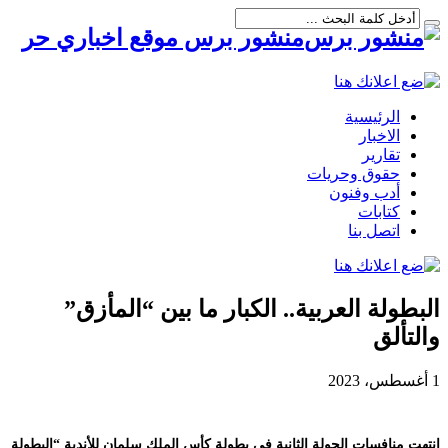
منشور برس موقع اخباري حر
الرئيسية
الاخبار
تقارير
حقوق وحريات
أدب وفنون
كتابات
اتصل بنا
البطولة العربية.. الكبار ما بين “المأزق”
والتألق
1 أغسطس، 2023
انتهت منافسات الجولة الثانية في بطولة كأس الملك سلمان للأندية “البطولة