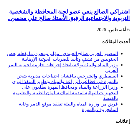
اشتراكي الضالع ينعي عضو لجنة المحافظة والشخصية
التربوية والاجتماعية الرفيق الأستاذ صالح علي محسن..
6 أغسطس، 2026
أحدث المقالات
المصور الحربي صالح العبيدي : مؤلم ومحزن ما يفعله بعض
الجنوبيين من تشفٍ وتأييد للضربات الحوثية الإرهابية
وزير المياه والبيئة يوجّه باتخاذ إجراءات حازمة لحماية النمر
العربي
السقطري والشرجبي يناقشان احتياجات مديرية شحن
بالمهرة في قطاعي الزراعة والمياه وتطوير المنفذ البري
وزيرا الزراعة والمياه ومحافظ المهرة يطّلعون على
التجهيزات النهائية لمدينة الملك سلمان الطبية والتعليمية
بالغيضة
فريق من وزارة المياه والبيئة تتفقد موقع الدمر وغابة
المانجروف بالمهرة
إعلانات