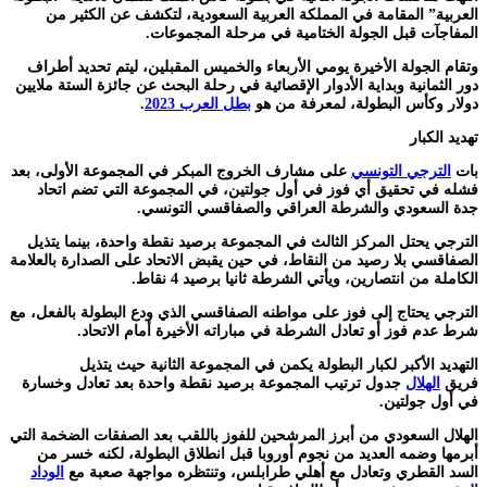
العربية” المقامة في المملكة العربية السعودية، لتكشف عن الكثير من
المفاجآت قبل الجولة الختامية في مرحلة المجموعات.
وتقام الجولة الأخيرة يومي الأربعاء والخميس المقبلين، ليتم تحديد أطراف
دور الثمانية وبداية الأدوار الإقصائية في رحلة البحث عن جائزة الستة ملايين
دولار وكأس البطولة، لمعرفة من هو
بطل العرب 2023
.
تهديد الكبار
بات
الترجي التونسي
على مشارف الخروج المبكر في المجموعة الأولى، بعد
فشله في تحقيق أي فوز في أول جولتين، في المجموعة التي تضم اتحاد
جدة السعودي والشرطة العراقي والصفاقسي التونسي.
الترجي يحتل المركز الثالث في المجموعة برصيد نقطة واحدة، بينما يتذيل
الصفاقسي بلا رصيد من النقاط، في حين يقبض الاتحاد على الصدارة بالعلامة
الكاملة من انتصارين، ويأتي الشرطة ثانيا برصيد 4 نقاط.
الترجي يحتاج إلى فوز على مواطنه الصفاقسي الذي ودع البطولة بالفعل، مع
شرط عدم فوز أو تعادل الشرطة في مباراته الأخيرة أمام الاتحاد.
التهديد الأكبر لكبار البطولة يكمن في المجموعة الثانية حيث يتذيل
فريق
الهلال
جدول ترتيب المجموعة برصيد نقطة واحدة بعد تعادل وخسارة
في أول جولتين.
الهلال السعودي من أبرز المرشحين للفوز باللقب بعد الصفقات الضخمة التي
أبرمها وضمه العديد من نجوم أوروبا قبل انطلاق البطولة، لكنه خسر من
السد القطري وتعادل مع أهلي طرابلس، وتنتظره مواجهة صعبة مع
الوداد