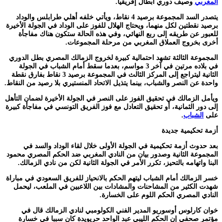
المغربي
وصيف دوري أبطال إفريقيا.
يتصدر السد المجموعة برصيد 4 نقاط، ويأتي خلفه أهلي طرابلس والوداد
برصيد نقطتين لكل منهما، ويحتاج الهلال للفوز على الوداد في الجولة الأخيرة
للعبور عن طريقه إلى ربع النهائي، وفي هذه الحالة ستكون هناك مفاجأة
أخرى بخروج العملاق المغربي من مرحلة المجموعات.
المجموعة الثالثة تشهد احتمالية كبيرة لخروج الزمالك المصري بطل الدوري
في بلاده مرتين في آخر 3 مواسم، بعدما سقط أمام الشباب في الجولة
الثانية ليتراجع إلى المركز الثالث في المجموعة برصيد 3 نقاط بفارق نقطة
واحدة عن النصر والشباب، بينما يتذيل الاتحاد المنستيري بلا رصيد من النقاط.
ويأمل الزمالك في تحقيق الفوز على النصر في الجولة الأخيرة لضمان التأهل
إلى دور الثمانية، أو تحقيق التعادل مع فوز الفريق التونسي في مفاجأة كبيرة
على
الشباب
.
أزمة تحكيمية جديدة
بعد حدوث أزمة تحكيمية في الجولة الأولى خلال لقاء الوداد والسد في
المجموعة الثانية وصدور بيان من النادي المغربي ضد الحكم المصري محمود
البنا واتهامه بالتحيز، تكرر الأمر في الجولة الثانية لكن من نادي الزمالك.
خسر الزمالك أمام الشباب ليتهم الحكم بالانحياز للفريق السعودي في مباراة
شهدت الكثير من المشاحنات والمشادات بين اللاعبين في الملعب، ليحمل
النادي المصري الحكم اللوم على الخسارة.
خوان كارلوس أوسوريو المدير الفني الكولومبي لنادي الزمالك قال في
مؤتمر صحفي إن الحكم الليبي عبد الواحد حريويدة كان سببا في خسارة