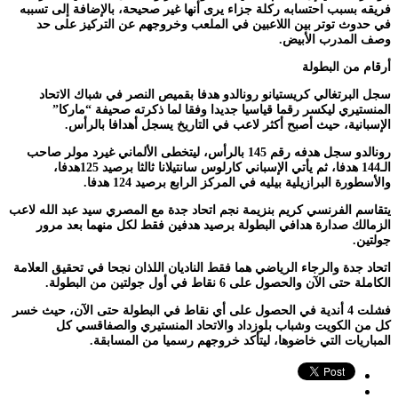
فريقه بسبب احتسابه ركلة جزاء يرى أنها غير صحيحة، بالإضافة إلى تسببه
في حدوث توتر بين اللاعبين في الملعب وخروجهم عن التركيز على حد
وصف المدرب الأبيض.
أرقام من البطولة
سجل البرتغالي كريستيانو رونالدو هدفا بقميص النصر في شباك الاتحاد
المنستيري ليكسر رقما قياسيا جديدا وفقا لما ذكرته صحيفة “ماركا”
الإسبانية، حيث أصبح أكثر لاعب في التاريخ يسجل أهدافا بالرأس.
رونالدو سجل هدفه رقم 145 بالرأس، ليتخطى الألماني غيرد مولر صاحب
الـ144 هدفا، ثم يأتي الإسباني كارلوس سانتيلانا ثالثا برصيد 125هدفا،
والأسطورة البرازيلية بيليه في المركز الرابع برصيد 124 هدفا.
يتقاسم الفرنسي كريم بنزيمة نجم اتحاد جدة مع المصري سيد عبد الله لاعب
الزمالك صدارة هدافي البطولة برصيد هدفين فقط لكل منهما بعد مرور
جولتين.
اتحاد جدة والرجاء الرياضي هما فقط الناديان اللذان نجحا في تحقيق العلامة
الكاملة حتى الآن والحصول على 6 نقاط في أول جولتين من البطولة.
فشلت 4 أندية في الحصول على أي نقاط في البطولة حتى الآن، حيث خسر
كل من الكويت وشباب بلوزداد والاتحاد المنستيري والصفاقسي كل
المباريات التي خاضوها، ليتأكد خروجهم رسميا من المسابقة.