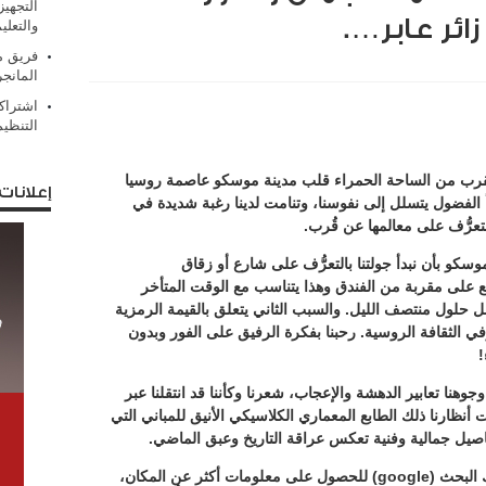
التجهيز
ائر عابر….
والتعلي
فريق من
المانج
اشتراك
التنظي
بالقرب من الساحة الحمراء قلب مدينة موسكو عاصمة روسيا
إعلانات
دأ الفضول يتسلل إلى نفوسنا، وتنامت لدينا رغبة شديدة في
تعرُّف على معالمها عن قُرب.
سكو بأن نبدأ جولتنا بالتعرُّف على شارع أو زقاق
ع على مقربة من الفندق وهذا يتناسب مع الوقت المتأخر
ل حلول منتصف الليل. والسبب الثاني يتعلق بالقيمة الرمزية
 وفي الثقافة الروسية. رحبنا بفكرة الرفيق على الفور وبدون
!
جوهنا تعابير الدهشة والإعجاب، شعرنا وكأننا قد انتقلنا عبر
 أنظارنا ذلك الطابع المعماري الكلاسيكي الأنيق للمباني التي
اصيل جمالية وفنية تعكس عراقة التاريخ وعبق الماضي.
عملتُ – لاحقاً – (search) بسيط على محرك البحث (google) للحصول على معلومات أكثر عن المكان،