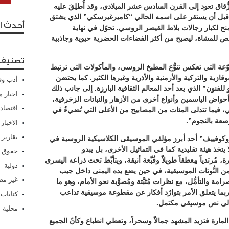
زُّقاق تعود إلى القرن السادس عشر الميلادي، وقد أُطلِقَ عليه
 قبل أن يستقر على اسمه الحالي “كاميرغيرسكي” الذي يشتق
أحدث ا
 لكبار رجالات بلاط القيصر الروسي. تحوّل في نهاية
 للمشاة، ليصبح من أكثر الفضاءات الحضرية حيوية وجاذبية
تصنيفا
تنوّعة التي تعكس تنوُّع المطبخ الروسي، والمأكولات التي ترتبط
وقازية والتركية والأرمنية والأذرية وغيرها الكثير. كما يحتضن
أدب وف
فنون” الذي يعد أحد المعالم الثقافية البارزة. إلى جانب ذلك
اخبار م
بأحواض الياسمين وأنواع أخرى من الأزهار والنباتات الزخرفية،
اقتصاد
، فيما تتدلى المئات من المصابيح من الأعلى التي تُضيءُ في
صعة بالنجوم”.
الاخبار
تقارير
وكوفييف” أحد أبرز مؤلفي الموسيقى الكلاسيكية الروسية في
يتخذ هيئة تقليدية كما في التماثيل الأخرى، بل يبدو
حقوق 
مُرتدياً مِعطفاً طويلاً وقُبَّعة أنيقة، ويتأبَّط تحت ذراعه اليسرى
دولية
 النُّوتات الموسيقية، في حين يضع يده اليمنى داخل جيب
غير م
مة والتأمُّل، مع نظرات مُثبَّتة ومُصوَّبة نحو الأمام، وهو ما
بما يتعلق الأمر بتوارُد أفكار عن مقطوعة موسيقية تداعب
كتابات
ها إلى نص موسيقي مكتمل.
محلية
مارة فتزيد المشهد جمالاً وسحراً، وتعطي انطباع وكأنّ الجميع