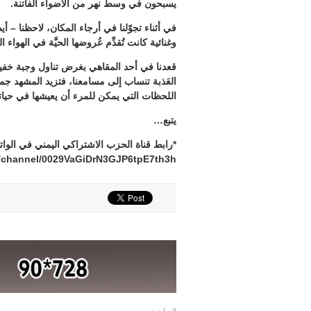
يسبحون في وسط نهر من الأضواء الفاتنة.
في أثناء تجوّلنا في أرجاء المكان، لاحظنا – 
وغنائية كانت تُقدِّم عُروضها الحيَّة في الهواء 
قعدنا في أحد المقاهي بغرض تناول وجبة خفيفة،
العَذبة تنساب إلى مسامعنا، فتزيد المشهد جم
اللحظات التي يمكن للمرء أن يعيشها في حيات
يتبع…
*رابط قناة الحزب الاشتراكي اليمني في الوا
m/channel/0029VaGiDrN3GJP6tpE7th3h