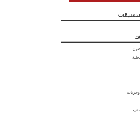
لتعليقات
ت
نون
حلية
وحريات
صنف