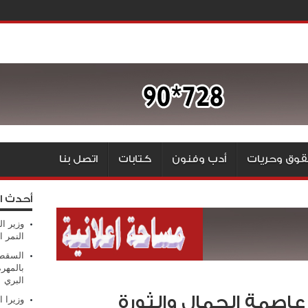
وق وحريات
أدب وفنون
كتابات
اتصل بنا
أحدث ا
وزير ال
النمر ا
السقطر
بالمهر
البري
صمة الجمال والثورة
وزيرا 