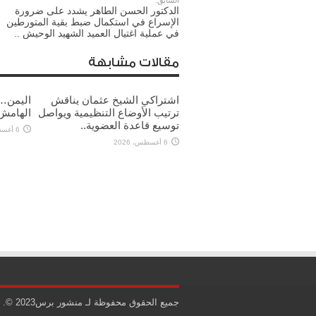
السابق:
الدكتور الحسن الطاهر يشدد على ضرورة
الإسراع في استكمال ضبط بقية المتورطين
في عملية اغتيال العميد الشهيد الوحيش ..
مقالات مشابهة
اشتراكي الشيخ عثمان يناقش
اليمن… 
ترتيب الأوضاع التنظيمية ويواصل
الهامش
توسيع قاعدة العضوية..
6 أغسطس، 2026
6 أغسطس، 2026
جميع الحقوق محفوظة لـ منشور برس2023 ©.