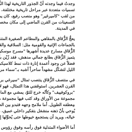
وجدتُ فيما وجدته أنّ الجذور التاريخية لهذا ال
تسميات متعددة عبر مراحل تاريخية مختلفة،
من لقب “كاميرغير” وهو منصب رفيع، كان يمنح
التسعينات من القرن الماضي إلى مكان مخصص
في المدينة.
يعجُّ الزُّقاق بالمقاهي والمطاعم الصغيرة الم
بالجماعات الإثنية والقومية مثل: السلافية والق
الزُّقاق مسارح عديدة أشهرها “مسرح موسكو لل
يتميز الزُّقاق بطابع جمالي مدهش، فقد زُيّن 
فضلاً عن وجود أعمدة إنارة ذات نمط كلاسيكي
الليل لتشكّل مشهداً ساحراً أشبه بـ”سماء مر
في منتصف الزُّقاق ينتصب تمثال “سيرغي بر
القرن العشرين. استوقفني هذا التمثال، فهو لا 
“بروكوفييف” وكأنّه خرج للتوّ، يمشي مع المارة، 
مجموعة من الأوراق وقد كتب فيها مجموعة من
مِعطفه الطويل. أما ملامح وجهه فتبدو بين الصرا
يُوحي بأنّ ذهنه منشغل بتفكير داخلي عميق، ر
خياله، ويريد أن يستجمع خيوطها حتى يُحوِّل
أما الأضواء المتدلية فوق رأسه وفوق رؤوس ال