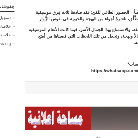
منوعا
أيضاً – الحضور الطاغي للفن؛ فقد صادفنا ثلاث فِرق موسيقية
تسجيل 
الطَّلْق، ناشرةً أجواء من البهجة والحيوية في نفوس الزُّوار.
خلاصات Feed الإد
 والاستمتاع بهذا الجمال الآسر، فيما كانت الأنغام الموسيقية
خلاصة 
الاً وبهجة، وتجعل من تلك اللحظات التي قضيناها من أمتع
ه.
ss.org
تساب*
https://whatsapp.co