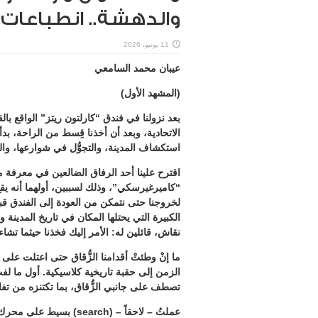
والدهشة.. انطباعات ز
11 يونيو، 2026
عيبان محمد السامعي
(المشهد الأول)
بعد نزولنا في فندق “كارلتون ريتز” الواقع 
الاتحادية، وبعد أن أخذنا قِسط من الراحة، ب
استكشاف المدينة، والتجوُّل في شوارعها، وال
اقترح علينا أحد الرفاق الضالعين في معرفة مو
“كاميرغيرسكي”، وذلك لسببين، أولهما أنه يق
لخروجنا حتى نتمكن من العودة إلى الفندق قب
الكبيرة التي يحتلها المكان في تاريخ المدينة
نقاش، قائلين له: الأمر إليك فخذنا حيثما تشاء
ما إنْ وطئتْ أقدامنا الزُّقاق حتى اعتلت على و
الزمن إلى حقبة تاريخية كلاسيكية. أول ما لفت
تصطف على جانبي الزُّقاق، بما تكتنزه من تف