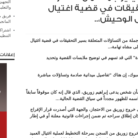
التجهيز
قيقات في قضية اغتيال
والتعلي
فريق من
 الوحيش،..
المانج
اشتراك
التنظي
جملة من التساؤلات المتعلقة بسير التحقيقات في قضية اغتيال
لى مشاه تهامة،..
إعلانات
دة” التي قد تسهم في توضيح ملابسات القضية وتحديد
وك، إن هناك “تفاصيل ميدانية صادمة وتساؤلات مباشرة
شأن شخص يدعى إبراهيم زوريق، الذي قال إنه كان موقوفاً سابقاً
سمه للظهور مجدداً في سياق القضية الحالية…
روج زوريق من الاحتجاز، والجهة التي أصدرت قرار الإفراج
 كان إطلاق سراحه تم ضمن إجراءات قانونية معلنة أو في إطار
روج زوريق من السجن بمرحلة التخطيط لعملية اغتيال العميد