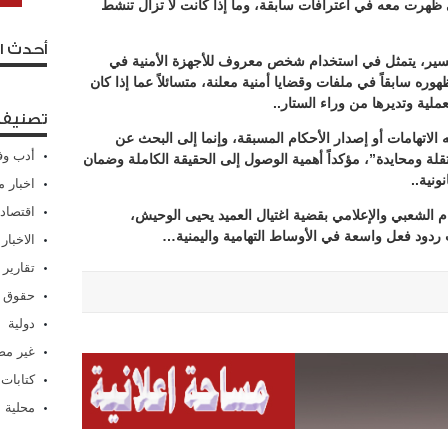
ي ظهرت معه في اعترافات سابقة، وما إذا كانت لا تزال تنشط
أحدث ا
لتفسير، يتمثل في استخدام شخص معروف للأجهزة الأمنية في
ره سابقاً في ملفات وقضايا أمنية معلنة، متسائلاً عما إذا كان
ة وتديرها من وراء الستار..
تصنيفا
الاتهامات أو إصدار الأحكام المسبقة، وإنما إلى البحث عن
أدب وف
ة ومحايدة”، مؤكداً أهمية الوصول إلى الحقيقة الكاملة وضمان
ونية..
اخبار م
اقتصاد
م الشعبي والإعلامي بقضية اغتيال العميد يحيى الوحيش،
ارت ردود فعل واسعة في الأوساط التهامية واليمنية…
الاخبار
تقارير
حقوق 
دولية
غير م
كتابات
محلية