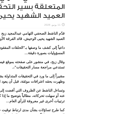
المتعلقة بسير التح
العميد الشهيد يحيى
11 يونيو، 2026
قدّم الناشط الصحفي التهامي عبدالمجيد زبح 
العميد الشهيد يحيى الوحيش، قائد الفرقة الأو
داعياً إلى كشف ما وصفها بـ”الحلقات المفقو
المسؤوليات بصورة دقيقة…
وقال زبح، في منشور على صفحته بموقع فيسب
تستدعي مراجعة مسار التحقيقات”،.
مشيراً إلى ما ورد في التحقيقات المتداولة ب
وظهرت بحقه اعترافات موثقة، قبل أن يعود ا
وتساءل الناشط عن الظروف التي أفضت إلى خ
عنه أو سهلت تحركاته، مطالباً بتوضيح ما إذا
ترتيبات أخرى غير معروفة للرأي العام…
كما طرح تساؤلات بشأن مدى ارتباط توقيت خ