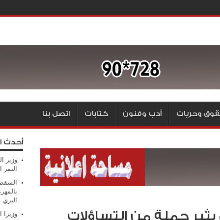
وق وحريات
أدب وفنون
كتابات
اتصل بنا
أحدث ا
وزير ال
النمر ا
السقطر
بالمهر
البري
ير جملة من التساؤلات
وزيرا 