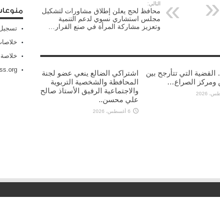
التالي:
منوعا
محافظ لحج يعلن إطلاق مشاورات لتشكيل
مجلس استشاري نسوي لدعم التنمية
وتعزيز مشاركة المرأة في صنع القرار…
تسجيل 
خلاصات Feed الإد
خلاصة 
ss.org
القضية التي تتأرجح بين
اشتراكي الضالع ينعي عضو لجنة
 ومركز الصراع…
المحافظة والشخصية التربوية
والاجتماعية الرفيق الأستاذ صالح
علي محسن..
6 أغسطس، 2026