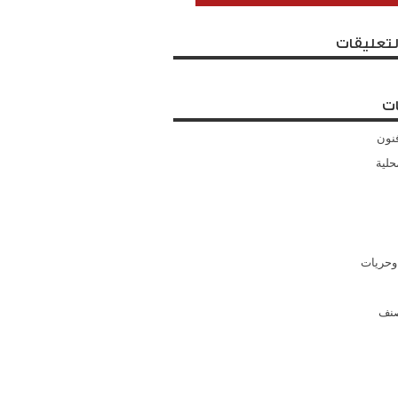
لتعليقات
ت
نون
حلية
وحريات
صنف