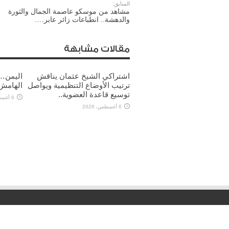
السابق:
مشاهد من موسكو عاصمة الجمال والثورة
والدهشة.. انطباعات زائر عابر….
مقالات مشابهة
اشتراكي الشيخ عثمان يناقش
اليمن… 
ترتيب الأوضاع التنظيمية ويواصل
الهامش
توسيع قاعدة العضوية..
6 أغسطس، 2026
6 أغسطس، 2026
جميع الحقوق محفوظة لـ منشور برس2023 ©.