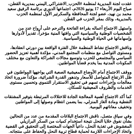
عقدت لجنة المديرية لمنظمة #الحزب_الاشتراكي_اليمني بمديرية القطن،
صباح اليوم الأربعاء 17 يونيو 2026م، اجتماعها الدوري برئاسة الرفيق سعيد
محمد بن نهيد، عضو لجنة المحافظة والسكرتير الأول لمنظمة الحزب
بالمديرية، وذلك بمقر الحزب في القطن.
واستهل الاجتماع أعماله بقراءة الفاتحة والترحم على أرواح عدد من
الشخصيات الوطنية والسياسية التي وافتها المنية مؤخراً، تقديراً لأدوارها
وإسهاماتها في الحياة الوطنية والسياسية.
وناقش الاجتماع نشاط المنظمة خلال الفترة الواقعة بين دورتي انعقادها،
ومستوى التواصل مع منظمات المجتمع المدني، مؤكدة أهمية تعزيز الحضور
السياسي والمجتمعي للحزب وتوسيع مجالات الشراكة والتعاون مع مختلف
المكونات المدنية بما يخدم قضايا المواطنين.
ووقف الاجتماع أمام الأوضاع المعيشية الصعبة التي يواجهها المواطنون في
ظل الارتفاع المتواصل للأسعار وتدهور القدرة الشرائية، مؤكداً ضرورة اتخاذ
معالجات وإجراءات تسهم في تحقيق الاستقرار التنموي وتحسين مستوى
الخدمات والظروف المعيشية للسكان.
كما أكد الاجتماع أهمية المعالجة الجادة للاختلالات المرتبطة بتوفير المشتقات
النفطية ومادة الغاز المنزلي، بما يضمن انتظام وصولها إلى المواطنين
وتخفيف معاناتهم اليومية.
وفي سياق متصل، ناقش الاجتماع البلاغات المقدمة من عدد من النحالين
بشأن نفوق خلايا النحل نتيجة استخدام كميات من السكر البرازيلي
المغشوش في تغذية النحل، داعياً الجهات المختصة إلى التحقيق في القضية
واتخاذ الإجراءات اللازمة لحماية قطاع تربية النحل والحفاظ على منتجاته.