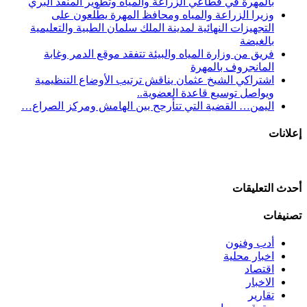
بالمهرة في قطاعي الزراعة والمياه وتطوير المنفذ البري
وزيرا الزراعة والمياه ومحافظ المهرة يطّلعون على
التجهيزات النهائية لمدينة الملك سلمان الطبية والتعليمية
بالغيضة
فريق من وزارة المياه والبيئة تتفقد موقع الدمر وغابة
المانجروف بالمهرة
اشتراكي الشيخ عثمان يناقش ترتيب الأوضاع التنظيمية
ويواصل توسيع قاعدة العضوية..
اليمن… القضية التي تتأرجح بين الهامش ومركز الصراع…
إعلانات
أحدث التعليقات
تصنيفات
أدب وفنون
اخبار محلية
اقتصاد
الاخبار
تقارير