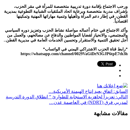
ورحب الاجتماع بإقامة دورة تدريبية متخصصة للمرأة في مقر الحزب،
بإشراف مدربة متخصصة وبرعاية اتحاد الملتقيات الشبابية التطوعية بمديرية
القطن، في إطار دعم المرأة وتأهيلها وتنمية مهاراتها المهنية وتمكينها
اقتصادياً.
وأكد الاجتماع في ختام أعماله مواصلة نشاط الحزب وتعزيز دوره السياسي
والمجتمعي، والانحياز لقضايا المواطنين والدفاع عن مصالحهم، والعمل من
أجل تحقيق التنمية والاستقرار وتحسين الخدمات العامة في مديرية القطن..
*رابط قناة الحزب الاشتراكي اليمني في الواتساب*
https://whatsapp.com/channel/0029VaGiDrN3GJP6tpE7th3h
السابق:
اتفاق يعيد إنتاج الهيمنة الأمريكية…
التالي:
تعزيزاً لجاهزية الاستجابة للطوارئ ” انطلاق الدورة التدريبية
لمدربي فرق (NDRT) في العاصمة عدن…
مقالات مشابهة