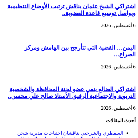
اشتراكي الشيخ عثمان يناقش ترتيب الأوضاع التنظيمية
ويواصل توسيع قاعدة العضوية..
6 أغسطس، 2026
اليمن… القضية التي تتأرجح بين الهامش ومركز
الصراع…
6 أغسطس، 2026
اشتراكي الضالع ينعي عضو لجنة المحافظة والشخصية
التربوية والاجتماعية الرفيق الأستاذ صالح علي محسن..
6 أغسطس، 2026
أحدث المقالات
السقطري والشرجبي يناقشان احتياجات مديرية شحن