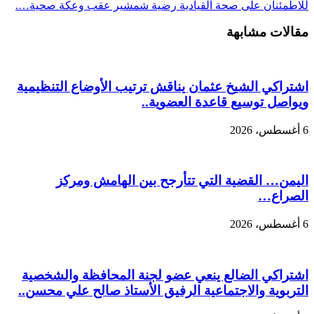
للاطمئنان على صحة القيادية رضية شمشير عقب وعكة صحية….
مقالات مشابهة
اشتراكي الشيخ عثمان يناقش ترتيب الأوضاع التنظيمية
ويواصل توسيع قاعدة العضوية..
6 أغسطس، 2026
اليمن… القضية التي تتأرجح بين الهامش ومركز
الصراع…
6 أغسطس، 2026
اشتراكي الضالع ينعي عضو لجنة المحافظة والشخصية
التربوية والاجتماعية الرفيق الأستاذ صالح علي محسن..