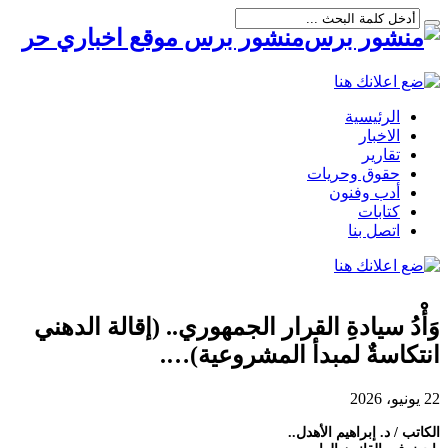
منشور برس موقع اخباري حر
الرئيسية
الاخبار
تقارير
حقوق وحريات
أدب وفنون
كتابات
اتصل بنا
وَأْدُ سيادةِ القرار الجمهوري.. (إقالة الدهني
انتكاسةٌ لمبدأ المشروعية)….
22 يونيو، 2026
الكاتب / د. إبراهيم الأهدل..