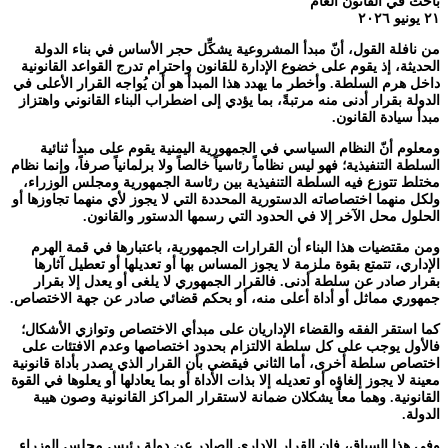
باحث في القانون العام
٢١ يونيو ٢٠٢٦
من نافلة القول، أنّ مبدأ المشروعية يشكِّل حجر الأساس في بناء الدولة
الحديثة، إذ يقوم على خضوع الإدارة للقانون واحترام تدرج القواعد القانونية
داخل هرم السلطة. وأخطر ما يهدد هذا المبدأ هو أن يُواجه القرار الأعلى في
الدولة بقرار أدنى منه مرتبةً، بما يؤدي إلى اضطراب البناء القانوني واهتزاز
مبدأ سيادة القانون.
ومعلوم أنّ النظام السياسي في الجمهورية اليمنية يقوم على مبدأ ثنائية
السلطة التنفيذية؛ فهو ليس نظاماً رئاسياً خالصاً ولا برلمانياً صرفاً، وإنما نظام
مختلط تتوزع فيه السلطة التنفيذية بين رئاسة الجمهورية ومجلس الوزراء،
ولكل منهما اختصاصاته الدستورية المحددة التي لا يجوز لأي منهما تجاوزها أو
الحلول محل الآخر إلا في الحدود التي رسمها الدستور والقانون.
ومن مقتضيات هذا البناء أن القرارات الجمهورية، باعتبارها في قمة الهرم
الإداري، تتمتع بقوة ملزمة لا يجوز المساس بها أو تعديلها أو تعطيل آثارها
بقرار صادر عن سلطة أدنى. فالقرار الجمهوري لا يلغى أو يعدل إلا بقرار
جمهوري مماثل أو أداة أعلى منه، أو بحكم قضائي صادر عن جهة الاختصاص.
كما استقر الفقه والقضاء الإداريان على مبدأي الاختصاص وتوازي الأشكال؛
فالأول يوجب على كل سلطة الالتزام بحدود اختصاصها وعدم الافتئات على
اختصاص سلطة أخرى، أما الثاني فيقضي بأن القرار الذي يصدر بأداة قانونية
معينة لا يجوز إلغاؤه أو تعديله إلا بذات الأداة أو بما يعادلها أو يعلوها في القوة
القانونية. وهما معاً يشكلان ضمانة لاستقرار المراكز القانونية وصون هيبة
الدولة.
وفي هذا السياق، فإن القرار الإداري الصادر عن دولة رئيس مجلس الوزراء