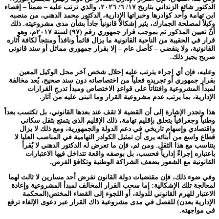
الدكتور شائع الزنداني بتاريخ ١٧/ ٦/ ٢٠٢٦، والذي ترتب عليه – ضمناً – إقصاء
ابن تهامة وأحد كوادرها وخبراتها الإدارية، الدكتور محمد الدهني، من منصبه
وكيلاً لمصلحة الجمارك، يثير إشكالاً قانونياً جاداً بشأن مدى مشروعيته. ذلك
أنّ تعيين المذكور تم بموجب قرار جمهوري رقم (٩٧) لسنة ٢٠١٧م، وهو
قرار في الحقيبة من الناحية القانونية ما يزال قائماً ونافذاً ومنتجاً لكافة آثاره
القانونية، ولا ينقضي – كأصل عام – إلا بقرار جمهوري مماثل أو سند قانوني
صريح يجيز ذلك.
وعليه، فإن أي إجراء يترتب عليه إحلال شخص آخر محل الوكيل المعين
بقرار جمهوري أو تجريده فعلياً من اختصاصاته دون سند صحيح، يُعد مخالفة
لمبدأ المشروعية وافتئاتاً على قواعدِ الاختصاص ومبدأ تدرجِ القرارات
الإدارية، بما يرتب عدم مشروعية القرار وما انبنى عليه من آثار.
هذا وتجدر الإشارة إلى أن القضية لا تقف عند بعدها القانوني، بل تكتسب بعداً
وطنياً وجغرافياً يتعلق بإقليم تهامة، ذلك الإقليم الذي يتمتع بثقل سكاني
واقتصادي وإسهام تاريخي في دعم الدولة والجمهورية، ومع ذلك لا يزال
قطاع واسع من أبنائه يرى أن تمثيل الكوادر التهامية في المناصب العليا لا
يتناسب مع هذا الثقل. ومن ثم، فإن ما تعرض له الدكتور الدهني لا يُقرأ
باعتباره إجراءً إدارياً فحسب، بل بوصفه واقعة تتداخل فيها الاعتبارات
القانونية مع الشعور بضعف الشراكة الوطنية وتكافؤ الفرص.
وفي ضوء ذلك، فإن مقتضيات دولة القانون تفرض أحد مسارين لا ثالث لهما
لمعالجة تلك الإشكالية: إما سحب القرار المخالف لمبدأ المشروعية وإعادة
الاعتبار للهرم القانوني للدولة، أو اللجوء إلى القضاء المختص(المحكمة
الإدارية بعدن) للفصل في مدى مشروعية ذاك القرار عبر دعوى الإلغاء ترفع
في مواجهته.