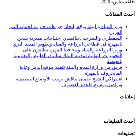
6 أغسطس، 2026
أحدث المقالات
وزير المياه والبيئة يوجّه باتخاذ إجراءات حازمة لحماية النمر
العربي
السقطري والشرجبي يناقشان احتياجات مديرية شحن
بالمهرة في قطاعي الزراعة والمياه وتطوير المنفذ البري
وزيرا الزراعة والمياه ومحافظ المهرة يطّلعون على
التجهيزات النهائية لمدينة الملك سلمان الطبية والتعليمية
بالغيضة
فريق من وزارة المياه والبيئة تتفقد موقع الدمر وغابة
المانجروف بالمهرة
اشتراكي الشيخ عثمان يناقش ترتيب الأوضاع التنظيمية
ويواصل توسيع قاعدة العضوية..
إعلانات
أحدث التعليقات
تصنيفات