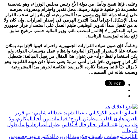
وعليه، فإننا ننصح ونأمل من دولة الأخ رئيس مجلس الوزراء، وهو شخصية
مخضرمة ذو خلفية قانونية رصينة، محل تقدير واحترام ومعروف بحرصه
على إرساء دولة القانون وصون مبدأ المشروعية، أن يبادر إلى سحب القرار
محل الإشكال احتراماً لمبدأ التدرج الهرمي في إصدار القرارات. وإن كان ولا
بد من تفعيل مبدأ التدوير الوظيفي فليتم العمل على استصدار قرار جمهوري
بترقية المذكور _ لا إقالته_ لمنصب نائب وزير المالية حسب ترشيحٍ سابق
رُفع بشأنه لمؤسسة الرئاسة.
وختاماً، فإن صون سيادة القرارات الجمهورية واحترام قوتها الإلزامية يمثلان
ضمانة عليا لاستقرار المراكز القانونية وانتظام عمل مؤسسات الدولة. ولم
يكن استخدام لفظ «وأد» في عنوان هذا المقال من قبيل المبالغة؛ فتعطيل
آثار قرارٍ جمهوري نافذٍ بقرار أدنى مرتبةً يعني عملياً دفن هيبته القانونية وهو
لا يزال حيّاً قائماً ومنتجاً لآثاره، الأمر يعد انتكاسة لجوهر مبدأ المشروعية
ويصيب بنيانه في الصميم…
السابق:
العميد الكوكباني ناعيا الشهيد عبدالله شامي : نم قرير
العين، هادئ القلب، مطمئن الروح؛ فما مات من أحيا المكارم، ولا
غاب من أبقته المآثر. فالرجال لا تُقاس بطول أعمارها، وإنما بطول
آثارها…
التالي:
توجيهات رئاسية وحكومية للوزيره للدكتوره عهد جعسوس