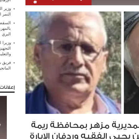
وزير ال
النمر ا
السقطر
بالمهر
البري
وزيرا 
التجهيز
والتعلي
فريق من
المانج
إعلانات
بمديرية مزهر بمحافظة ريمة
يحيى الفقيه وردفان الإبارة