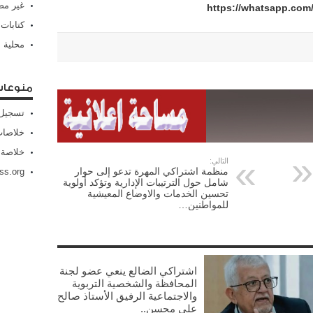
غير م
https://whatsapp.co
كتابات
محلية
منوعا
تسجيل 
خلاصات Feed الإد
خلاصة 
التالي:
منظمة اشتراكي المهرة تدعو إلى حوار
ss.org
شامل حول الترتيبات الإدارية وتؤكد أولوية
تحسين الخدمات والاوضاع المعيشية
للمواطنين…
اشتراكي الضالع ينعي عضو لجنة
المحافظة والشخصية التربوية
والاجتماعية الرفيق الأستاذ صالح
علي محسن..