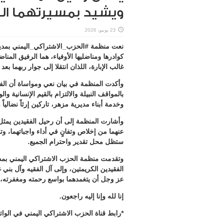
ويشيد بمسيرتهما ال
23 يونيو، 2026
نعت منظمة #الحزب_الاشتراكي_اليمني بمديري
كوادرها ومناضليها الأوفياء، هما الرفيق المن
غالب الإبارة، اللذان انتقلا إلى جوار ربهما ب
وأكدت المنظمة في بيان نعي ومواساة أن الفق
بالمواقف النبيلة والالتزام بالقيم الإنسانية 
وخدمة أبناء مديرية مزهر، تاركين إرثاً نضاليا
وأشارت المنظمة إلى أن رحيل الفقيدين يمثل 
عنهما من إخلاص وتفانٍ في أداء واجباتهما، و
ستظل محل تقدير واحترام الجميع.
وتقدمت منظمة الحزب الاشتراكي اليمني بمد
الفقيدين الكريمتين، وإلى آل الفقيه وآل بني 
عز وجل أن يتغمدهما بواسع رحمته ومغفرته، و
إنا لله وإنا إليه راجعون.
*رابط قناة الحزب الاشتراكي اليمني في الوا