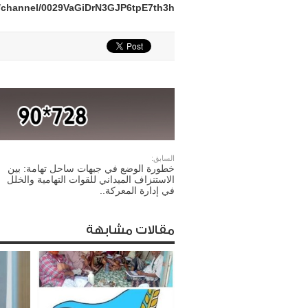
m/channel/0029VaGiDrN3GJP6tpE7th3h
السابق:
خطورة الوضع في جبهات ساحل تهامة: بين
الاستنزاف الميداني للقوات التهامية والخلل
في إدارة المعركة..
مقالات مشابهة