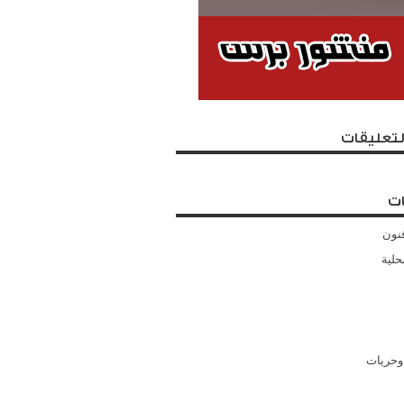
لتعليقات
ت
نون
حلية
وحريات