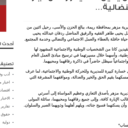
نضالية…
ة مزهر بمحافظة ريمة، ببالغ الحزن والأسى، رحيل اثنين من
اضل يحيى طاهر الفقيه والرفيق المناضل ردفان عبدالله يحيى
عد حياة حافلة بالعطاء والعمل الاجتماعي والنضالي وخدمة المجتمع.
أحدث ا
يدين كانا من الشخصيات الوطنية والاجتماعية المشهود لها
والوطنية، وأسهما خلال مسيرتهما في ترسيخ مبادئ العمل العام
ً واجتماعياً سيظل حاضراً في ذاكرة رفاقهما ومحبيهما.
تصنيفا
خسارة كبيرة للمديرية وللحركة الوطنية والاجتماعية، لما عرف
أدب وف
تمسكهما بقيم الحق والخير والعدالة، ومواقفهما المشرفة التي
اخبار م
اقتصاد
يرية مزهر بأصدق التعازي وعظيم المواساة إلى أسرتي
الاخبار
غالب الإبارة كافة، وإلى جميع رفاقهما ومحبيهما، سائلة المولى
أن يسكنهما فسيح جناته، ويلهم أهلهما وذويهما الصبر والسلوان.
تقارير
حقوق 
دولية
تساب*