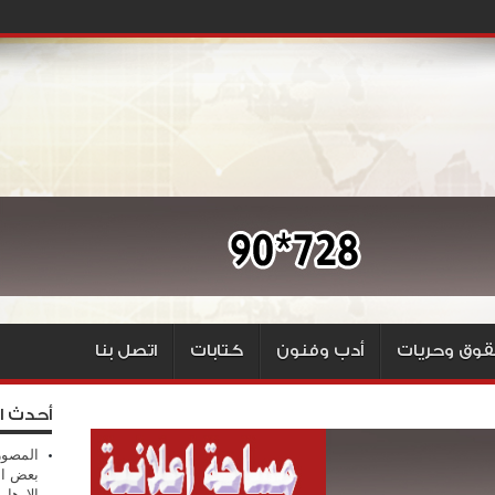
وق وحريات
أدب وفنون
كتابات
اتصل بنا
أحدث ا
المصور
بعض ال
الإرهابي