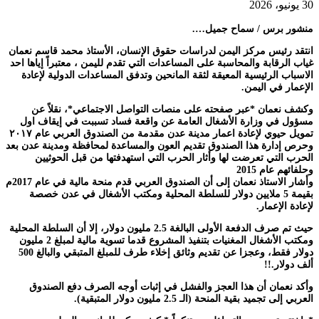
30 يونيو، 2026
منشور برس / سماح جميل….
انتقد رئيس مركز اليمن لدراسات حقوق الإنسان، الأستاذ محمد قاسم نعمان
غياب الرقابة والمحاسبة على المساعدات التي تقدم لليمن ، معتبراً إياها احد
الاسباب الرئيسية المعيقة لثقة المانحين وتدفق المساعدات الدولية لإعادة
الإعمار في اليمن.
وكشف نعمان *عبر صفحته على منصات التواصل الاجتماعي*، نقلاً عن
مسؤول في وزارة الأشغال العامة عن واقعة فساد تسببت في إيقاف اول
تمويل حيوي لإعادة اعمار مدينة عدن مقدمة من الصندوق العربي عام ٢٠١٧
وحرص إدارة هذا الصندوق تقديم العون والمساعدة لمحافظة ومدينة عدن بعد
الحرب التي تعرضت لها وأثار الحرب التي استهدفتها من قبل الحوثيين
وحلفائهم عام 2015
وأشار الاستاذ نعمان إلى أن الصندوق العربي قدم منحة مالية في عام 2017م
بقيمة 5 ملايين دولار للسلطة المحلية ومكتب الأشغال في عدن خصصة
لإعادة الإعمار.
حيث تم صرف الدفعة الأولى البالغة 2.5 مليون دولار، إلا أن السلطة المحلية
ومكتب الأشغال المغنيات بتنفيذ المشروع قدما تسوية مالية لمبلغ 2 مليون
دولار فقط، وعجزا عن تقديم وثائق إخلاء طرف للمبلغ المتبقي والبالغ 500
ألف دولار.!!
وأكد نعمان أن هذا العجز والفشل في إثبات أوجه الصرف دفع الصندوق
العربي إلى تجميد بقية المنحة (الـ 2.5 مليون دولار المتبقية).