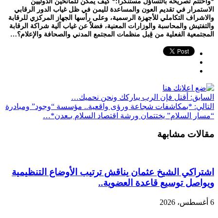
*واختتم تصريحه بالتساؤل مستنكراً:* كيف يمكن للمانحين الدوليين
الاستمرار في تقديم العون والمساعدة لليمن في ظل غياب الدور الرقابي
والاشراف التكاملي للأجهزة الرسمية، وعلى رأسها الجهاز المركزي للرقابة
والتفتيش والمحاسبة والوزارات المعنية، فضلاً عن غياب آلية شراكة الرقابة
المجتمعية الفعلية من قِبل منظمات المجتمع المدني والصحافة والإعلام؟…
السابق:
أقتل فإن الرب يباركك ونحن نحميك…
التالي:
*بمكاشفات شجاعة ورؤى واقعية.. مؤسسة “وجود” ومبادرة
“مسار السلام” يختتمان ورشة اقتصاد السلام بـعدن*…
مقالات مشابهة
اشتراكي الشيخ عثمان يناقش ترتيب الأوضاع التنظيمية
ويواصل توسيع قاعدة العضوية..
6 أغسطس، 2026