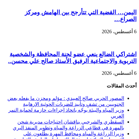
اليمن… القضية التي تتأرجح بين الهامش ومركز
الصراع…
6 أغسطس، 2026
اشتراكي الضالع ينعي عضو لجنة المحافظة والشخصية
التربوية والاجتماعية الرفيق الأستاذ صالح علي محسن..
6 أغسطس، 2026
أحدث المقالات
المصور الحربي صالح العبيدي : مؤلم ومحزن ما يفعله بعض
الجنوبيين من تشفٍ وتأييد للضربات الحوثية الإرهابية
وزير المياه والبيئة يوجّه باتخاذ إجراءات حازمة لحماية النمر
العربي
السقطري والشرجبي يناقشان احتياجات مديرية شحن
بالمهرة في قطاعي الزراعة والمياه وتطوير المنفذ البري
وزيرا الزراعة والمياه ومحافظ المهرة يطّلعون على