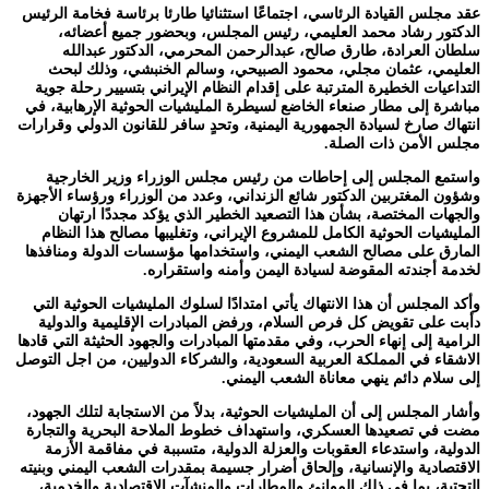
عقد مجلس القيادة الرئاسي، اجتماعًا استثنائيا طارئا برئاسة فخامة الرئيس
الدكتور رشاد محمد العليمي، رئيس المجلس، وبحضور جميع أعضائه،
سلطان العرادة، طارق صالح، عبدالرحمن المحرمي، الدكتور عبدالله
العليمي، عثمان مجلي، محمود الصبيحي، وسالم الخنبشي، وذلك لبحث
التداعيات الخطيرة المترتبة على إقدام النظام الإيراني بتسيير رحلة جوية
مباشرة إلى مطار صنعاء الخاضع لسيطرة المليشيات الحوثية الإرهابية، في
انتهاك صارخ لسيادة الجمهورية اليمنية، وتحدٍ سافر للقانون الدولي وقرارات
مجلس الأمن ذات الصلة.
واستمع المجلس إلى إحاطات من رئيس مجلس الوزراء وزير الخارجية
وشؤون المغتربين الدكتور شائع الزنداني، وعدد من الوزراء ورؤساء الأجهزة
والجهات المختصة، بشأن هذا التصعيد الخطير الذي يؤكد مجددًا ارتهان
المليشيات الحوثية الكامل للمشروع الإيراني، وتغليبها مصالح هذا النظام
المارق على مصالح الشعب اليمني، واستخدامها مؤسسات الدولة ومنافذها
لخدمة أجندته المقوضة لسيادة اليمن وأمنه واستقراره.
وأكد المجلس أن هذا الانتهاك يأتي امتدادًا لسلوك المليشيات الحوثية التي
دأبت على تقويض كل فرص السلام، ورفض المبادرات الإقليمية والدولية
الرامية إلى إنهاء الحرب، وفي مقدمتها المبادرات والجهود الحثيثة التي قادها
الاشقاء في المملكة العربية السعودية، والشركاء الدوليين، من اجل التوصل
إلى سلام دائم ينهي معاناة الشعب اليمني.
وأشار المجلس إلى أن المليشيات الحوثية، بدلاً من الاستجابة لتلك الجهود،
مضت في تصعيدها العسكري، واستهداف خطوط الملاحة البحرية والتجارة
الدولية، واستدعاء العقوبات والعزلة الدولية، متسببة في مفاقمة الأزمة
الاقتصادية والإنسانية، وإلحاق أضرار جسيمة بمقدرات الشعب اليمني وبنيته
التحتية، بما في ذلك الموانئ والمطارات والمنشآت الاقتصادية والخدمية،