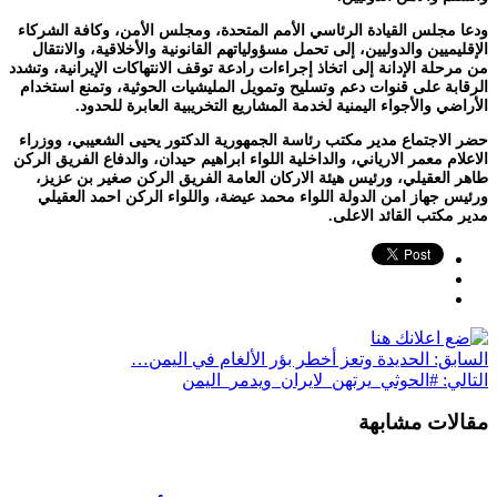
ودعا مجلس القيادة الرئاسي الأمم المتحدة، ومجلس الأمن، وكافة الشركاء
الإقليميين والدوليين، إلى تحمل مسؤولياتهم القانونية والأخلاقية، والانتقال
من مرحلة الإدانة إلى اتخاذ إجراءات رادعة توقف الانتهاكات الإيرانية، وتشدد
الرقابة على قنوات دعم وتسليح وتمويل المليشيات الحوثية، وتمنع استخدام
الأراضي والأجواء اليمنية لخدمة المشاريع التخريبية العابرة للحدود.
حضر الاجتماع مدير مكتب رئاسة الجمهورية الدكتور يحيى الشعيبي، ووزراء
الاعلام معمر الارياني، والداخلية اللواء ابراهيم حيدان، والدفاع الفريق الركن
طاهر العقيلي، ورئيس هيئة الاركان العامة الفريق الركن صغير بن عزيز،
ورئيس جهاز امن الدولة اللواء محمد عيضة، واللواء الركن احمد العقيلي
مدير مكتب القائد الاعلى.
السابق:
الحديدة وتعز أخطر بؤر الألغام في اليمن…
التالي:
#الحوثي_يرتهن_لايران_ويدمر_اليمن
مقالات مشابهة