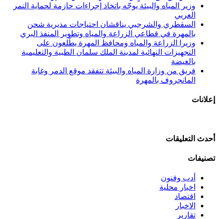
وزير المياه والبيئة يوجّه باتخاذ إجراءات حازمة لحماية النمر
العربي
السقطري والشرجبي يناقشان احتياجات مديرية شحن
بالمهرة في قطاعي الزراعة والمياه وتطوير المنفذ البري
وزيرا الزراعة والمياه ومحافظ المهرة يطّلعون على
التجهيزات النهائية لمدينة الملك سلمان الطبية والتعليمية
بالغيضة
فريق من وزارة المياه والبيئة تتفقد موقع الدمر وغابة
المانجروف بالمهرة
إعلانات
أحدث التعليقات
تصنيفات
أدب وفنون
اخبار محلية
اقتصاد
الاخبار
تقارير