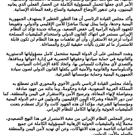
الأمر الذي جعلها تتحمل المسؤولية الكاملة عن الحصار الفعلي الذي يعانيه
اليمنيون، وعن تدهور الأوضاع المعيشية واتساع رقعة المعاناة الإنسانية.
وأكد مجلس القيادة الرئاسي أن هذا التطور الخطير لا يستهدف الجمهورية
اليمنية وحدها، وإنما يمثل تهديدًا مباشرًا للأمن الإقليمي والدولي، وتقويضا
للجهود الدولية الرامية إلى خفض التصعيد، ورسالة جديدة تؤكد أن النظام
الإيراني مستمر في انتهاك القانون الدولي واستخدام المليشيات المسلحة
أدوات لزعزعة الاستقرار، وأن أي تفاهمات مع هذا النظام لن تكون قابلة
للاستمرار ما لم تقترن بآليات حقيقية للردع والمساءلة.
وشدد المجلس على أن الدولة اليمنية ستتحمل كامل مسؤولياتها الدستورية
والقانونية في حماية سيادتها وحقوقها الحصرية في إدارة أجوائها ومنافذها،
والتصدي لأي محاولات للمساس بها، واتخاذ كافة الإجراءات السياسية
والدبلوماسية والقانونية والأمنية التي يكفلها القانون الدولي لصون سيادة
الجمهورية اليمنية وحماية مؤسساتها الشرعية.
وأشاد مجلس القيادة الرئاسي بالدور الأخوي والمحوري الذي تضطلع به
المملكة العربية السعودية، قيادة وحكومةً، وما بذلته من جهود صادقة
ومتواصلة لإنهاء المعاناة، وترسيخ الأمن والاستقرار في اليمن والمنطقة، كما
ثمن دور الأشقاء وشركاء اليمن الإقليميين والدوليين في دعم الدولة اليمنية
ومؤسساتها الشرعية، مؤكداً أن هذه الجهود كانت ولا تزال تصطدم بتعنت
المليشيات الحوثية وارتهانها الكامل للنظام الإيراني.
وحذر المجلس النظام الإيراني من مغبة الاستمرار في هذا النهج التصعيدي،
محملاً إياه والمليشيات الحوثية الإرهابية المسؤولية الكاملة عن جميع
التداعيات الناجمة عن هذه الانتهاكات، وعن أي تهديد لأمن اليمن والمنطقة
والسلم والأمن الدوليين.