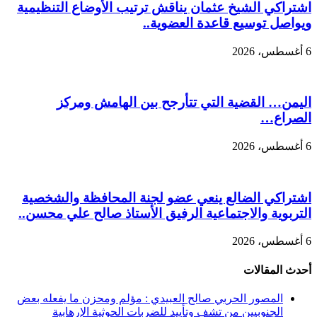
اشتراكي الشيخ عثمان يناقش ترتيب الأوضاع التنظيمية
ويواصل توسيع قاعدة العضوية..
6 أغسطس، 2026
اليمن… القضية التي تتأرجح بين الهامش ومركز
الصراع…
6 أغسطس، 2026
اشتراكي الضالع ينعي عضو لجنة المحافظة والشخصية
التربوية والاجتماعية الرفيق الأستاذ صالح علي محسن..
6 أغسطس، 2026
أحدث المقالات
المصور الحربي صالح العبيدي : مؤلم ومحزن ما يفعله بعض
الجنوبيين من تشفٍ وتأييد للضربات الحوثية الإرهابية