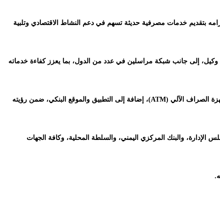
امه بتقديم خدمات مصرفية حديثة تسهم في دعم النشاط الاقتصادي وتلبية
فروع وثلاثة مكاتب وأكثر من مائة وكيل، إلى جانب شبكة مراسلين في عدد من الدول، بما يعزز كفاءة خدماته
وأوضح أن البنك يواصل تطوير منظومته المصرفية الرقمية من خلال محفظة قروشي الرقمية و شبكة تحويلات حضرموت باي، وخدمة نقاط البيع (POS)، وأجهزة الصراف الآلي (ATM)، إضافة إلى التطبيق والموقع البنكي، ضمن رؤيته
س الإدارة، والبنك المركزي اليمني، والسلطة المحلية، وكافة الجهات
.