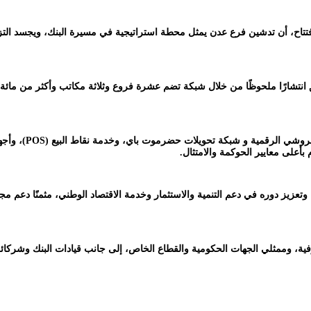
تتاح، أن تدشين فرع عدن يمثل محطة استراتيجية في مسيرة البنك، ويجسد التز
ى أن البنك، منذ تأسيسه عام 2021 وبدء نشاطه أواخر عام 2023، حقق انتشارًا ملحوظًا من خلال شبكة تضم عشرة 
أعلى معايير الحوكمة والامتثال.
عزيز دوره في دعم التنمية والاستثمار وخدمة الاقتصاد الوطني، مثمنًا دعم مجل
ة، وممثلي الجهات الحكومية والقطاع الخاص، إلى جانب قيادات البنك وشركائه