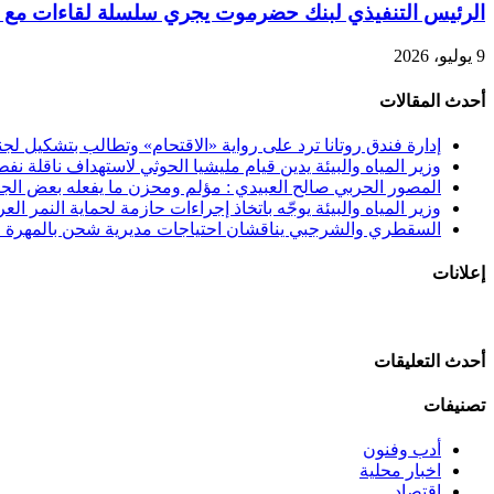
الرئيس التنفيذي لبنك حضرموت يجري سلسلة لقاءات مع شرك
9 يوليو، 2026
أحدث المقالات
إدارة فندق روتانا ترد على رواية «الاقتحام» وتطالب بتشكيل 
وزير المياه والبيئة يدين قيام مليشيا الحوثي لاستهداف ناقلة نفط
المصور الحربي صالح العبيدي : مؤلم ومحزن ما يفعله بعض الجنوب
وزير المياه والبيئة يوجّه باتخاذ إجراءات حازمة لحماية النمر الع
السقطري والشرجبي يناقشان احتياجات مديرية شحن بالمهرة في
إعلانات
أحدث التعليقات
تصنيفات
أدب وفنون
اخبار محلية
اقتصاد