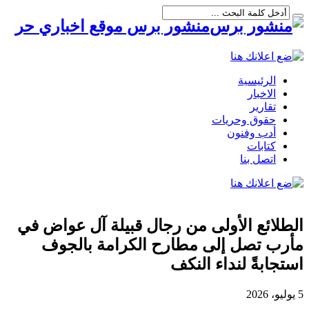
منشور برس موقع اخباري حر
الرئيسية
الاخبار
تقارير
حقوق وحريات
أدب وفنون
كتابات
اتصل بنا
الطلائع الأولى من رجال قبيلة آل عواض في
مأرب تصل إلى مطارح الكرامة بالجوف
استجابةً لنداء النكف
5 يوليو، 2026