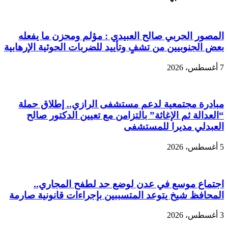
المصور الحربي صالح العبيدي : مؤلم ومحزن ما يفعله
بعض الجنوبيين من تشفٍ وتأييد للضربات الحوثية الإرهابية
7 أغسطس، 2026
مبادرة مجتمعية لدعم مستشفى الرازي.. إطلاق حملة
“العدالة ثم الإغاثة” بالتزامن مع تعيين الدكتور صالح
العبدلي مديرا للمستشفى
5 أغسطس، 2026
اجتماع موسع في عدن لوضع حد لطفح المجاري..
المحافظ شيخ يتوعد المتسببين بإجراءات قانونية صارمة
3 أغسطس، 2026