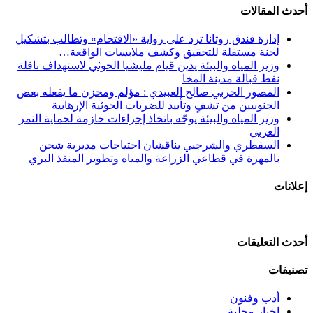
أحدث المقالات
إدارة فندق روتانا ترد على رواية «الاقتحام» وتطالب بتشكيل
لجنة مستقلة للتحقيق وكشف ملابسات الواقعة…
وزير المياه والبيئة يدين قيام مليشيا الحوثي لاستهداف ناقلة
نفط قبالة مدينة المخا
المصور الحربي صالح العبيدي : مؤلم ومحزن ما يفعله بعض
الجنوبيين من تشفٍ وتأييد للضربات الحوثية الإرهابية
وزير المياه والبيئة يوجّه باتخاذ إجراءات حازمة لحماية النمر
العربي
السقطري والشرجبي يناقشان احتياجات مديرية شحن
بالمهرة في قطاعي الزراعة والمياه وتطوير المنفذ البري
إعلانات
أحدث التعليقات
تصنيفات
أدب وفنون
اخبار محلية