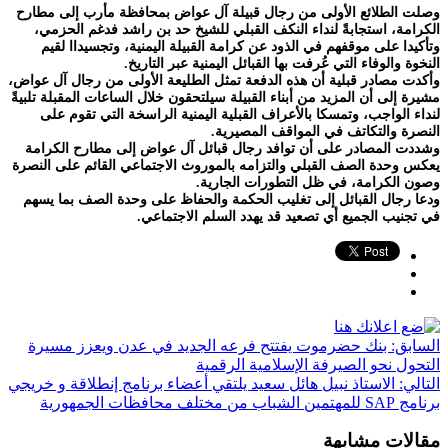
وصلت الطلائع الأولى من رجال قبيلة آل عواض بمحافظة مأرب إلى مطارح
الكرامة، استجابةً لنداء النكف القبلي للشيخ حد بن راشد فدغم الحزمي،
وتأكيدا على موقفهم في الذود عن كرامة القبيلة اليمنية، وتجسيداا لقيم
النخوة والوفاء التي عُرفت بها القبائل اليمنية عبر التاريخ.
وأكدت مصادر قبلية أن هذه الدفعة تمثل الطليعة الأولى من رجال آل عواض،
مشيرة إلى أن المزيد من أبناء القبيلة سيلتحقون خلال الساعات المقبلة تلبيةً
لنداء الواجب، وتمسكا بالأعراف القبلية اليمنية الراسخة التي تقوم على
النصرة والتكاتف في المواقف المصيرية.
وشددت المصادر على أن توافد رجال قبائل آل عواض إلى مطارح الكرامة
يعكس وحدة الصف القبلي والتزامه بالموروث الاجتماعي القائم على النصرة
وصون الكرامة، في ظل التطورات الجارية.
ودعا رجال القبائل إلى تغليب الحكمة والحفاظ على وحدة الصف بما يسهم
في تجنيب الجميع أي تصعيد قد يهدد السلم الاجتماعي.
السابق:
بنك حضرموت يفتتح فرعه الجديد في عدن ويعزز مسيرة
التحول نحو الصيرفة الإسلامية الرقمية
التالي:
الاستاذ نبيل هائل سعيد يلتقي أعضاء برنامج إنطلاقة و خريجي
برنامج SAP للمهتمين الشباب من مختلف محافظات الجمهورية
مقالات مشابهة