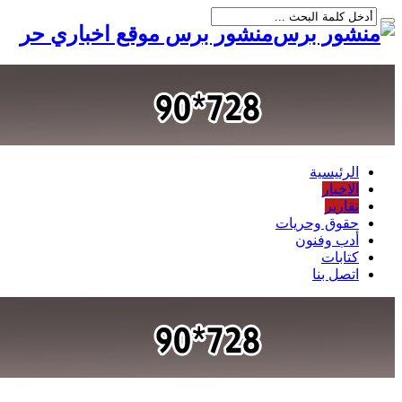
منشور برس موقع اخباري حر
الرئيسية
الاخبار
تقارير
حقوق وحريات
أدب وفنون
كتابات
اتصل بنا