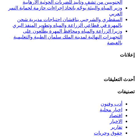
الجنوبيين من تشفٍ وتأييد للضربات الحوثية الإرهابية
وزير المياه والبيئة يوجّه باتخاذ إجراءات حازمة لحماية النمر
العربي
السقطري والشرجبي يناقشان احتياجات مديرية شحن
بالمهرة في قطاعي الزراعة والمياه وتطوير المنفذ البري
وزيرا الزراعة والمياه ومحافظ المهرة يطّلعون على
التجهيزات النهائية لمدينة الملك سلمان الطبية والتعليمية
بالغيضة
إعلانات
أحدث التعليقات
تصنيفات
أدب وفنون
اخبار محلية
اقتصاد
الاخبار
تقارير
حقوق وحريات