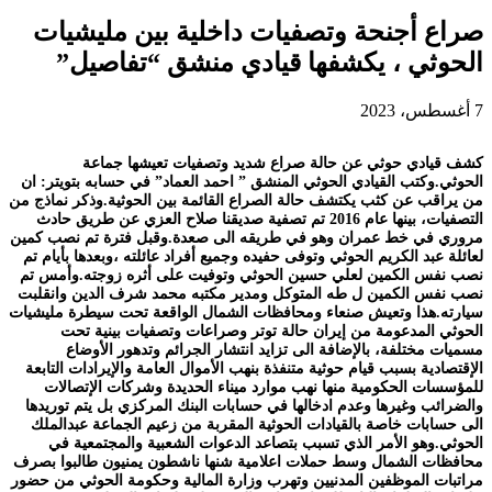
صراع أجنحة وتصفيات داخلية بين مليشيات
الحوثي ، يكشفها قيادي منشق “تفاصيل”
7 أغسطس، 2023
كشف قيادي حوثي عن حالة صراع شديد وتصفيات تعيشها جماعة
الحوثي.وكتب القيادي الحوثي المنشق ” احمد العماد” في حسابه بتويتر: ان
من يراقب عن كثب يكتشف حالة الصراع القائمة بين الحوثية.وذكر نماذج من
التصفيات، بينها عام 2016 تم تصفية صديقنا صلاح العزي عن طريق حادث
مروري في خط عمران وهو في طريقه الى صعدة.وقبل فترة تم نصب كمين
لعائلة عبد الكريم الحوثي وتوفى حفيده وجميع أفراد عائلته ،وبعدها بأيام تم
نصب نفس الكمين لعلي حسين الحوثي وتوفيت على أثره زوجته.وأمس تم
نصب نفس الكمين ل طه المتوكل ومدير مكتبه محمد شرف الدين وانقلبت
سيارته.هذا وتعيش صنعاء ومحافظات الشمال الواقعة تحت سيطرة مليشيات
الحوثي المدعومة من إيران حالة توتر وصراعات وتصفيات بينية تحت
مسميات مختلفة، بالإضافة الى تزايد انتشار الجرائم وتدهور الأوضاع
الإقتصادية بسبب قيام حوثية متنفذة بنهب الأموال العامة والإيرادات التابعة
للمؤسسات الحكومية منها نهب موارد ميناء الحديدة وشركات الإتصالات
والضرائب وغيرها وعدم ادخالها في حسابات البنك المركزي بل يتم توريدها
الى حسابات خاصة بالقيادات الحوثية المقربة من زعيم الجماعة عبدالملك
الحوثي.وهو الأمر الذي تسبب بتصاعد الدعوات الشعبية والمجتمعية في
محافظات الشمال وسط حملات اعلامية شنها ناشطون يمنيون طالبوا بصرف
مراتبات الموظفين المدنيين وتهرب وزارة المالية وحكومة الحوثي من حضور