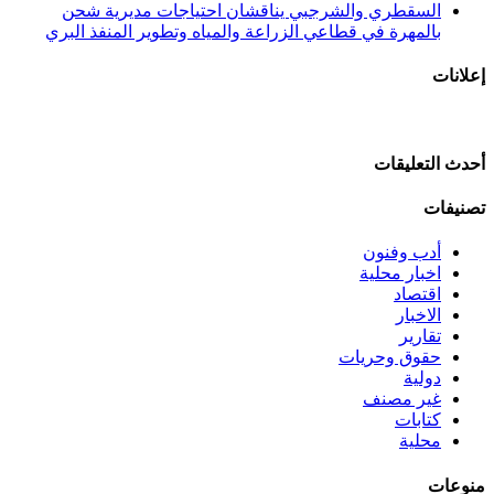
السقطري والشرجبي يناقشان احتياجات مديرية شحن
بالمهرة في قطاعي الزراعة والمياه وتطوير المنفذ البري
إعلانات
أحدث التعليقات
تصنيفات
أدب وفنون
اخبار محلية
اقتصاد
الاخبار
تقارير
حقوق وحريات
دولية
غير مصنف
كتابات
محلية
منوعات