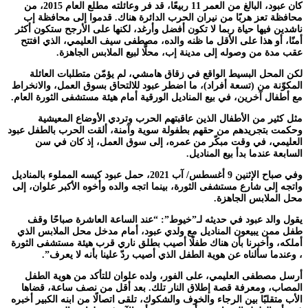
كان عبود، البالغ من العمر 11 ربيعًا، قد فر وعائلته مطلع العام 2015، من
محافظة تعز هربًا من نيران الحرب الدائرة هناك. قدموا إلى محافظة إب
ناشدين فيها حياة ربما لا تكون أفضل وأرغد، لكنها على الأرجح ستكون أكثر
أمنًا، أو هذا على الأقل ما ظنه والده، مصطفى سيف العليمي، الذي افتتح
عقب مدة من وصوله إلى مدينة إب، محلًّا لبيع الملابس الجاهزة.
لكن المحل البسيط الواقع في زقاق هامشي، لم يؤمّن متطلبات العائلة
المكوّنة من (تسعة أفراد)، ما اضطر عبود للالتحاق بسوق العمل، والانخراط
مع أطفال آخرين، في بيع المناديل الورقية أمام هيئة مستشفى الثورة العام.
مثل كثير من الأطفال الذين عاقبتهم الحرب وتردي الأوضاع المعيشية
وحكمت بتجريدهم من حقهم بطفولة سوية وآمنة، ألقت الحرب بالطفل عبود
العليمي، في وقت مبكّر من عمره، إلى سوق العمل، إذ كان في سن
السابعة عندما بدأ بيع المناديل.
وفي صباح الإثنين 9 أغسطس/ آب 2021، حمل عبود كيسه المملوء بالمناديل
واتجه إلى شارع مستشفى الثورة، بينما اتجه والده وأخوه الأكبر علوان، إلى
محل الملابس الجاهزة.
يقول والد عبود في حديثه لـ”خيوط”: “عند الساعة العاشرة صباحًا وقف
طفل ممن يبيعون المناديل مع ولدي عبود، أمام مدخل محل الملابس الذي
أملكه، وأخبرنا بأن هناك طفلًا أصيب بطلق ناري قرب هيئة مستشفى الثورة
، وعندما سألناه عن هوية الطفل الذي أصيب ردّ علينا بأنه لا يعرف”.
أرسل مصطفى العليمي، على الفور، ولده علوان للتأكد من هوية الطفل
المصاب، ومعرفة قصة إطلاق النار تلك. بعد أقل من نصف ساعة، قضاها
الأب متقلبًا بين الرجاء والخوف والشكوك، تلقى اتصالًا من ابنه الكبير أخبره