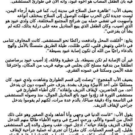
فيه بأن الطفل المصاب هو أخوه عبود، وأنه الآن في طوارئ المستشفى.
يضيف الأب: “ظاهرة حمل السلاح في مدينة إب، كما في بقية أرجاء اليمن،
ليست جديدة لكن الحرب سهّلت الوصول إلى السلاح بمختلف أنواعه
وأسهمت في تفشي حمله بين شرائح المجتمع المختلفة، كان ولدي عبود هو
الذي أصيب، وكان الطفل الذي يبيع المناديل معه على دراية بذلك، لكنه لم
يشأ أن يفزعني”.
يتابع: “أغلقت المحل واندفعت راكضًا نحو المستشفى. كانت المخاوف تتنامى
في داخلي وتنهش قلبي، لكني ظللت، طيلة الطريق متمسكًا بالأمل وألهج
بالدعاء راجيًا من الله أن تكون إصابة عبود بسيطة”.
غير أن الإصابة لم تكن بسيطة، بل خطيرة وقاتلة، إذ أصيب عبود برصاصتين
انطلقتا من بندقية مسلح كان يجلس في بوفيه قريب من المكان، واخترقتا
شقه الأيمن وسكنتا في عموده الفقري.
يضيف الأب المفجوع: “وصلت إلى قسم الطوارئ وشاهدت ولدي عبود. كان
مستلقيًا على أحد الأسِرّة وينزف بشدة. ينزف حتى الموت دون أن يتدخل
أحد، من الحاضرين، لإيقاف النزيف وإنقاذه”. كان أطباء الطوارئ في
مستشفى الثورة قد زوّدوا عبود بائع المناديل الجوال، منذ وصوله المستشفى
في التاسعة و45 دقيقة صباحًا، بالدم عدة مرات، لكنهم لم يقوموا بتدخل
جراحي لإيقاف النزيف.
يقول الأب: “غامت الدنيا في وجهي وأنا أشاهد ولدي الصغير وهو على ذلك
الحال من السوء والألم، ورحت أصرخ في وجوه الأطباء طالبًا منهم التدخل
لإيقاف النزيف وإنقاذ حياته”، أُدخِل عبود، عقب وصول والده إلى المستشفى
بقليل، إلى قسم العمليات. كان مقررًا أن تجرى له عملية جراحية لإيقاف