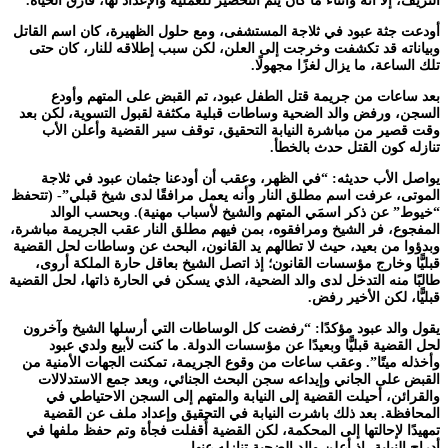
النزيف، إلا أنه وأثناء ما كان يتم التحضير للعملية والإعداد لها، فارق الحياة.
أودعت جثة عبود في ثلاجة المستشفى، ومع حلول الظهيرة، كان اسم القاتل
وبياناته قد تكشفت وخرجت إلى العلن، لكن سبب إطلاقه للنار، كان حتى
تلك الساعة، ما يزال لغزًا مجهولًا.
بعد ساعات من جريمة قتل الطفل عبود، تم القبض على المتهم وأودع
السجن، ورفض والد الضحية وساطات قبلية مكثفة لقبول التسوية، لكن بعد
وقت قصير من مباشرة النيابة التحقيق، توقف سير القضية وأعلن الأب
تنازله كون القتل حدث بالخطأ.
يواصل الأب حديثه: “في الظهر، وعقب أن أودعنا جثمان عبود في ثلاجة
الموتى، عرفت اسم مطلق النار وأنه يعمل مرافقًا لدى شيخ قبلي”- (تتحفظ
“خيوط” عن ذكر اسمَي المتهم والشيخ لأسباب مهنية). وبحسب الوالد
المفجوع، فر الشيخ ومرافقوه، بمن فيهم مطلق النار عقب الجريمة مباشرة،
وبدؤوا من بعيد، حيث لا تطالهم يد القانون، البحث عن وساطات لحل القضية
قبليًّا وخارج مؤسسات القانون؛ إذ اتصل الشيخ بعاقل حارة الملكة أروى،
طالبًا منه التدخل لدى والد الضحية، الذي يسكن في الحارة ذاتها، لحل القضية
قبليًّا، لكن الأخير رفض.
يقول والد عبود مؤكدًا: “رفضت كل الوساطات التي أرسلها الشيخ وآخرون
لحل القضية قبليًّا وبعيدًا عن مؤسسات الدولة. ما كنت لأبيع ولدي عبود
وأخذله ميتًا”. وعقب ساعات من وقوع الجريمة، تمكنت الجهات الأمنية من
القبض على الجاني وإيداعه سجن البحث الجنائي، وبعد جمع الاستدلالات
والقرائن، أحيلت القضية إلى النيابة والمتهم إلى السجن الاحتياطي في
المحافظة. بعد ذلك باشرت النيابة في التحقيق وإعداد ملف عن القضية
تمهيدًا لإحالتها إلى المحكمة، لكن القضية أُقفلت فجأة وتم حفظ ملفها في
أدراج النيابة، إذ أعلن والد الضحية تنازله عنها.