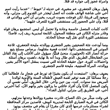
وامرأة عجوز إلى جواره قد قُتلا.
يقول برهان الجعفري، عم مشيرة، في حديثه لـ”خيوط”: “عندما رأيت اسم
أخي على شاشة الهاتف ظننت أنه اتصل ليعتذر عن القدوم إلى منزلي، وأنه
سيعود إلى قريتنا، لكن فوجئت بصوت غريب، يخبرني أن أخي ووالدتي قد
قُتلا، وأن علي الحضور إلى مستشفى الثورة للتعرف عليهما”.
كانت كلمات المتصل حاسمة وجادة ولا تحتمل أي لبس. استجمع برهان قواه
وغادر منزله الكائن في منطقة السحول، التابعة لمديرية ريف إب، قاصدًا
مستشفى الثورة الذي نقل إليه ضحايا الحادثة.
بينما أودعت جثة الضحيتين بشير الجعفري ووالدته مليحة الجعفري، ثلاجة
الموتى في المستشفى ذاتها، اتخذت قضية مقتلهما، برصاص مسلح يتبع
حركة أنصار الله (الحوثيين)، منحىً قبليًّا، سيؤول على الأغلب إلى نفاذ القاتل
من العقابخلال الطريق، الذي طال وبدا أنه بلا نهاية، داهمت برهان أسئلة
واحتمالات كثيرة، حول حقيقة الحادثة التي تسببت بمقتل أخوه الأكبر بشير،
ووالدته، المرأة الستينية، مليحة قاسم الجعفري.
يضيف برهان: “استبعدت أن يكون بشيرًا قد تورط في شجارٍ ما، فلطالما كان
رجلًا مسالمًا كل همه توفير لقمة العيش لأطفاله الستة والأدوية لوالدنا
المريض منذ سنوات. كنت، بين حين وآخر، خلال الطريق، أُمنّي نفسي أن
يكون المتصل كاذبًا وأن أفراد عائلتي ما يزالون بخير وأنهم الآن، كما أخبرني
أخي، في الطريق إلى منزلي، لتناول الغداء”.
في وقت مبكّر من ذلك الصباح، غادرت مشيرة ووالدها وجدتها منزلهم،
الكائن في قرية الضباري التابعة لمديرية حُبيش، قاصدين مركز المحافظة
لشراء مستلزمات عرسها الذي كان مقررًا أن يقام في منتصف يونيو/