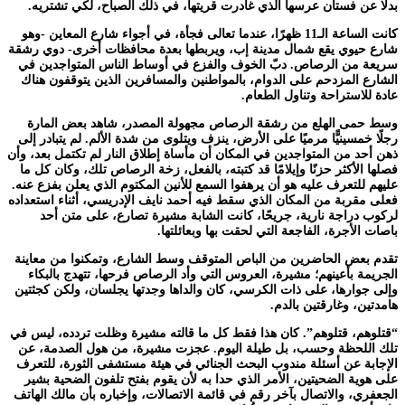
بدلًا عن فستان عرسها الذي غادرت قريتها، في ذلك الصباح، لكي تشتريه.
كانت الساعة الـ11 ظهرًا، عندما تعالى فجأة، في أجواء شارع المعاين -وهو
شارع حيوي يقع شمال مدينة إب، ويربطها بعدة محافظات أخرى- دوي رشقة
سريعة من الرصاص. دبّ الخوف والفزع في أوساط الناس المتواجدين في
الشارع المزدحم على الدوام، بالمواطنين والمسافرين الذين يتوقفون هناك
عادة للاستراحة وتناول الطعام.
وسط حمى الهلع من رشقة الرصاص مجهولة المصدر، شاهد بعض المارة
رجلًا خمسينيًّا مرميًا على الأرض، ينزف ويتلوى من شدة الألم. لم يتبادر إلى
ذهن أحد من المتواجدين في المكان أن مأساة إطلاق النار لم تكتمل بعد، وأن
فصلها الأكثر حزنًا وإيلامًا قد كتبته، بالفعل، زخة الرصاص تلك، وكان كل ما
عليهم للتعرف عليه هو أن يرهفوا السمع للأنين المكتوم الذي يعلن بفزع عنه.
فعلى مقربة من المكان الذي سقط فيه أحمد نايف الإدريسي، أثناء استعداده
لركوب دراجة نارية، جريحًا، كانت الشابة مشيرة تصارع، على متن أحد
باصات الأجرة، الفاجعة التي لحقت بها وبعائلتها.
تقدم بعض الحاضرين من الباص المتوقف وسط الشارع، وتمكنوا من معاينة
الجريمة بأعينهم؛ مشيرة، العروس التي وأد الرصاص فرحها، تتهدج بالبكاء
وإلى جوارها، على ذات الكرسي، كان والداها وجدتها يجلسان، ولكن كجثتين
هامدتين، وغارقتين بالدم.
“قتلوهم، قتلوهم”. كان هذا فقط كل ما قالته مشيرة وظلت تردده، ليس في
تلك اللحظة وحسب، بل طيلة اليوم. عجزت مشيرة، من هول الصدمة، عن
الإجابة عن أسئلة مندوب البحث الجنائي في هيئة مستشفى الثورة، للتعرف
على هوية الضحيتين، الأمر الذي حدا به لأن يقوم بفتح تلفون الضحية بشير
الجعفري، والاتصال بآخر رقم في قائمة الاتصالات، وإخباره بأن مالك الهاتف