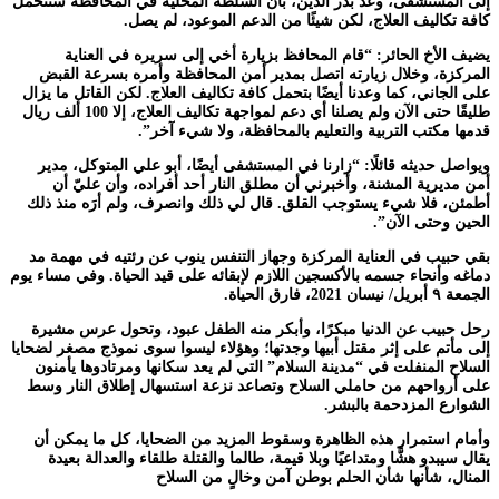
إلى المستشفى، وعد بدر الدين، بأن السلطة المحلية في المحافظة ستتحمل
كافة تكاليف العلاج، لكن شيئًا من الدعم الموعود، لم يصل.
يضيف الأخ الحائر: “قام المحافظ بزيارة أخي إلى سريره في العناية
المركزة، وخلال زيارته اتصل بمدير أمن المحافظة وأمره بسرعة القبض
على الجاني، كما وعدنا أيضًا بتحمل كافة تكاليف العلاج. لكن القاتل ما يزال
طليقًا حتى الآن ولم يصلنا أي دعم لمواجهة تكاليف العلاج، إلا 100 ألف ريال
قدمها مكتب التربية والتعليم بالمحافظة، ولا شيء آخر”.
ويواصل حديثه قائلًا: “زارنا في المستشفى أيضًا، أبو علي المتوكل، مدير
أمن مديرية المشنة، وأخبرني أن مطلق النار أحد أفراده، وأن عليّ أن
أطمئن، فلا شيء يستوجب القلق. قال لي ذلك وانصرف، ولم أرَه منذ ذلك
الحين وحتى الآن”.
بقي حبيب في العناية المركزة وجهاز التنفس ينوب عن رئتيه في مهمة مد
دماغه وأنحاء جسمه بالأكسجين اللازم لإبقائه على قيد الحياة. وفي مساء يوم
الجمعة ٩ أبريل/ نيسان 2021، فارق الحياة.
رحل حبيب عن الدنيا مبكرًا، وأبكر منه الطفل عبود، وتحول عرس مشيرة
إلى مأتم على إثر مقتل أبيها وجدتها؛ وهؤلاء ليسوا سوى نموذج مصغر لضحايا
السلاح المنفلت في “مدينة السلام” التي لم يعد سكانها ومرتادوها يأمنون
على أرواحهم من حاملي السلاح وتصاعد نزعة استسهال إطلاق النار وسط
الشوارع المزدحمة بالبشر.
وأمام استمرار هذه الظاهرة وسقوط المزيد من الضحايا، كل ما يمكن أن
يقال سيبدو هشًّا ومتداعيًا وبلا قيمة، طالما والقتلة طلقاء والعدالة بعيدة
المنال، شأنها شأن الحلم بوطن آمن وخالٍ من السلاح