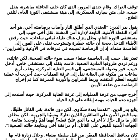
توقف العراك. وقام جندي المرور، الذي كان خلف الحافلة مباشرة، بنقل
حبيب، على متن سيارته العسكرية، إلى هيئة مستشفى الثورة العام، لتلقي
العلاج.
يقول بدر الدين: “الجندي الذي أطلق النار وأصاب برصاصته أخي، هو أحد
أفراد النقطة الأمنية، التابعة لإدارة أمن المشنة. نقل أخي حبيب إلى
مستشفى الثورة العام، وظل ينزف هناك طيلة ثماني ساعات، حيث رفض
الأطباء التدخل بحجة أن حالته خطيرة وتستوجب نقله، على الفور، إلى
العاصمة صنعاء، إذ إن الرصاصة تسببت في تمزقات في الأوعية والشرايين”.
تعذر نقل حبيب إلى العاصمة صنعاء بسبب سوء حالته الصحية، لكن عائلته،
ورغم تردي ظروفها المادية الصعبة، قامت بنقله إلى مستشفى خاص. أدخل
حبيب، فور وصوله للمستشفى، إلى قسم العناية المركزة، وعقب أربع
ساعات من مكوثه في العناية نقل إلى غرفة العمليات حيث أجريت له عملية
لتثبيت العظم المتفتت وربط الشرايين والأوردة الممزقة كما تم إخراج
الرصاصة من ضلعه الأيمن.
أُخرج حبيب من غرفة العمليات إلى غرفة العناية المركزة، حيث أسندت إلى
أجهزة دعم الحياة، مهمة إبقائه على قيد الحياة.
يتابع بدر الدين: “تقدمنا بعدة شكاوى، لكن دون فائدة. بقي القاتل طليقًا،
بينما قبض الأمن على السائقين اللذين تعاركا وتسبّبا بالجريمة، لكن مطلق
النار ما يزال حرًّا. لا أعرف ما الذي عليّ فعله؟ أيهما أهمّ وأوجب؛ متابعة
الجهات الأمنية للقبض على القاتل، أم مرافقة أخي ومتابعة حالته الصحية!”.
كان محافظ المحافظة المعيّن من قبل سلطة صنعاء، وخلال زيارة قام بها