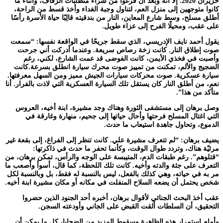
حزيران 2020. إلا أنه وبعد أن فرغوا من شراء متطلبات الزفاف، وأثناء ما
كانوا متوجهين إلى منزل العم، لتناول وجبة الغداء وأخذ قسط من الراحة،
أطلق مسلح، وسط شارع المعاين، النار من بندقيته قالِبًا حياة الأسرة رأسًا
على عقب، ومحيلًا الفرح إلى عزاء طويل.
يقول أحمد نايف الإدريسي، الذي سقط جريحًا في الواقعة نفسها: “سمعت
صوت إطلاق النار. كانت زخة رصاص سريعة. وعندما أدركت أني جرحت
وأصبت في فخذي الأيمن، كانت الفوضى قد عمت الشارع، لكني، رغم
الضجيج والألم، تمكنت من تمييز صوت محرك سيارة انطلق بسرعة.كانت
سيارة عسكرية. صوت محركات سيارات الجيش مميز ومن السهل معرفتها.
نعم، من أطلق النار كان يستقل تلك السيارة العسكرية التي لاذت بالفرار. أنا
متأكد من هذا”.
وصل برهان إلى مستشفى الثورة وهناك وجد مشيرة، ابنة أخيه، العروس
التي اغتال المسلح فرحتها وأحال حياتها إلى جحيم، منهارة وغارقة في
الدموع، وتحاول جاهدة استيعاب ما حدث.
يضيف برهان: “لم تتعرف مشيرة علي. كانت تنظر إلى الفراغ، إلى بقعة غير
مرئيّة هناك، وتردد طوال الوقت، وكأنما تحفر ما حدث في ذاكرتها:
“قتلوهم”. رغم طبقات الدم، المتيبسة على الوجه والرأس، تمكن برهان، من
التعرف على جثة والدته وأخيه. كانت تلك اللحظة، كما قال، أسوأ وأصعب ما
مر به في حياته، وهي كذلك بالفعل، ليس بالنسبة له فقط، بل وبالنسبة لكل
شخص يحتمل أن يضعه السلاح المنفلت في مكانه أو مكان مشيرة ابنة أخيه.
عقب أخذ البحث الجنائي لأقوال برهان، أخبره أحد الجنود الذين حضروا
التحقيق، أن السلطات ألقت القبض على الجاني وأودعته السجن.
وأمام استمرار هذه الظاهرة وسقوط المزيد من الضحايا، كل ما يمكن أن