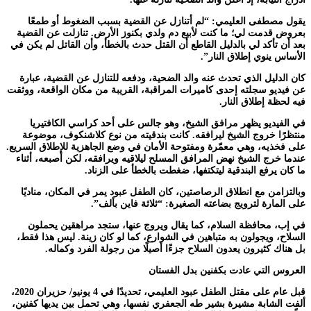
يقول مصطفى العليمي: “لم أتنازل عن القضية بسبب الضغوط أو طمعًا
بعروض قدمت لي؛ ما كنت لأبيع دم ولدي بكنوز الأرض. تنازلت عن القضية
بعد أن تأكد لي بالدليل القاطع أن القتل حدث بالخطأ، وأن القاتل لم يكن في
الأساس ينوي إطلاق النار”.
كان الدليل الذي تحدث عنه والد الضحية، ودفعه للتنازل عن القضية، عبارة
عن فيديو سجلته إحدى كاميرات المراقبة، القريبة من مكان الواقعة، ووثقت
فيه لحظة إطلاق النار.
في الفيديو يظهر مرافق الشيخ، وهو جالس على أحد كراسي الكافتيريا
منتظرًا خروج الشيخ ليرافقه. كانت بندقيته من نوع كلاشنكوف، موضوعة
على فخذيه، وهي معمّرة ومفتوحة الأمان في وضع الجاهزية للإطلاق السريع.
عندما خرج الشيخ نهض المرافق المسلح ليلاقيه ويرافقه، لكن أصبعه، أثناء
ما كان يرفع البندقية ليتكتفها، ضغطت بالخطأ على الزناد.
وبالتزامن مع انطلاق الرصاصتين، كان الطفل عبود يمر في المكان، مناديًا
على المارة لترويج بضاعته الصغيرة: “ثلاثة فاين بألف”.
في إب، محافظة السلام، كما يقال ويروج عنها، ستجد مراهقين يحملون
السلاح، ويجولون به متباهين في الشوارع، كما لو كان زينة. ليس هذا فقط،
بل هناك كثيرون يعدون السلاح جزءًا أصيلًا من رجولة الفرد وكماله.
العروس التي عادت بكفنين بدل الفستان
قبل عام على مقتل الطفل عبود العليمي، تحديدًا في 4 يونيو/ حزيران 2020،
ألفت الشابة مشيرة بشير طه الجعفري نفسها، وهي تحمل بين يديها كفنين،