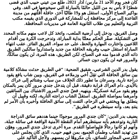
كان فجر يوم الأحد 21 مارس/ آذار 2021، طلع من عيني حبيب الذي قضى
شطرًا لا بأس به من الليل حالمًا بالمباراة التي سيخوضها في الغد. وفي
بواكير الصباح الأولى، استقل هو و19 طالبًا آخرَ، حافلة أقلّتهم من مدينة
القاعدة إلى مركز محافظة إب للمشاركة في الدوري الذي يقيمه مكتب
التربية والتعليم بين طلاب الثانوية العامة في مديريات المحافظة.
وصل الفريق، ودخل إلى أرضية الملعب، واتخذ كل لاعب منهم مكانه المحدد
في التشكيلة. صفّر الحكم معلنًا بداية المباراة، وتدحرجت الكرة بين أقدام
اللاعبين واختارت المهارة والحظ، على حد سواء، الفريق الفائز. عقب انتهاء
المباراة استقل حبيب وفريقه الحافلة من جديد واستداروا سالكين الطريق
ذاته الذي قدموا منه في الصباح، لكن الطريق، هذه المرة، لن يكون سالكًا،
والمرور فيه لن يكون دون خسائر.
يقول بدر الدين الشرعبي، شقيق الضحية: “في الطريق حدثت مشادّة كلامية
بين سائق الحافلة التي تقِلّ أخي وزملاءه في الفريق، وبين شاب يافع يقود
دراجة نارية. وسرعان ما تطور ذلك الخلاف من سباب وشتائم إلى عراك
بالأيدي. دام العراك قرابة دقيقة، قبل أن يتدخل جندي مرور كان يمر بالمكان
وهو يقود مركبة عسكريّةً، وينهيه. فضّ جندي المرور الاشتباك بين السائقين
وأمرهما بمواصلة الطريق. استقلّ الشاب دراجته النارية، لكنه وقبيل أن
ينطلق بها ويختفي في الزحام، التفت إلى سائق الحافلة وأخبره بأن الأمر لم
ينتهِ بعد، وأنه سينتظره في الطريق”.
يضيف بدر الدين: “كان جندي المرور موجودًا حينما هددهم سائق الدراجة
النارية وتوعدهم بأنه سينتظرهم أمام النقطة الأمنية الواقعة في سائلة جبلة،
وأنهم لو كانوا رجالًا فليواصلوا التقدم. مرة أخرى تدخل جندي المرور، وهوّن
من تهديد الشاب وطمأن الجميع، بمن فيهم حبيب، الذي كان يجلس على
الكرسي المجاور للسائق، بأن مكروهًا لن يمسهم. ولأجل التأكيد على