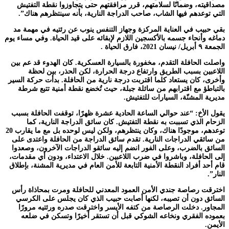
مصداقيته، وضمانًا لسلامتهم، قرر مرافقتهم حتى يتجاوزوا نقطة التفتيش
التي توعدهم فيها الشاب، صاحب الدراجة النارية، بأنه سينتظرهم هناك”.
بقي حبيب في العناية المركزة وجهاز التنفس ينوب عن رئتيه في مهمة مد
دماغه وأنحاء جسمه بالأكسجين اللازم لإبقائه على قيد الحياة. وفي مساء يوم
الجمعة ٩ أبريل/ نيسان 2021، فارق الحياة .
واصلت الحافلة التقدم، مخفورة بالسيارة العسكرية. كان الهدوء قد عم بين
اللاعبين بسبب الطريق وارتفاع درجة الحرارة، لكن الحذر، بين لحظة
وأخرى، كان يستعاد كلما اقتربت درجة نارية من الحافلة. بدأت حركة السير
بالتباطؤ مع اقترابهم من سائلة جبلة، حيث تُخضع نقطة أمنية تتبع شرطة
مديرية المشنّة، السيارات للتفتيش.
يقول الأخ: “عند حوالي الساعة الحادية عشرة ظهرًا، توقفت الحافلة بسبب
الزحام الذي تسببت به نقطة التفتيش. كان سائق الدراجة النارية، كما
توعدهم، موجودًا هناك، وكان ينتظرهم، ولكن ليس لوحده بل مع ما يقارب 20
من سائقي الدراجات النارية. تقدم سائق الدراجة من الحافلة واعتدى على
السائق بالضرب، وعلى الفور انضم إليه سائقو الدراجات الآخرون، وصعدوا
إلى الحافلة، وباشروا في ضرب اللاعبين. خلال الاعتداء، ودون أي مقدمات،
قام أحد أفراد النقطة الأمنية التابعة للأمن العام في مديرية المشنة، بإطلاق
النار”.
اخترقت رصاصة جندي الأمن العمود المعدني للحافلة ومرت بمحاذاة رأس
السائق دون أن تصيبه، لكنها أصابت حبيب الذي كان يجلس على الكرسي
المجاور. دخلت الرصاصة من كتفه الأيسر واخترقت صدره ورئتيه مرورًا
بعموده الفقري ونخاعه الشوكي قبل أن تستقر أخيرًا وتسكن في ضلعه
الأيمن.