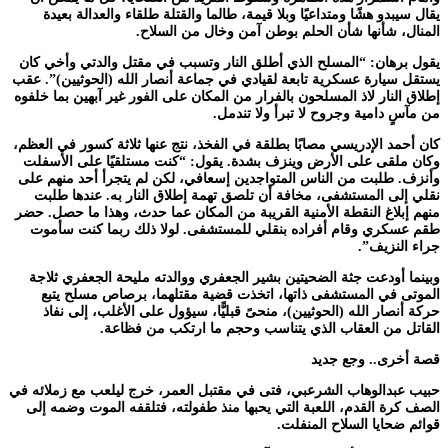
يقال سيبدو هشًا ومتداعيًا وبلا قيمة، طالما والقتلة طلقاء والعدالة بعيدة
المنال، شأنها شأن الحلم بوطن آمن وخال من السلاح.
يقول برهان: “المسلح الذي أطلق النار وتسبب في مقتل والدتي وأخي كان
يستقل سيارة عسكرية تابعة لقيادي في جماعة أنصار الله (الحوثيين)”. عقب
إطلاق النار لاذ المسلحون بالفرار من المكان على الفور غير آبهين بما خلفوه
من مآسٍ دامية وجروح لا تبرأ ولا تندمل.
كان أحمد الإدريسي مصابًا بطلقة في الفخذ، نتج عنها ثلاثة كسور في العظم،
وكان ملقى على الأرض وينزف بشدة. يقول: “كنت مستلقيًا على الأسفلت
وأنزف. طلبت من الناس المتواجدين إسعافي، لكن لم يتجرأ أحد منهم على
نقلي إلى المستشفى، مخافة أن تلصق تهمة إطلاق النار به. عندها طلبت
منهم إبلاغ النقطة الأمنية القريبة من المكان عما حدث، وهذا ما حصل. حضر
طقم عسكري وقام أفراده بنقلي للمستشفى. لولا ذلك ربما كنت سأموت
جراء النزيف”.
وبينما أودعت جثة الضحيتين بشير الجعفري ووالدته مليحة الجعفري ثلاجة
الموتى في المستشفى ذاتها، اتخذت قضية مقتلهما، برصاص مسلح يتبع
حركة أنصار الله (الحوثيين)، منحىً قبليًّا، سيؤول على الأغلب، إلى نفاذ
القاتل من العقاب الذي يتناسب وحجم ما ارتكب من فظاعة.
قصة أخرى.. وجع جديد
حبيب عبدالوهاب الشرعبي، فتى في مقتبل العمر، خرج ليلعب مع زملائه في
الصف كرة القدم، اللعبة التي يحبها منذ طفولته، فتلقفه الموت وضمه إلى
قوائم ضحايا السلاح المنفلت.