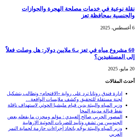
نقلة نوعية في خدمات مصلحة الهجرة والجوازات
والجنسية بمحافظة تعز
6 أغسطس، 2025
60 مشروع مياه في تعز بـ6 ملايين دولار: هل وصلت فعلاً
إلى المستفيدين؟
20 مايو، 2025
أحدث المقالات
إدارة فندق روتانا ترد على رواية «الاقتحام» وتطالب بتشكيل
لجنة مستقلة للتحقيق وكشف ملابسات الواقعة…
وزير المياه والبيئة يدين قيام مليشيا الحوثي لاستهداف ناقلة
نفط قبالة مدينة المخا
المصور الحربي صالح العبيدي : مؤلم ومحزن ما يفعله بعض
الجنوبيين من تشفٍ وتأييد للضربات الحوثية الإرهابية
وزير المياه والبيئة يوجّه باتخاذ إجراءات حازمة لحماية النمر
العربي