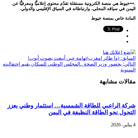
.•••خيوط هي منصة الكترونية مستقلة تقدّم محتوى إعلاميًّا ومعرفيًّا عن
اليمن في سياقه المحلي، وارتباطاته في السياق الإقليمي والدولي.
المادة خاص بمنصة خيوط
السابق:
(وا طائر امغرب)تهامة حين أينعت بصوت أيوب!
التالي:
بحضور وزير الصحة ..المجلس الوطني للسكان يقيم احتفاليته
السنوية
مقالات مشابهة
شركة الراعبي للطاقة الشمسية… استثمار وطني يعزز
التحول نحو الطاقة النظيفة في اليمن
4 يناير، 2026