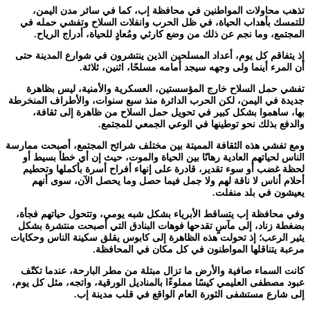
تذهب محاولات المواطنين في محافظة إب، كما في سائر مدن اليمن،
للتمسك بأهداب الحياة، في ظل الحرب وانفلات السلاح وتفشي حمله في
المجتمع، وما نجم عن ذلك من وضع كارثي ومُعادٍ للحياة، أدراج الرياح.
إذ يتفاقم كل يوم، أعداد المسلحين الذين ينتشرون في شوارع المدينة حتى
أن المرء أينما ولى وجهه سيجد أمامه مسلحًا، اثنين، ثلاثة.
تفشي حمل السلاح خارج المؤسستين، العسكرية والأمنية، ليس بظاهرة
جديدة في اليمن، لكن الحرب الدائرة منذ سبع سنوات، والأطراف المنخرطة
بها، ساهموا بشكل كبير في تحويل حمل السلاح من ظاهرة إلى ثقافة،
والدفع بذلك نحو توطينها في الوعي الجمعي للمجتمع.
ومع تفشي هذه الثقافة المميتة بين مختلف شرائح المجتمع، أصبحت ممارسة
الناس لحياتهم العادية رهانًا بين الحياة والموت، حيث إن أي خطأ بسيط أو
لحظة غضب أو سوء تقدير، قادرة على إنهاء أفراح أسرة بأكملها وتحطيم
أحلام أناس لا ناقة لهم ولا جمل فيما حصل وما يحصل الآن، سوى أنهم
يعيشون في بلد منفلت.
وفي محافظة إب يتساقط الأبرياء بشكل شبه يومي، وتتحول حياتهم فجأة،
بضغطة زناد، إلى مآسٍ تقدحها فوهات البنادق التي أصبحت منتشرة بشكل
يثير الرعب؛ إذ تحولت هذه الظاهرة إلى كابوس يقلق سكينة الناس وحكايات
مرعبة يتناقلها المواطنون في كل مكان في المحافظة.
كانت السماء صافية والأرض ما تزال مبتلة من مطر البارحة، عندما تكتّف
عبود مصطفى العليمي كيسًا مملوءًا بالمناديل الورقية، واتجه، مثل كل يوم،
إلى شارع مستشفى الثورة العام الواقع في قلب مدينة إب.