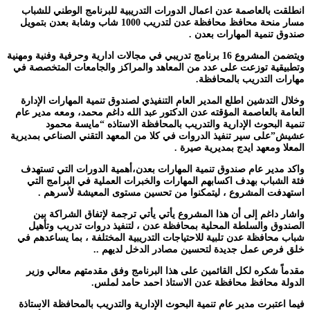
انطلقت بالعاصمة عدن اعمال الدورات التدريبية للبرنامج الوطني للشباب
مسار منحة محافظ محافظة عدن لتدريب 1000 شاب وشابة بعدن بتمويل
صندوق تنمية المهارات بعدن .
ويتضمن المشروع 16 برنامج تدريبي في مجالات ادارية وحرفية وفنية ومهنية
وتطبيقية توزعت على عدد من المعاهد والمراكز والجامعات المتخصصة في
مهارات التدريب بالمحافظة.
وخلال التدشين اطلع المدير العام التنفيذي لصندوق تنمية المهارات الإدارة
العامة بالعاصمة المؤقته عدن الدكتور عبد الله داغم محمد، ومعه مدير عام
تنمية البحوث الإدارية والتدريب بالمحافظة الاستاذه “مايسة محمود
عشيش”على سير تنفيذ الدروات في كلا من المعهد التقني الصناعي بمديرية
المعلا ومعهد ايدج بمديرية صيرة .
واكد مدير عام صندوق تنمية المهارات بعدن،أهمية الدورات التي تستهدف
فئة الشباب بهدف اكسابهم المهارات والخبرات العملية في البرامج التي
استهدفت المشروع ، ليتمكنوا من تحسين مستوى المعيشة لأسرهم .
واشار داغم إلى أن هذا المشروع يأتي يأتي ترجمة لإتفاق الشراكة بين
الصندوق والسلطة المحلية بمحافظة عدن ، لتنفيذ دروات تدريب وتأهيل
شباب محافظة عدن تلبية للاحتياجات التدريبية المختلفة ، بما يساعدهم في
خلق فرص عمل جديدة لتحسين مصادر الدخل لديهم ..
مقدماً شكره لكل القائمين على هذا البرنامج وفق مقدمتهم معالي وزير
الدولة محافظ محافظة عدن الاستاذ احمد حامد لملس.
فيما اعتبرت مدير عام تنمية البحوث الإدارية والتدريب بالمحافظة الاستاذة