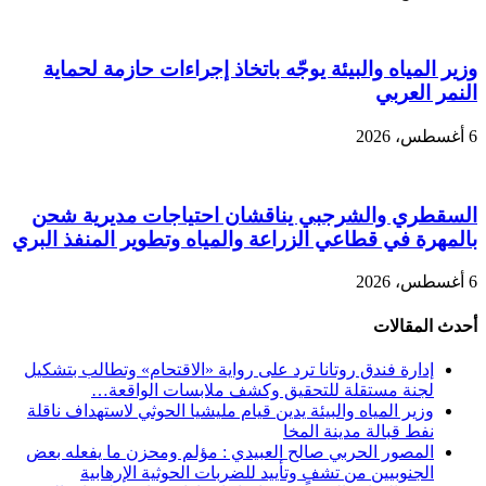
وزير المياه والبيئة يوجّه باتخاذ إجراءات حازمة لحماية
النمر العربي
6 أغسطس، 2026
السقطري والشرجبي يناقشان احتياجات مديرية شحن
بالمهرة في قطاعي الزراعة والمياه وتطوير المنفذ البري
6 أغسطس، 2026
أحدث المقالات
إدارة فندق روتانا ترد على رواية «الاقتحام» وتطالب بتشكيل
لجنة مستقلة للتحقيق وكشف ملابسات الواقعة…
وزير المياه والبيئة يدين قيام مليشيا الحوثي لاستهداف ناقلة
نفط قبالة مدينة المخا
المصور الحربي صالح العبيدي : مؤلم ومحزن ما يفعله بعض
الجنوبيين من تشفٍ وتأييد للضربات الحوثية الإرهابية