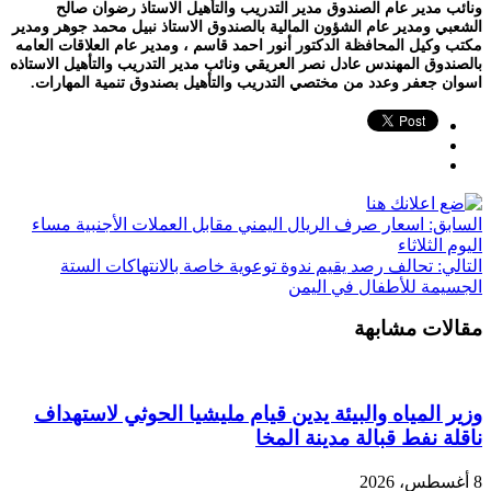
ونائب مدير عام الصندوق مدير التدريب والتأهيل الاستاذ رضوان صالح
الشعبي ومدير عام الشؤون المالية بالصندوق الاستاذ نبيل محمد جوهر ومدير
مكتب وكيل المحافظة الدكتور أنور احمد قاسم ، ومدير عام العلاقات العامه
بالصندوق المهندس عادل نصر العريقي ونائب مدير التدريب والتأهيل الاستاذه
اسوان جعفر وعدد من مختصي التدريب والتأهيل بصندوق تنمية المهارات.
السابق:
اسعار صرف الريال اليمني مقابل العملات الأجنبية مساء
اليوم الثلاثاء
التالي:
تحالف رصد يقيم ندوة توعوية خاصة بالانتهاكات الستة
الجسيمة للأطفال في اليمن
مقالات مشابهة
وزير المياه والبيئة يدين قيام مليشيا الحوثي لاستهداف
ناقلة نفط قبالة مدينة المخا
8 أغسطس، 2026