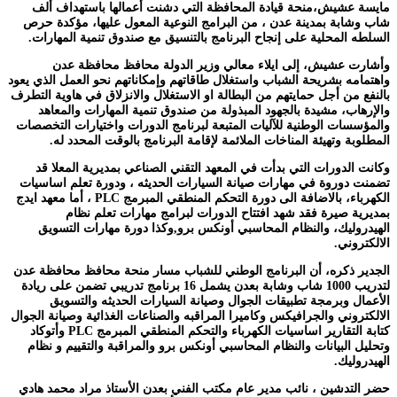
مايسة عشيش،منحة قيادة المحافظة التي دشنت أعمالها باستهداف ألف
شاب وشابة بمدينة عدن ، من البرامج النوعية المعول عليها، مؤكدة حرص
السلطه المحلية على إنجاح البرنامج بالتنسيق مع صندوق تنمية المهارات.
وأشارت عشيش، إلى ايلاء معالي وزير الدولة محافظ محافظة عدن
واهتمامه بشريحة الشباب واستغلال طاقاتهم وإمكاناتهم نحو العمل الذي يعود
بالنفع من أجل حمايتهم من البطالة او الاستغلال والانزلاق في هاوية التطرف
والإرهاب، مشيدة بالجهود المبذولة من صندوق تنمية المهارات والمعاهد
والمؤسسات الوطنية للآليات المتبعة لبرنامج الدورات واختيارات التخصصات
المطلوبة وتهيئة المناخات الملائمة لإقامة البرنامج بالوقت المحدد له.
وكانت الدورات التي بدأت في المعهد التقني الصناعي بمديرية المعلا قد
تضمنت دوروة في مهارات صيانة السيارات الحديثه ، ودورة تعلم اساسيات
الكهرباء، بالاضافة الى دورة التحكم المنطقي المبرمج PLC ، أما معهد ايدج
بمديرية صيرة فقد شهد افتتاح الدورات لبرامج مهارات تعلم نظام
الهيدروليك، والنظام المحاسبي أونكس برو,وكذا دورة مهارات التسويق
الالكتروني.
الجدير ذكره، أن البرنامج الوطني للشباب مسار منحة محافظ محافظة عدن
لتدريب 1000 شاب وشابة بعدن يشمل 16 برنامج تدريبي تضمن على ريادة
الأعمال وبرمجة تطبيقات الجوال وصيانة السيارات الحديثه والتسويق
الالكتروني والجرافيكس وكاميرا المراقبه والصناعات الغذائية وصيانة الجوال
كتابة التقارير اساسيات الكهرباء والتحكم المنطقي المبرمج PLC وأتوكاد
وتحليل البيانات والنظام المحاسبي أونكس برو والمراقبة والتقييم و نظام
الهيدروليك.
حضر التدشين ، نائب مدير عام مكتب الفني بعدن الأستاذ مراد محمد هادي