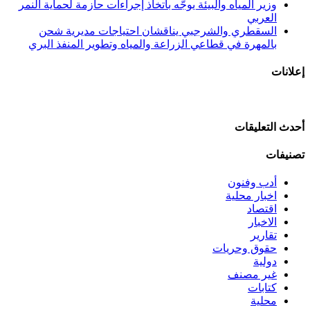
وزير المياه والبيئة يوجّه باتخاذ إجراءات حازمة لحماية النمر
العربي
السقطري والشرجبي يناقشان احتياجات مديرية شحن
بالمهرة في قطاعي الزراعة والمياه وتطوير المنفذ البري
إعلانات
أحدث التعليقات
تصنيفات
أدب وفنون
اخبار محلية
اقتصاد
الاخبار
تقارير
حقوق وحريات
دولية
غير مصنف
كتابات
محلية