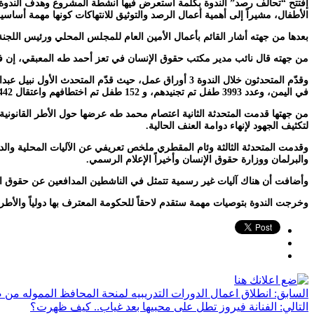
إفتتح “تحالف رصد” الندوة بكلمة استعرض فيها أنشطة المشروع وهدف الندوة الت
الأطفال، مشيراً إلى أهمية أعمال الرصد والتوثيق للانتهاكات كونها مهمة أساسية
بعدها من جهته أشار القائم بأعمال الأمين العام للمجلس المحلي ورئيس اللجنة
من جهته قال نائب مدير مكتب حقوق الإنسان في تعز أحمد طه المعبقي، إن في القانون الدولي الإنساني 25 مادة تختص بحماية حقوق الأطفال في ظل النزاع ا
في اليمن، وعدد 3993 طفل تم تجنيدهم، و 152 طفل تم اختطافهم واعتقال 442 آخرين، فضلا عن رصد 672 هجوم على مرفق تعليمي بين عامي 2015 – 2020.
من جهتها قدمت المتحدثة الثانية اعتصام محمد طه عرضها حول الأطر القانونية و
لتكثيف الجهود لإنهاء دوامة العنف الحالية.
وقدمت المتحدثة الثالثة وئام المقطري ملخص تعريفي عن الآليات المحلية والد
والبرلمان ووزارة حقوق الإنسان وأخيراً الإعلام الرسمي.
وأضافت أن هناك آليات غير رسمية تتمثل في الناشطين المدافعين عن حقوق الإن
وخرجت الندوة بتوصيات مهمة ستقدم لاحقاً للحكومة المعترف بها دولياً والأطر
السابق:
انطلاق اعمال الدورات التدريبيه لمنحة المحافظ المموله من 
التالي:
الفنانة فيروز تطل على محبيها بعد غياب.. كيف ظهرت؟