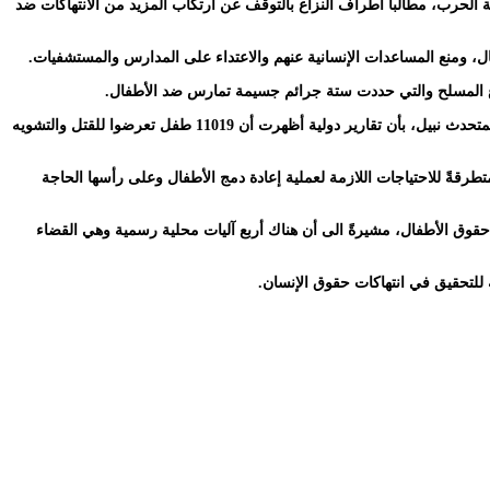
 الحرب، مطالباً أطراف النزاع بالتوقف عن ارتكاب المزيد من الانتهاكات ضد
ال، ومنع المساعدات الإنسانية عنهم والاعتداء على المدارس والمستشفيات.
وقدّم المتحدثون خلال الندوة 3 أوراق عمل، حيث قدّم المتحدث الأول نبيل عبدالحفيظ، ورقة بعنوان التعريف بالانتهاكات الستة الجسيمة للأطفال باليمن.وأفاد المتحدث نبيل، بأن تقارير دولية أظهرت أن 11019 طفل تعرضوا للقتل والتشويه
طرقةً للاحتياجات اللازمة لعملية إعادة دمج الأطفال وعلى رأسها الحاجة
حقوق الأطفال، مشيرةً الى أن هناك أربع آليات محلية رسمية وهي القضاء
 للتحقيق في انتهاكات حقوق الإنسان.