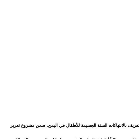
نوبي محافظة تعز، الندوة التوعوية الخاصة بالتعريف بالانتهاكات الستة الجسيمة للأطفال في اليمن، ضمن مشروع تعزيز