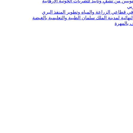
يين من تشفٍ وتأييد للضربات الحوثية الإرهابية
ربي
 قطاعي الزراعة والمياه وتطوير المنفذ البري
هائية لمدينة الملك سلمان الطبية والتعليمية بالغيضة
ف بالمهرة