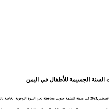
ت الستة الجسيمة للأطفال في اليمن
دشن التحالف اليمني لرصد انتهاكات حقوق الإنسان في اليمن، أمس الاثنين 7 اغسطس2023 في مدينة النشمة ج