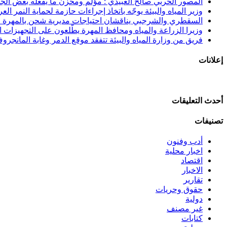
المصور الحربي صالح العبيدي : مؤلم ومحزن ما يفعله بعض الجنوب
وزير المياه والبيئة يوجّه باتخاذ إجراءات حازمة لحماية النمر الع
السقطري والشرجبي يناقشان احتياجات مديرية شحن بالمهرة في
وزيرا الزراعة والمياه ومحافظ المهرة يطّلعون على التجهيزات الن
فريق من وزارة المياه والبيئة تتفقد موقع الدمر وغابة المانجرو
إعلانات
أحدث التعليقات
تصنيفات
أدب وفنون
اخبار محلية
اقتصاد
الاخبار
تقارير
حقوق وحريات
دولية
غير مصنف
كتابات