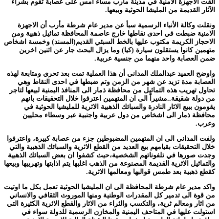
ألقت الاجهزة الامنية في مدينة مأرب مساء امس على عصابة تقوم بشراء
الآثار القديمة من المليشا الحوثية وبيعها.
ونقلت وكالة الأنباء الرسمية سبأ عن مدير عام شرطة مأرب أن الاجهزة
الامنية ضبطت في احدى نقاطها خارج عاصمة المحافظة تماثيل ذهبية ومن
الاحجاز الكريمة مكتوب عليها بالخط السبئي القديم(المسند) وخمسة اشخاص
متهمين كانوا يستقلون سيارة (كيا) وما يزال البحث جار عن اثنين اخرين
ضمن العصابة واحد منهما من جنسية عربية.
واوضح العميد عبدالملك المداني أن هذا العملية تمت بعد تحري ومتابعة لهذه
العصابة مدة تزيد عن شهر من الزمن وتم ضبطها في احدى النقاط وهي
تحاول تهريب هذه التماثيل من محافظة ذمار الى المنافذ اليمنية لبيعها لتاجر
من دولة شقيقة..مشيراً الى ان المتهمين اعترفوا خلال التحقيقات بانهم
يقومون ببيع الاثار النادرة والسبائك الذهبية الاثرية للمليشيا الحوثية في
محافظة ذمار الى اشخاص من دول عربية واجنبية عبر وسطاء محليين
وعرب.
ولفت المداني الى ان المتهمين المضبوطين جزء من عصابة كبيرة، واعترفوا
خلال التحقيقات بقيامهم بيع العديد من القطع الاثرية والسبائك الذهبية والتي
وجدت صورها في تلفوناتهم الشخصية،حيث كشفوا ان بعض السبائك الذهبية
والتماثيل الاثرية القديمة المصنوعة من الذهب اغلبها يتم اذابتها وتهريبها وبيعها
كقطع ذهبية بعد طمس قوالبها ومعالمها الاثرية.
واكد مدير عام شرطة المحافظة الى ان المليشيا الحوثية تعمل بكل ما اوتيت
من قوة الى تدمير كل المقدرات الوطنية ومنها الموروث الثقافي والانساني
من اثار ومعالم ثرية، والتكسب والثراء من الاثار والقطع الاثرية الكثيرة التي
استولت عليها في المتاحف اليمنية والمخازن الرسمية للدولة سواء في