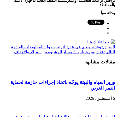
براقش او امانة العاصمة او ذمار..مثمنا اليقظة العالية للاجهزة الامنية
بالمحافظة.
وكالة سبأ
السابق:
وفد سويدي في عدن لترتيب جولة المفاوضات القادمة
التالي:
قناة يمن شباب.. المسار المشبوه بين الميلاد والأهداف
مقالات مشابهة
وزير المياه والبيئة يوجّه باتخاذ إجراءات حازمة لحماية
النمر العربي
6 أغسطس، 2026