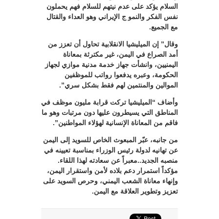
السلام يؤكد على عدم نيتهم للسلام فهم يحملون
نفس الفكر والنمو ج الإيراني وهو العداء والقتال
مع الجميع.
وقال” إن الميليشيا الانقلابية تحاول أن تعزز من
أمد الصراع في اليمن، غير مكترثة بمعاناة
اليمنيين، وانشأت جهاز خدمة مدنية موازي لجهاز
الحكومة، وعبره يدفعوا رواتب للموظفين
الموالين والمنتمين لهم فقط بشكل سري”.
وأضاف “الميليشيا تركت قرابة مليون موظف في
المناطق التي يسيطرون عليها دون مرتبات وهو ما
فاقم من المعاناة الإنسانية لهؤلاء المواطنين”.
من جانبه، عبّر المبعوث الخاص للسويد إلى اليمن
عن تهانيه لدولة رئيس الوزراء بمناسبة تعيينه في
منصبه الجديد..معبراً عن سعادته لهذا اللقاء.
مؤكداً استمرار دعم بلاده لأمن واستقرار اليمن،
وإنهاء معاناة الشعب اليمني، وحرص السويد على
تعزيز وتطوير العلاقة مع اليمن.