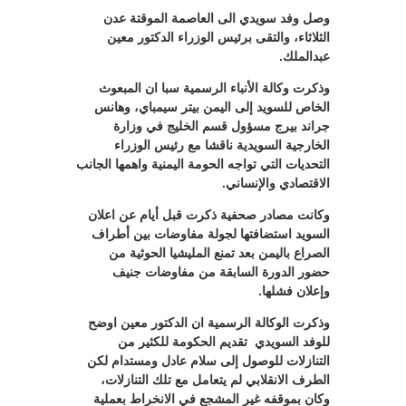
وصل وفد سويدي الى العاصمة الموقتة عدن
الثلاثاء، والتقى برئيس الوزراء الدكتور معين
عبدالملك.
وذكرت وكالة الأنباء الرسمية سبا ان المبعوث
الخاص للسويد إلى اليمن بيتر سيمباي، وهانس
جراند بيرج مسؤول قسم الخليج في وزارة
الخارجية السويدية ناقشا مع رئيس الوزراء
التحديات التي تواجه الحومة اليمنية واهمها الجانب
الاقتصادي والإنساني.
وكانت مصادر صحفية ذكرت قبل أيام عن اعلان
السويد استضافتها لجولة مفاوضات بين أطراف
الصراع باليمن بعد تمنع المليشيا الحوثية من
حضور الدورة السابقة من مفاوضات جنيف
وإعلان فشلها.
وذكرت الوكالة الرسمية ان الدكتور معين اوضح
للوفد السويدي
تقديم الحكومة للكثير من
التنازلات للوصول إلى سلام عادل ومستدام لكن
الطرف الانقلابي لم يتعامل مع تلك التنازلات،
وكان بموقفه غير المشجع في الانخراط بعملية