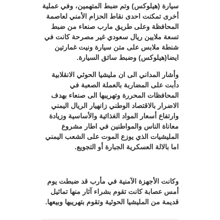
سيارة (هيلوكس) وتم ضبط المتهمين، وفي عملية
أخرى تمكنت احدى نقاط الحزام الأمني لعاصمة
المحافظة وعلى طريق مارب صنعاء من ضبط
تسعة ملايين ريال سعودي غير مصرحة كانت في
شنطة ملابس على متن سيارة ونيت غمارتين
ايضا(هيلوكس) وضبط سائق السيارة.
وأشار المداني الى ان مليشيا الحوثي الانقلابية
دأبت على المضاربة بالعملة الصعبة في
المحافظات المحررة وتهريبها الى صنعاء بهدف
الاضرار بالاقتصاد الوطني زانهيار الريال اليمني
وارتفاع أسعار المواد الغذائية والأساسية وزيادة
معاناة الناس والمواطنين في اطار مشروع
المليشيات الذي يوزع الموت على الشعب اليمني
اما بالالة العسكرية الجبارة أو التجويع.
وكانت الأجهزة الآمنية في مأرب قد ضبطت يوم
أمس عصابة كانت تقوم بشراء آثار منها تماثيل
قديمة من المليشيا الحوثية وتقوم بتهريبها وبيعها.