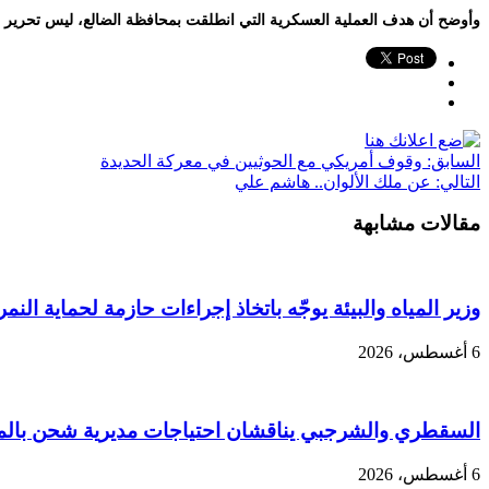
وأوضح أن هدف العملية العسكرية التي انطلقت بمحافظة ⁧الضالع⁩، ليس تحرير الحقب ودمت فحسب، لافتاً إلى أن قوات الجيش تجاوزت تحصينات المليشيات الانقلابية وحررت العديد من المواقع الاستراتيجية في غضون 23 ساعة.
السابق:
وقوف أمريكي مع الحوثيين في معركة الحديدة
التالي:
عن ملك الألوان.. هاشم علي
مقالات مشابهة
وزير المياه والبيئة يوجّه باتخاذ إجراءات حازمة لحماية النمر
6 أغسطس، 2026
السقطري والشرجبي يناقشان احتياجات مديرية شحن بالمهر
6 أغسطس، 2026