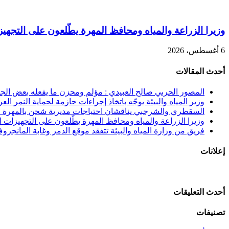
وزيرا الزراعة والمياه ومحافظ المهرة يطّلعون على التجهيزا
6 أغسطس، 2026
أحدث المقالات
المصور الحربي صالح العبيدي : مؤلم ومحزن ما يفعله بعض الجنوب
وزير المياه والبيئة يوجّه باتخاذ إجراءات حازمة لحماية النمر الع
السقطري والشرجبي يناقشان احتياجات مديرية شحن بالمهرة في
وزيرا الزراعة والمياه ومحافظ المهرة يطّلعون على التجهيزات الن
فريق من وزارة المياه والبيئة تتفقد موقع الدمر وغابة المانجرو
إعلانات
أحدث التعليقات
تصنيفات