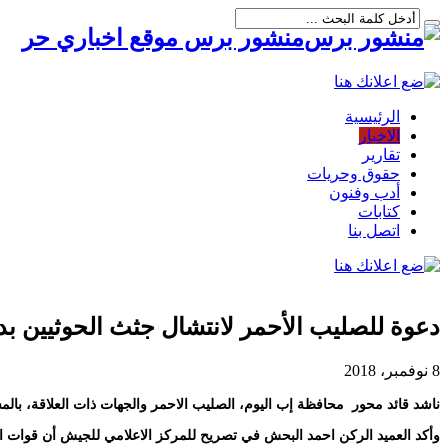
منشور برس موقع اخباري حر
الرئيسية
الاخبار
تقارير
حقوق وحريات
أدب وفنون
كتابات
اتصل بنا
دعوة للصليب الأحمر لانتشال جثث الحوثيين ب
8 نوفمبر، 2018
ناشد قائد محور ⁧ محافظة إب⁩ اليوم، الصليب الاحمر والجهات ذات العلاقة، ب
وأكد⁩ العميد الركن احمد البحش في تصريح للمركز الاعلامي للجيش أن قوات ا