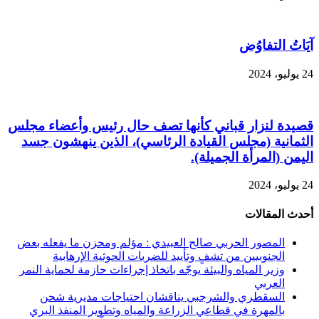
آيَاتُ التفاوُض
24 يوليو، 2024
قصيدة لنزار قباني كأنها تصف حال رئيس وأعضاء مجلس
الثمانية (مجلس القيادة الرئاسي)، الذين ينهشون جسد
اليمن (المرأة الجميلة).
24 يوليو، 2024
أحدث المقالات
المصور الحربي صالح العبيدي : مؤلم ومحزن ما يفعله بعض
الجنوبيين من تشفٍ وتأييد للضربات الحوثية الإرهابية
وزير المياه والبيئة يوجّه باتخاذ إجراءات حازمة لحماية النمر
العربي
السقطري والشرجبي يناقشان احتياجات مديرية شحن
بالمهرة في قطاعي الزراعة والمياه وتطوير المنفذ البري