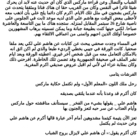
الشباب والنضال وعن قراءة ماركس الذي كان أي حديث عنه لابد ان يحرك
شيئا غائرا في النفس وكان من الغريب حقا ان هناك فنانا ومثقفا يتحدث عن
ماركس بشجون في مثل تلك الايام. اكرم كان دائما يلح علي بأن اذهب معه
لأحظى ببعض الوقت مع هاشم علي الذي لديه موعد ثابت في الجلوس على
ناصية شارع 26 سبتمر المقابل لمنزله. ستجده هناك ما بين التاسعة والعاشرة
صباحا. لكني حينها كنت بطبيعة جبانة وما يمكن تسميته برهاب المشهورين
خصوصا أولئك الذين احبهم واتمنى من اعماقي الالتقاء بهم.
في المساء وجدت صحفي يبحث عن كتابات عن هاشم علي لكي يعد ملفا
صحفيا. كانت الورقة في جيبي بخطي الرديء طبعا والذي لم اكن اثق انه
بالامكان التعامل معه من قبل شخص آخر غيري. اعطيته الورقة وبعد ايام
نشر الملف في صحيفة الجمهورية وقد تضمن تلك الخاطرة. افرحني ذلك
وكان بمثابة عزاء لي لأني لم اقبل عروض صديقي اكرم المغرية.
الفرشات يتامى
رحل ملك اللون «المعلم الأول» ولم تكتمل حكاية ماركس
كان أكرم قد وعدنا بأنه عندما يلتقي بصديقه
هاشم علي _ يقولها بشيء من الفخر _ سيستأنف مناقشته حول ماركس
وأيام العذاب عن سر حبه لتعز والجنون بها
تعز الآن يتيمة كيتمنا مشدوهين أمام آخر عبارة قالها أكرم عن هاشم علي
وعن حديث لم يكتمل
كان أكرم يقول:« أن هاشم علي لايزال بروح الشباب