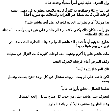
وإن التعرف عليه ليس أمراً صعباً: وجدته هناك
في شارع 62 وحملقت به كثيراً, كانت ملامحه مطبوعة في ذهني, يشبه
لوحاته التي كانت تصلنا عبر الجرائد والمجلات مع صوره أحياناً
بدا مرتبكاً أمام نظراتي الحادة قلت له: هل أنت هاشم علي؟
هز رأسه فكان ذلك يكفي لاقتحام عالم هاشم علي عن قرب وأصبحنا أصدقاء
منذ تلك اللحظة»
شارع 62 يتيم أيضاً فقد طلة هاشم الصباحية وتلك النظرة المتفحصة التي
ترى كل يوم شيئاً جديداً
مات هاشم علي يا أكرم وذهبت معه لوحات كثيرة كانت لاتزال في مخيلته
وقف المرض أمام فرشاة لاتعرف التعب
تلك الفرشاة يتيمة أيضاً
لكن هاشم علي لم يمت.. روحه ستظل في كل لوحة تضج بصمت وتعمل
بصمت
تعلمنا الجمال.. تحلق بأرواحنا عالياً
لنتعرف على هاشم علي من جديد كل صباح نتبادل رائحة المشاقر
وعند الظهيرة سنقف قليلاً أمام بائعة الملوج