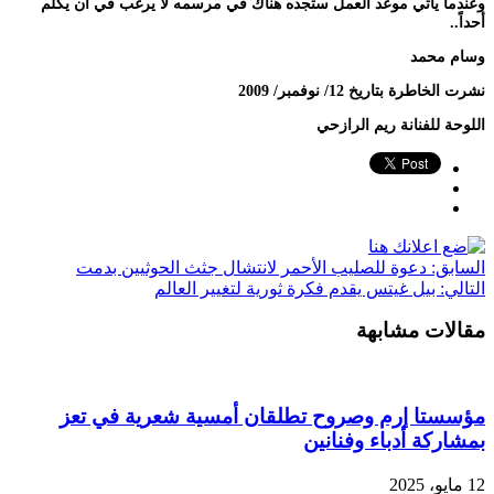
وعندما يأتي موعد العمل ستجده هناك في مرسمه لا يرغب في أن يكلم
أحداً..
وسام محمد
نشرت الخاطرة بتاريخ 12/ نوفمبر/ 2009
اللوحة للفنانة ريم الرازحي
السابق:
دعوة للصليب الأحمر لانتشال جثث الحوثيين بدمت
التالي:
بيل غيتس يقدم فكرة ثورية لتغيير العالم
مقالات مشابهة
مؤسستا إرم وصروح تطلقان أمسية شعرية في تعز
بمشاركة أدباء وفنانين
12 مايو، 2025