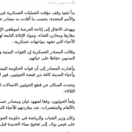
14 نوفمبر، 2018
بدأ تنفيذ وقف مؤقت للعمليات العسكرية في م
والأمم المتحدة، بحسب ما أفادت به مصادر 
ويهدف الاتفاق إلى إتاحة الفرصة لموظفي الإغ
مقارها ومخازن الغذاء، ومواد الإغاثة التابعة ل
الأحياء التي تشهد مواجهات عسكرية، .
وقالت المصادر العسكرية إن القوات اليمنية
المدنيين حفاظا على حياتهم.
وأشارت المصادر إلى أن قوات الحكومة اليمن
وأحياء المدينة كافة من قبضة الحوثيين، فور ا
وتحدث السكان عن قطع الحوثيين الاتصالات ا
الثلاثاء.
ولجأ الحوثيون، وفقا لشهود عيان ومصادر عس
بالألغام والمتفجرات، عند مغاردتهم للأحياء ال
وكان وزير الشباب والرياضة في حكومة الحو
على فيس بوك، إلى تفخيخ ميناء الحديدة قبل 