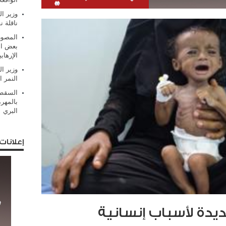
وزير ال
ناقلة ن
المصور
بعض ال
الإرهابي
وزير ال
النمر ا
السقطر
بالمهر
البري
إعلانات
يدة لأسباب إنسانية