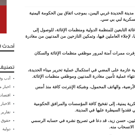
دينة الحديدة غربي اليمن، بموجب اتفاق بين الحكومة اليمنية
عسكرية لبي بي سي.
اثة التابعين للمنظمة الدولية ومنظمات الإغاثة، للوصول إلى
ها، لإجلاء العاملين فيها، وتمكين النازحين من المدنيين من مغادرة
أحدث ا
 وفرت ممرات آمنة لمرور موظفي منظمات الإغاثة والسكان
تصنيفا
ية عازمة على المضي في استكمال عملية تحرير ميناء الحديدة،
نتهاء عملية تأمين مغادرة المدنيين وموظفي منظمات الإغاثة.
أدب وف
اخبار م
لأرضية، والهاتف المحمول، وشبكة الإنترنت كافة منذ أمس
اقتصاد
الاخبار
كرية يمنية، إلى تفخيخ كافة المؤسسات والمرافق الحكومية
تي فقدوا السيطرة عليها في المدينة.
تقارير
حقوق 
ثيين، حسن زيد، قد دعا في تصريح نشره في حسابه الرسمي
الانسحاب منه.
دولية