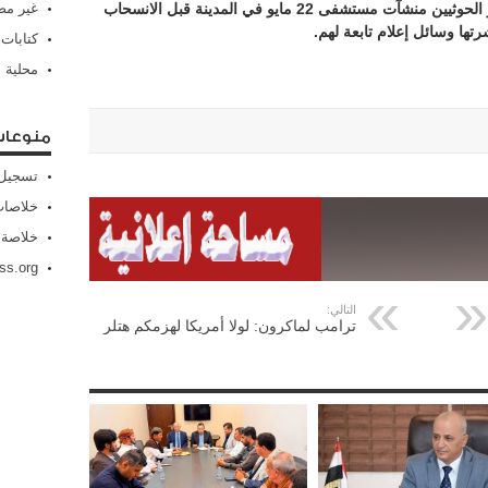
غير م
كما أفادت تقارير لمنظمات إغاثة دولية بتفجير الحوثيين منشآت مستشفى 22 مايو في المدينة قبل الانسحاب
تها وسائل إعلام تابعة لهم.
كتابات
محلية
منوعا
تسجيل 
خلاصات Feed الإد
خلاصة 
ss.org
التالي:
ترامب لماكرون: لولا أمريكا لهزمكم هتلر