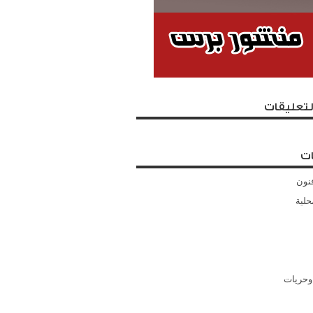
لتعليقات
ت
نون
حلية
وحريات