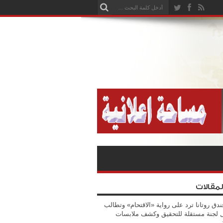
لمقالات
ندق روتانا ترد على رواية «الاقتحام» وتطالب
 لجنة مستقلة للتحقيق وكشف ملابسات
ة…