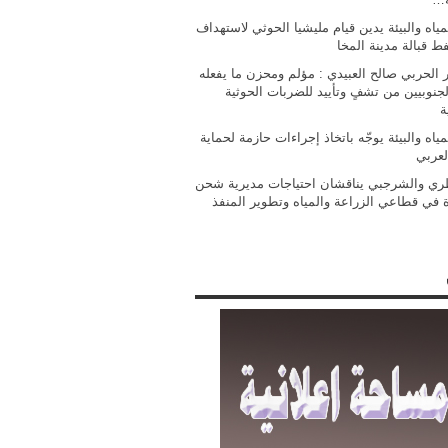
مياه والبيئة يدين قيام مليشيا الحوثي لاستهداف
فط قبالة مدينة المخا
 الحربي صالح العبيدي : مؤلم ومحزن ما يفعله
جنوبيين من تشفٍ وتأييد للضربات الحوثية
ة
مياه والبيئة يوجّه باتخاذ إجراءات حازمة لحماية
لعربي
ي والشرجبي يناقشان احتياجات مديرية شحن
ة في قطاعي الزراعة والمياه وتطوير المنفذ