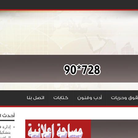
وق وحريات
أدب وفنون
كتابات
اتصل بنا
أحدث ا
إدارة ف
بتشكيل
الواقع