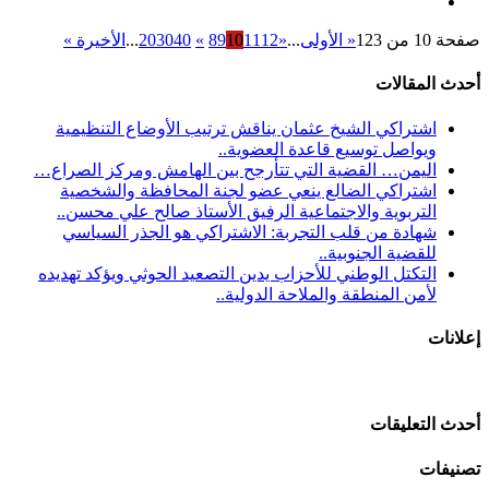
صفحة 10 من 123
« الأولى
...
«
12
11
10
9
8
»
40
30
20
...
الأخيرة »
أحدث المقالات
اشتراكي الشيخ عثمان يناقش ترتيب الأوضاع التنظيمية
ويواصل توسيع قاعدة العضوية..
اليمن… القضية التي تتأرجح بين الهامش ومركز الصراع…
اشتراكي الضالع ينعي عضو لجنة المحافظة والشخصية
التربوية والاجتماعية الرفيق الأستاذ صالح علي محسن..
شهادة من قلب التجربة: الاشتراكي هو الجذر السياسي
للقضية الجنوبية..
التكتل الوطني للأحزاب يدين التصعيد الحوثي ويؤكد تهديده
لأمن المنطقة والملاحة الدولية..
إعلانات
أحدث التعليقات
تصنيفات