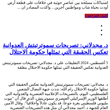
اشتباكات مسلحة بين عناصر حوثية في خلافات على قطعة أرض
أودت بحياة شاب ومواطنين آخرين .. واكدت المصادر ان ...
أكمل القراءة »
د. مجدلاني: تصريحات سموترتيتش العدوانية
تعكس الحقيقة التي تمثلها حكومة الاحتلال
5 أغسطس، 2024
التعليقات
على د. مجدلاني: تصريحات سموترتيتش
العدوانية تعكس الحقيقة التي تمثلها حكومة الاحتلال مغلقة
د. مجدلاني: تصريحات سموترتيتش العدوانية تعكس الحقيقة التي
تمثلها حكومة الاحتلال رام الله: نددت جبهة النضال الشعبي
الفلسطيني، اليوم، بالتصريحات الإعلامية العنصرية والعدوانية التي
أطلقها الوزير الإسرائيلي العنصري سموتريتش، الذي قال أن “موت
مليوني فلسطيني بغزة جوعاً، قد يكون عادلاً وأخلاقياً”. وقال الأمين
العام للجبهة د. أحمد مجدلاني أن مثل هذه التصريحات العنصرية