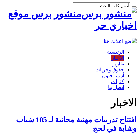
منشور برس موقع
اخباري حر
الرئيسية
الاخبار
تقارير
حقوق وحريات
أدب وفنون
كتابات
اتصل بنا
الاخبار
افتتاح تدريبات مهنية مجانية لـ 105 شباب
وشابة في لحج