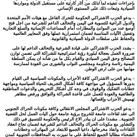
بإجراءات تنفيذه لما لذلك من أثار كارثية على مستقبل الدولة ومواردها
السيادية وتبعات ذلك على المستوى الإنساني.
– يدعو الحزب الاشتراكي الحكومة للتحرك الفاعل مع هيئات الأمم المتحدة
والدول الراعية للتسوية في اليمن والتحالف الداعم للشرعية من اجل فتح
أوسع عدد من الموانئ والمطارات أمام المساعدات الإنسانية والسلع التجارية
وتفعيل الآليات المناسبة لضمان استمرارية عملها وفق المعايير العالمية
والحفاظ على سلطات الدولة السيادية والقانونية.
– يشدد الحزب الاشتراكي على قيادة الشرعية والتحالف الداعم لها على
ضرورة العمل بعجالة لبلورة رؤية استراتيجية للشراكة التي تضمن توازن
المصالح وحق اليمن السيادي والقيام بكل ما من شأنه ان يمكن السلطة
اليمنية رئاسة وحكومة ومجلسي النواب والشورى من العودة لممارسة
مهامها من على ارض الوطن.
– يدعو الحزب الاشتراكي كافة الأحزاب والمكونات السياسية الى القيام
بدورها المسؤول في مواجهة كافة أشكال التجريف للحياة السياسية ومواجهة
خطابات التفكيك والوقوف في وجه كل أشكال التحريض والدعوات المناطقية
والطائفية والعودة للعمل على قاعدة الشراكة والتوافق ورفض مظاهر
تهميش الأحزاب وإقصائها.
– يدعو الحزب الاشتراكي المجلس الانتقالي وكافة مكونات الحراك الجنوبي
الى عقد لقاءات جامعة للخروج برؤية جامعة حول اليات العمل لحل القضية
الجنوبية.. مشددا على ان يبادر الاخ الرئيس والحكومة للتنسيق في ذلك
والتشاور مع مكونات الحراك والتحالف الداعم للشرعية لضمان نجاح انعقاد
اللقاءات وانفاذ مخرجاتها، داعيا الجميع للابتعاد عن المهاترات وخطابات
الشحناء مطالبا الجميع للحفاظ على ما تميزت به المحافظات الجنوبية كمدن