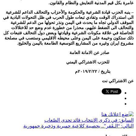
عامرة بكل قيم المدنية التعايش والنظام والقانون.
– ينبه الحزب قيادة الشرعية والحكومة والأحزاب والتحالف الداعم للشرعية
الى استدراك الوقت وتفادي تبعات طول الحرب في ظل التحولات البادية في
الموقف الدولي تجاه ما يحدث في اليمن ونذر تحولها من الدعم للشرعية
والتحالف الى الضغط عليهم، محذرا من خطورة عدم وضع حد للاختلالات
الحاصلة في علاقة مكونات الشرعية وقيادتها وبعض دول التحالف فتبعات كل
ذلك ستكون وخيمة على اليمن وعلى محيطه الاقليمي وستصب في مصلحة
مشروع ايران وغيره من المشاريع التوسعية الطامعة باليمن والخليج.
صادر عن الامانة العامة
للحزب الاشتراكي اليمني
بتاريخ / ٢٠١٩/٢/٢٢م
عن الاشتراكي نت
السابق:
في ذكرى الإنتخاب قائد تحدى الصّعاب
التالي:
“الـقَفر”.. يحصبية كلاعية حميرية وذخيرة جمهورية