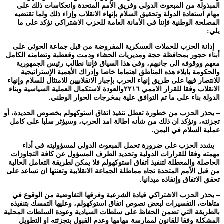
المبذولة من المبعوث الدولي وفريق الأمم المتحدة وانعكاسات ذلك على
مهام استعادة الدولة وتحقيق السلام بإنهاء الانقلاب وإزاء ذلك ولما تقتضيه
المصلحة الوطنية فإننا في الأمانة العامة للحزب الاشتراكي نؤكد على ما
يلي:
– إدانة الحزب للحملات العسكرية المفروضة من قبل جماعة الحوثي على
أبناء حجور بمحافظة حجة ومديريات الحشاء ودمت وقعطبة وتضامنه الكامل
معهم ووقوفه الى جانبهم، وفي هذا السياق فإننا نطالب رئيس الجمهورية
والحكومة بايلاء هذه المناطق اهتماما خاصا وإدراك الأهمية الإستراتيجية
للانتصار فيها على طريق إنهاء الحرب بإجبار الانقلابيين للامتثال للسلام وإنهاء
الانقلاب وفقا للقرار الاممي ٢٢١٦والعودة لاستكمال العملية السياسية وبناء
الدولة بناء على ما تم التوافق علية بمخرجات الحوار الوطني.
– يحذر الحزب من خطورة تعطل تنفيذ اتفاق استوكهولم بخصوص الحديدة، أو
تجزئته، ونؤكد ان ذلك من شأنه اطالة امد الحرب، وسيؤثر سلبا على كامل
عملية السلام في اليمن.
– يشدد الحزب على ضرورة تحمل المبعوث الدولي لمسؤوليته في أداء
مهمته وفقا للقرارات الدولية وتحديد الطرف المسؤول عن كافة التجاوزات
الحاصلة والمعطلة لتنفيذ اتفاق استوكهولم فلا يمكن لطريقة التعامل الحالية
من قبل الأمم المتحدة تجاه مماطلة الجماعة الانقلابية وتعنتها ان تساعد على
تحقق الاتفاق وإنفاذه ميدانيا.
– يحذر الحزب الاشتراكي قيادة الشرعية وفرقها التفاوضية من الوقوع في
متاهات، التفسيرات لبعض نصوص اتفاق استوكهولم، وعليها التمسك بتنفيذه
بالطريقة التي تضمن الحفاظ على سلطات السيادية وعودة السلطات المحلية
المشكلة وفقا للقانون لممارسة مهامها وعدم القبول بتجزئته او التطويل