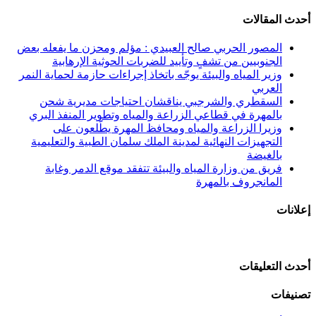
أحدث المقالات
المصور الحربي صالح العبيدي : مؤلم ومحزن ما يفعله بعض
الجنوبيين من تشفٍ وتأييد للضربات الحوثية الإرهابية
وزير المياه والبيئة يوجّه باتخاذ إجراءات حازمة لحماية النمر
العربي
السقطري والشرجبي يناقشان احتياجات مديرية شحن
بالمهرة في قطاعي الزراعة والمياه وتطوير المنفذ البري
وزيرا الزراعة والمياه ومحافظ المهرة يطّلعون على
التجهيزات النهائية لمدينة الملك سلمان الطبية والتعليمية
بالغيضة
فريق من وزارة المياه والبيئة تتفقد موقع الدمر وغابة
المانجروف بالمهرة
إعلانات
أحدث التعليقات
تصنيفات