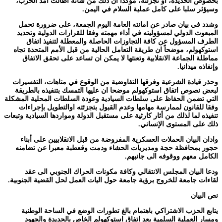
بخصوص الحديدة، أو تجزئته، مؤكداً ان ذلك من شأنه اطالت امد الحرب،
وسيؤثر سلبا على كامل عملية السلام في اليمن.
وشدد في بيان صادر عن امانته العامة اليوم الجمعة، على ضرورة تحمل
المبعوث الدولي لمسؤوليته في أداء مهمته وفقا للقرارات الدولية وتحديد
الطرف المسؤول عن كافة التجاوزات الحاصلة والمعطلة لتنفيذ اتفاق
استوكهولم، موضحاً ان طريقة التعامل الحالية من قبل الأمم المتحدة تجاه
مماطلة الجماعة الانقلابية وتعنتها لا يمكن ان تساعد على تحقق الاتفاق
وإنفاذه ميدانيا.
وحذر قيادة الشرعية وفرقها التفاوضية من الوقوع في متاهات، التفسيرات
لبعض نصوص اتفاق استوكهولم موضحا ان عليها التمسك بتنفيذه بالطريقة
التي تضمن الحفاظ على سلطات السيادية وعودة السلطات المحلية المشكلة
وفقا للقانون لممارسة مهامها وعدم القبول بتجزئته اوالتطويل بإجراءات
تنفيذه لما لذلك من أثار كارثية على مستقبل الدولة ومواردها السيادية وتبعات
ذلك على المستوى الإنساني.
وادان البيان الحملات العسكرية المفروضة من قبل الانقلابيين على أبناء
حجور بمحافظة حجة ومديريات الحشاء ودمت وقعطبة معبرا عن تضامنه
الكامل معهم ووقوفه الى جانبهم.
ودعا البيان المجلس الانتقالي وكافة مكونات الحراك الجنوبي الى عقد
لقاءات جامعة للخروج برؤية جامعة حول اليات العمل لحل القضية الجنوبية.
نص البيان
يتابع الحزب الاشتراكي باهتمام بالغ تطورات الوضع في الساحة الوطنية
ومسار العملية السلمية بعد اتفاق استوكهولم الخاص بالحديدة والجهود